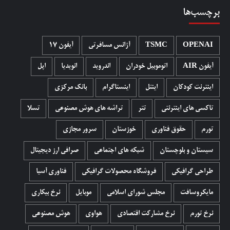
برچسب‌ها
OPENAI
TSMC
آژانس مسافرتی
آیفون 17
آیفون AIR
اتوموبیل خودران
اندروید
انویدیا
اپل
اینترنت کودکان
اینتل
اینستاگرام
بانک مرکزی
تاکسی های اینترنتی
تتر
تراشه های هوش مصنوعی
تسلا
تورم
حقوق فناوری
خوزستان
سرور مجازی
سیستان و بلوچستان
شبکه های اجتماعی
صرافی ارز دیجیتال
طراحی گرافیکی
فروشگاه محصولات گرافيکی
فناوری آسیا
مایکروسافت
مجلس شورای اسلامی
موبایل
نرخ بیکاری
نرخ تورم
نرخ مشارکت اقتصادی
هواوی
هوش مصنوعی