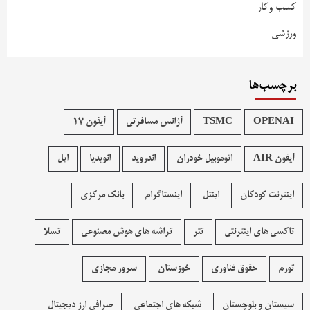
کسب وکار
ورزشی
برچسب‌ها
OPENAI
TSMC
آژانس مسافرتی
آیفون 17
آیفون AIR
اتوموبیل خودران
اندروید
انویدیا
اپل
اینترنت کودکان
اینتل
اینستاگرام
بانک مرکزی
تاکسی های اینترنتی
تتر
تراشه های هوش مصنوعی
تسلا
تورم
حقوق فناوری
خوزستان
سرور مجازی
سیستان و بلوچستان
شبکه های اجتماعی
صرافی ارز دیجیتال