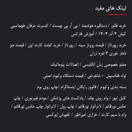
لینک های مفید
خرید فالور
/
دستگیره هوشمند
/
پی آر پی چیست
/
کنسرت عرفان طهماسبی
کیش 4 آذر 1404
/
آموزش فارکس
خرید رپورتاژ
/
قیمت پروتز سینه
/
رپورتاژ
/
خرید گیفت کارت اپل
/
قیمت میز
ناهار خوری 4 نفره ارزان
معلم خصوصی زبان انگلیسی
/
اتصالات پنوماتیک
لوله فلکسیبل – شاهرخی
/
قیمت دستگاه وکیوم اصلی
بسته بندی وکیوم
/
فالوور رایگان اینستاگرام
/
چاپ روی بوم
کابل ابهر
/
وام روی چک
/
پادکست های پزشکی
/
مودم فیبرنوری
/
چاپ
عکس نورقائم
/
لابراتوار نورقائم
/
چاپ رول
/
لابراتوار چاپ عکس نورقائم
/
وام با سیم کارت
/
خرازی امپراطور
/
کفپوش اپوکسی