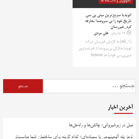
تکنولوژی و دانشگاه ها
انویدیا سریع‌ترین مینی پی سی
تاریخ خود را بی سروصدا معارفه
کرد_خبررسان
12 ماه پیش
علی مردی
[ad_1] به گزارش خبررسان شرکت
انویدیا به‌تازگی بی‌سروصدا از قدرتمندترین
مینی‌پی‌سی خود با نام Jetson
جستجو
برای:
آخرین اخبار
مبل در زیرشیروانی؛ چالش‌ها و راه‌حل‌ها
ترمز پله آلومینیومی یا سمباده‌ای؛ کدام گزینه برای ساختمان شما مناسب‌تر