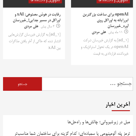
تکنولوژی و دانشگاه ها
تکنولوژی و دانشگاه ها
openAI برای ساخت بزرگترین
رقابت در هوش مصنوعی: xAI و
ابررایانه به اوراکل روی
اوراکل در مسیر جدایی!_خبررسان
آورد_خبررسان
2 سال پیش
علی مردی
11 ماه پیش
علی مردی
[ad_1] به گزارش خبررسان گزارش‌هایی
[ad_1] به گزارش خبررسان شرکت
انتشار شده که حاکی از آخر یافتن مذاکرات
openAI در یک تحول استراتژیک و
بین xAI
خیره‌کننده قراردادی به قیمت
جستجو
برای:
آخرین اخبار
مبل در زیرشیروانی؛ چالش‌ها و راه‌حل‌ها
ترمز پله آلومینیومی یا سمباده‌ای؛ کدام گزینه برای ساختمان شما مناسب‌تر