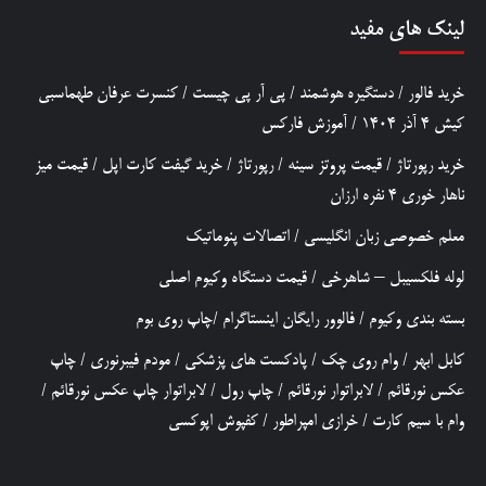
لینک های مفید
خرید فالور
/
دستگیره هوشمند
/
پی آر پی چیست
/
کنسرت عرفان طهماسبی
کیش 4 آذر 1404
/
آموزش فارکس
خرید رپورتاژ
/
قیمت پروتز سینه
/
رپورتاژ
/
خرید گیفت کارت اپل
/
قیمت میز
ناهار خوری 4 نفره ارزان
معلم خصوصی زبان انگلیسی
/
اتصالات پنوماتیک
لوله فلکسیبل – شاهرخی
/
قیمت دستگاه وکیوم اصلی
بسته بندی وکیوم
/
فالوور رایگان اینستاگرام
/
چاپ روی بوم
کابل ابهر
/
وام روی چک
/
پادکست های پزشکی
/
مودم فیبرنوری
/
چاپ
عکس نورقائم
/
لابراتوار نورقائم
/
چاپ رول
/
لابراتوار چاپ عکس نورقائم
/
وام با سیم کارت
/
خرازی امپراطور
/
کفپوش اپوکسی