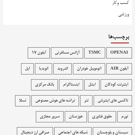
کسب وکار
ورزشی
برچسب‌ها
OPENAI
TSMC
آژانس مسافرتی
آیفون 17
آیفون AIR
اتوموبیل خودران
اندروید
انویدیا
اپل
اینترنت کودکان
اینتل
اینستاگرام
بانک مرکزی
تاکسی های اینترنتی
تتر
تراشه های هوش مصنوعی
تسلا
تورم
حقوق فناوری
خوزستان
سرور مجازی
سیستان و بلوچستان
شبکه های اجتماعی
صرافی ارز دیجیتال