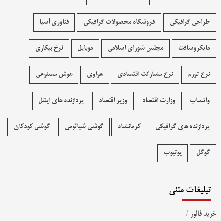
طراحی گرافیکی
فروشگاه محصولات گرافيکی
فناوری آسیا
مایکروسافت
مجلس شورای اسلامی
موبایل
نرخ بیکاری
نرخ تورم
نرخ مشارکت اقتصادی
هواوی
هوش مصنوعی
واتساپ
وزارت اقتصاد
وزیر اقتصاد
پردازنده های اینتل
پردازنده های گرافیکی
کرمانشاه
گوشی شیائومی
گوشی کودکان
گوگل
یوتیوب
تبلیغات متنی
خرید فالور
/