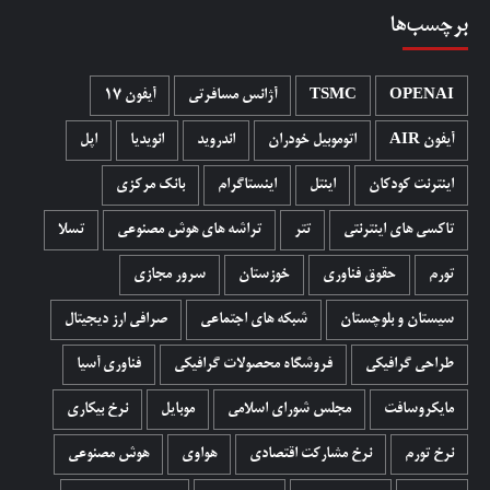
برچسب‌ها
OPENAI
TSMC
آژانس مسافرتی
آیفون 17
آیفون AIR
اتوموبیل خودران
اندروید
انویدیا
اپل
اینترنت کودکان
اینتل
اینستاگرام
بانک مرکزی
تاکسی های اینترنتی
تتر
تراشه های هوش مصنوعی
تسلا
تورم
حقوق فناوری
خوزستان
سرور مجازی
سیستان و بلوچستان
شبکه های اجتماعی
صرافی ارز دیجیتال
طراحی گرافیکی
فروشگاه محصولات گرافيکی
فناوری آسیا
مایکروسافت
مجلس شورای اسلامی
موبایل
نرخ بیکاری
نرخ تورم
نرخ مشارکت اقتصادی
هواوی
هوش مصنوعی