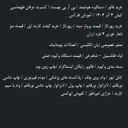
خرید فالور
/
دستگیره هوشمند
/
پی آر پی چیست
/
کنسرت عرفان طهماسبی
کیش 4 آذر 1404
/
آموزش فارکس
خرید رپورتاژ
/
قیمت پروتز سینه
/
رپورتاژ
/
خرید گیفت کارت اپل
/
قیمت میز
ناهار خوری 4 نفره ارزان
معلم خصوصی زبان انگلیسی
/
اتصالات پنوماتیک
لوله فلکسیبل – شاهرخی
/
قیمت دستگاه وکیوم اصلی
بسته بندی وکیوم
/
فالوور رایگان اینستاگرام
/
چاپ روی بوم
کابل ابهر
/
وام روی چک
/
پادکست های پزشکی
/
مودم فیبرنوری
/
چاپ عکس
نورقائم
/
لابراتوار نورقائم
/
چاپ رول
/
لابراتوار چاپ عکس نورقائم
/
وام با سیم
کارت
/
خرازی امپراطور
/
کفپوش اپوکسی