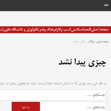
رش
خانه
ه
حتوا
صفحه اصلی
اقتصاد
سلامتی
کسب وکار
فرهنگ وهنر
تکنولوژی و دانشگاه ها
ورزش
صفحه اصلی
وبلاگ
ایلان ماسک
چیزی پیدا نشد
به نظر می رسد چیزی که به دنبال هستید اینجا نیست. شاید جستجوی بیشتر در سایت
جستجو
برای:
جستجو