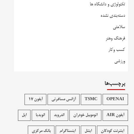
تکنولوژی و دانشگاه ها
دسته‌بندی نشده
سلامتی
فرهنگ وهنر
کسب وکار
ورزشی
برچسب‌ها
OPENAI
TSMC
آژانس مسافرتی
آیفون 17
آیفون AIR
اتوموبیل خودران
اندروید
انویدیا
اپل
اینترنت کودکان
اینتل
اینستاگرام
بانک مرکزی