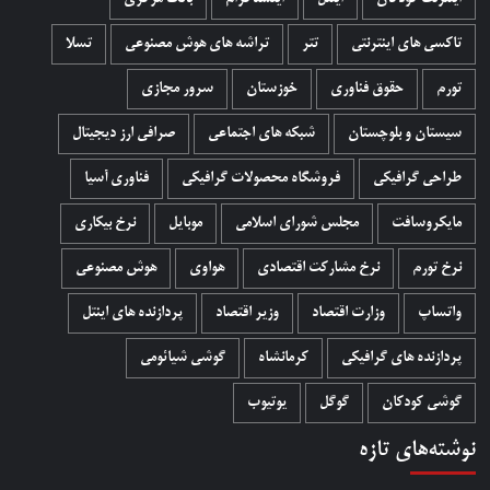
تاکسی های اینترنتی
تتر
تراشه های هوش مصنوعی
تسلا
تورم
حقوق فناوری
خوزستان
سرور مجازی
سیستان و بلوچستان
شبکه های اجتماعی
صرافی ارز دیجیتال
طراحی گرافیکی
فروشگاه محصولات گرافيکی
فناوری آسیا
مایکروسافت
مجلس شورای اسلامی
موبایل
نرخ بیکاری
نرخ تورم
نرخ مشارکت اقتصادی
هواوی
هوش مصنوعی
واتساپ
وزارت اقتصاد
وزیر اقتصاد
پردازنده های اینتل
پردازنده های گرافیکی
کرمانشاه
گوشی شیائومی
گوشی کودکان
گوگل
یوتیوب
نوشته‌های تازه