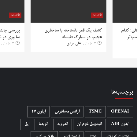
اقتصاد
اقتصاد
‌ای؛ کدام
کشف یک قمر ناشناخته با ساختاری
بررسی چالش‌
سب‌تر
عجیب در سیارک «نیسا»
سایبری در ش
3 روز پیش
علی مردی
3 روز پیش
برچسب‌ها
OPENAI
TSMC
آژانس مسافرتی
آیفون 17
آیفون AIR
اتوموبیل خودران
اندروید
انویدیا
اپل
اینترنت کودکان
اینتل
اینستاگرام
بانک مرکزی