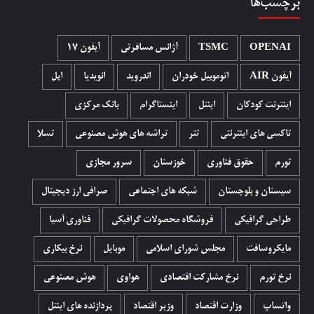
برچسب‌ها
OPENAI
TSMC
آژانس مسافرتی
آیفون 17
آیفون AIR
اتوموبیل خودران
اندروید
انویدیا
اپل
اینترنت کودکان
اینتل
اینستاگرام
بانک مرکزی
تاکسی های اینترنتی
تتر
تراشه های هوش مصنوعی
تسلا
تورم
حقوق فناوری
خوزستان
سرور مجازی
سیستان و بلوچستان
شبکه های اجتماعی
صرافی ارز دیجیتال
طراحی گرافیکی
فروشگاه محصولات گرافيکی
فناوری آسیا
مایکروسافت
مجلس شورای اسلامی
موبایل
نرخ بیکاری
نرخ تورم
نرخ مشارکت اقتصادی
هواوی
هوش مصنوعی
واتساپ
وزارت اقتصاد
وزیر اقتصاد
پردازنده های اینتل