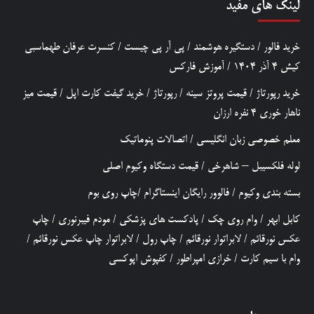
لینک های مفید
خرید فالور
/
دستگیره هوشمند
/
پی آر پی چیست
/
کنسرت عرفان طهماسبی
کیش 4 آذر 1404
/
آموزش فارکس
خرید رپورتاژ
/
قیمت پروتز سینه
/
رپورتاژ
/
خرید گیفت کارت اپل
/
قیمت میز
ناهار خوری 4 نفره ارزان
معلم خصوصی زبان انگلیسی
/
اتصالات پنوماتیک
لوله فلکسیبل – شاهرخی
/
قیمت دستگاه وکیوم اصلی
بسته بندی وکیوم
/
فالوور رایگان اینستاگرام
/
چاپ روی بوم
کابل ابهر
/
وام روی چک
/
پادکست های پزشکی
/
مودم فیبرنوری
/
چاپ
عکس نورقائم
/
لابراتوار نورقائم
/
چاپ رول
/
لابراتوار چاپ عکس نورقائم
/
وام با سیم کارت
/
خرازی امپراطور
/
کفپوش اپوکسی