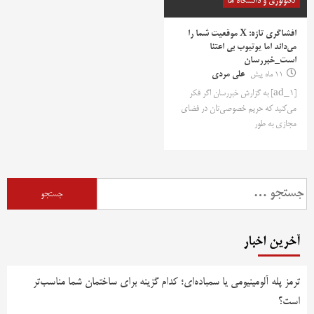
تکنولوژی و دانشگاه ها
افشاگری تازه: X موقعیت شما را
می‌داند اما یوتیوب بی اعتنا
است_خبررسان
11 ماه پیش
علی مردی
[ad_1] به گزارش خبررسان اگر فکر
می‌کنید که حریم خصوصی‌تان در فضای
مجازی به طور
جستجو
برای:
آخرین اخبار
ترمز پله آلومینیومی یا سمباده‌ای؛ کدام گزینه برای ساختمان شما مناسب‌تر
است؟