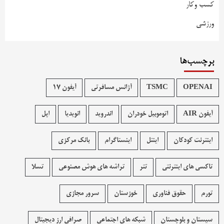
کسب وکار
ورزشی
برچسب‌ها
OPENAI
TSMC
آژانس مسافرتی
آیفون 17
آیفون AIR
اتوموبیل خودران
اندروید
انویدیا
اپل
اینترنت کودکان
اینتل
اینستاگرام
بانک مرکزی
تاکسی های اینترنتی
تتر
تراشه های هوش مصنوعی
تسلا
تورم
حقوق فناوری
خوزستان
سرور مجازی
سیستان و بلوچستان
شبکه های اجتماعی
صرافی ارز دیجیتال