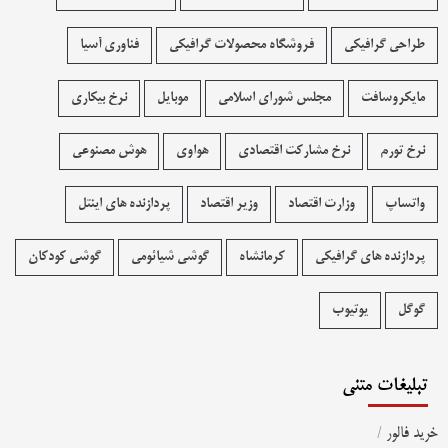
طراحی گرافیکی
فروشگاه محصولات گرافيکی
فناوری آسیا
مایکروسافت
مجلس شورای اسلامی
موبایل
نرخ بیکاری
نرخ تورم
نرخ مشارکت اقتصادی
هواوی
هوش مصنوعی
واتساپ
وزارت اقتصاد
وزیر اقتصاد
پردازنده های اینتل
پردازنده های گرافیکی
کرمانشاه
گوشی شیائومی
گوشی کودکان
گوگل
یوتیوب
تبلیغات متنی
خرید فالور
/