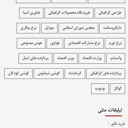
طراحی گرافیکی
فروشگاه محصولات گرافيکی
فناوری آسیا
مایکروسافت
مجلس شورای اسلامی
موبایل
نرخ بیکاری
نرخ تورم
نرخ مشارکت اقتصادی
هواوی
هوش مصنوعی
واتساپ
وزارت اقتصاد
وزیر اقتصاد
پردازنده های اینتل
پردازنده های گرافیکی
کرمانشاه
گوشی شیائومی
گوشی کودکان
گوگل
یوتیوب
تبلیغات متنی
خرید فالور
/