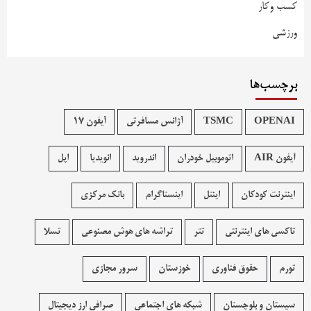
کسب وکار
ورزشی
برچسب‌ها
OPENAI
TSMC
آژانس مسافرتی
آیفون 17
آیفون AIR
اتوموبیل خودران
اندروید
انویدیا
اپل
اینترنت کودکان
اینتل
اینستاگرام
بانک مرکزی
تاکسی های اینترنتی
تتر
تراشه های هوش مصنوعی
تسلا
تورم
حقوق فناوری
خوزستان
سرور مجازی
سیستان و بلوچستان
شبکه های اجتماعی
صرافی ارز دیجیتال