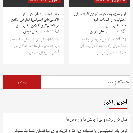
تکنولوژی و دانشگاه ها
تکنولوژی و دانشگاه ها
اوبر متهم به محروم کردن افراد دارای
خطر انحصار دولتی در بازار
معلولیت از خدمات خود
تاکسی‌های اینترنتی؛ تعارض منافع
شد_خبررسان
در تنظیم‌گری آنلاین_خبررسان
11 ماه پیش
علی مردی
11 ماه پیش
علی مردی
[ad_1] به گزارش خبررسان وزارت
[ad_1] به گزارش خبررسان سیاست‌های
دادگستری ایالات متحده در پرونده‌ای
تازه نهادهای ناظر علتشده فعالان بازار
فدرال علیه اوبر، این شرکت
آنلاین حمل‌ونقل عمومی با
جستجو
برای:
آخرین اخبار
مبل در زیرشیروانی؛ چالش‌ها و راه‌حل‌ها
ترمز پله آلومینیومی یا سمباده‌ای؛ کدام گزینه برای ساختمان شما مناسب‌تر