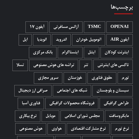
برچسب‌ها
OPENAI
TSMC
آژانس مسافرتی
آیفون 17
آیفون AIR
اتوموبیل خودران
اندروید
انویدیا
اپل
اینترنت کودکان
اینتل
اینستاگرام
بانک مرکزی
تاکسی های اینترنتی
تتر
تراشه های هوش مصنوعی
تسلا
تورم
حقوق فناوری
خوزستان
سرور مجازی
سیستان و بلوچستان
شبکه های اجتماعی
صرافی ارز دیجیتال
طراحی گرافیکی
فروشگاه محصولات گرافيکی
فناوری آسیا
مایکروسافت
مجلس شورای اسلامی
موبایل
نرخ بیکاری
نرخ تورم
نرخ مشارکت اقتصادی
هواوی
هوش مصنوعی