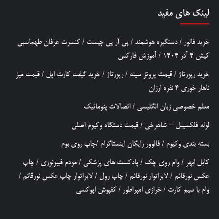
لینک های مفید
خرید فالور
/
دستگیره هوشمند
/
پی آر پی چیست
/
کنسرت عرفان طهماسبی
کیش 4 آذر 1404
/
آموزش فارکس
خرید رپورتاژ
/
قیمت پروتز سینه
/
رپورتاژ
/
خرید گیفت کارت اپل
/
قیمت میز
ناهار خوری 4 نفره ارزان
معلم خصوصی زبان انگلیسی
/
اتصالات پنوماتیک
لوله فلکسیبل – شاهرخی
/
قیمت دستگاه وکیوم اصلی
بسته بندی وکیوم
/
فالوور رایگان اینستاگرام
/
چاپ روی بوم
کابل ابهر
/
وام روی چک
/
پادکست های پزشکی
/
مودم فیبرنوری
/
چاپ
عکس نورقائم
/
لابراتوار نورقائم
/
چاپ رول
/
لابراتوار چاپ عکس نورقائم
/
وام با سیم کارت
/
خرازی امپراطور
/
کفپوش اپوکسی