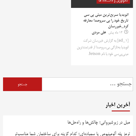
تکنولوژی و دانشگاه ها
انویدیا سریع‌ترین مینی پی سی
تاریخ خود را بی سروصدا معارفه
کرد_خبررسان
12 ماه پیش
علی مردی
[ad_1] به گزارش خبررسان شرکت
انویدیا به‌تازگی بی‌سروصدا از قدرتمندترین
مینی‌پی‌سی خود با نام Jetson
جستجو
برای:
آخرین اخبار
مبل در زیرشیروانی؛ چالش‌ها و راه‌حل‌ها
ترمز پله آلومینیومی یا سمباده‌ای؛ کدام گزینه برای ساختمان شما مناسب‌تر