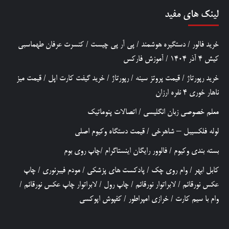
لینک های مفید
خرید فالور
/
دستگیره هوشمند
/
پی آر پی چیست
/
کنسرت عرفان طهماسبی
کیش 4 آذر 1404
/
آموزش فارکس
خرید رپورتاژ
/
قیمت پروتز سینه
/
رپورتاژ
/
خرید گیفت کارت اپل
/
قیمت میز
ناهار خوری 4 نفره ارزان
معلم خصوصی زبان انگلیسی
/
اتصالات پنوماتیک
لوله فلکسیبل – شاهرخی
/
قیمت دستگاه وکیوم اصلی
بسته بندی وکیوم
/
فالوور رایگان اینستاگرام
/
چاپ روی بوم
کابل ابهر
/
وام روی چک
/
پادکست های پزشکی
/
مودم فیبرنوری
/
چاپ
عکس نورقائم
/
لابراتوار نورقائم
/
چاپ رول
/
لابراتوار چاپ عکس نورقائم
/
وام با سیم کارت
/
خرازی امپراطور
/
کفپوش اپوکسی