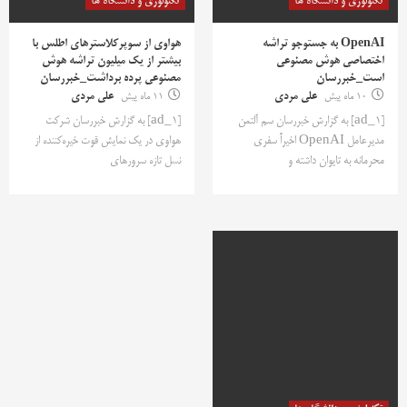
تکنولوژی و دانشگاه ها
تکنولوژی و دانشگاه ها
OpenAI به جستوجو تراشه
هواوی از سوپرکلاسترهای اطلس با
اختصاصی هوش مصنوعی
بیشتر از یک میلیون تراشه هوش
است_خبررسان
مصنوعی پرده برداشت_خبررسان
10 ماه پیش
علی مردی
11 ماه پیش
علی مردی
[ad_1] به گزارش خبررسان سم آلتمن
[ad_1] به گزارش خبررسان شرکت
مدیرعامل OpenAI اخیراً سفری
هواوی در یک نمایش قوت خیره‌کننده از
محرمانه به تایوان داشته و
نسل تازه سرورهای