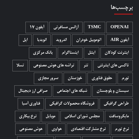
برچسب‌ها
OPENAI
TSMC
آژانس مسافرتی
آیفون 17
آیفون AIR
اتوموبیل خودران
اندروید
انویدیا
اپل
اینترنت کودکان
اینتل
اینستاگرام
بانک مرکزی
تاکسی های اینترنتی
تتر
تراشه های هوش مصنوعی
تسلا
تورم
حقوق فناوری
خوزستان
سرور مجازی
سیستان و بلوچستان
شبکه های اجتماعی
صرافی ارز دیجیتال
طراحی گرافیکی
فروشگاه محصولات گرافيکی
فناوری آسیا
مایکروسافت
مجلس شورای اسلامی
موبایل
نرخ بیکاری
نرخ تورم
نرخ مشارکت اقتصادی
هواوی
هوش مصنوعی