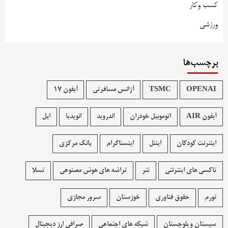
کسب وکار
ورزشی
برچسب‌ها
OPENAI
TSMC
آژانس مسافرتی
آیفون 17
آیفون AIR
اتوموبیل خودران
اندروید
انویدیا
اپل
اینترنت کودکان
اینتل
اینستاگرام
بانک مرکزی
تاکسی های اینترنتی
تتر
تراشه های هوش مصنوعی
تسلا
تورم
حقوق فناوری
خوزستان
سرور مجازی
سیستان و بلوچستان
شبکه های اجتماعی
صرافی ارز دیجیتال