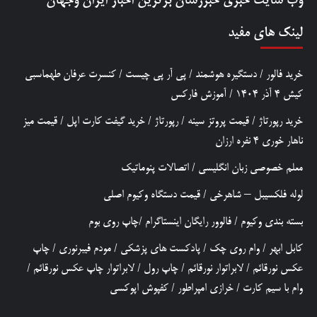
وب سایت خبری
خبررسان
برترین اخبار ایران وجهان
لینک های مفید
خرید فالور
/
دستگیره هوشمند
/
پی آر پی چیست
/
کنسرت عرفان طهماسبی
کیش 4 آذر 1404
/
آموزش فارکس
خرید رپورتاژ
/
قیمت پروتز سینه
/
رپورتاژ
/
خرید گیفت کارت اپل
/
قیمت میز
ناهار خوری 4 نفره ارزان
معلم خصوصی زبان انگلیسی
/
اتصالات پنوماتیک
لوله فلکسیبل – شاهرخی
/
قیمت دستگاه وکیوم اصلی
بسته بندی وکیوم
/
فالوور رایگان اینستاگرام
/
چاپ روی بوم
کابل ابهر
/
وام روی چک
/
پادکست های پزشکی
/
مودم فیبرنوری
/
چاپ
عکس نورقائم
/
لابراتوار نورقائم
/
چاپ رول
/
لابراتوار چاپ عکس نورقائم
/
وام با سیم کارت
/
خرازی امپراطور
/
کفپوش اپوکسی