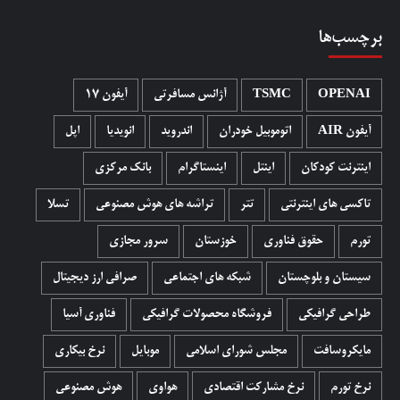
برچسب‌ها
OPENAI
TSMC
آژانس مسافرتی
آیفون 17
آیفون AIR
اتوموبیل خودران
اندروید
انویدیا
اپل
اینترنت کودکان
اینتل
اینستاگرام
بانک مرکزی
تاکسی های اینترنتی
تتر
تراشه های هوش مصنوعی
تسلا
تورم
حقوق فناوری
خوزستان
سرور مجازی
سیستان و بلوچستان
شبکه های اجتماعی
صرافی ارز دیجیتال
طراحی گرافیکی
فروشگاه محصولات گرافيکی
فناوری آسیا
مایکروسافت
مجلس شورای اسلامی
موبایل
نرخ بیکاری
نرخ تورم
نرخ مشارکت اقتصادی
هواوی
هوش مصنوعی