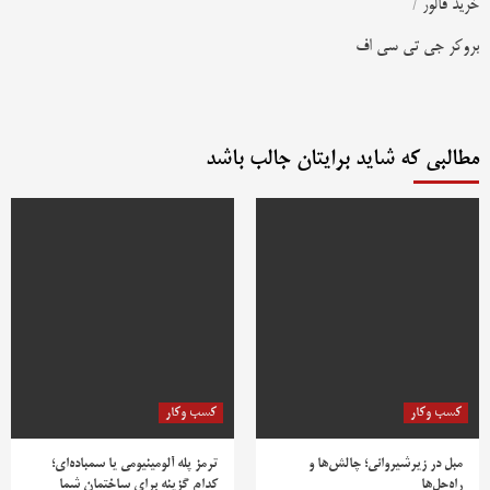
خرید فالور
/
بروکر جی تی سی اف
مطالبی که شاید برایتان جالب باشد
کسب وکار
کسب وکار
مبل در زیرشیروانی؛ چالش‌ها و
ترمز پله آلومینیومی یا سمباده‌ای؛
راه‌حل‌ها
کدام گزینه برای ساختمان شما