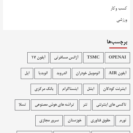
کسب وکار
ورزشی
برچسب‌ها
OPENAI
TSMC
آژانس مسافرتی
آیفون 17
آیفون AIR
اتوموبیل خودران
اندروید
انویدیا
اپل
اینترنت کودکان
اینتل
اینستاگرام
بانک مرکزی
تاکسی های اینترنتی
تتر
تراشه های هوش مصنوعی
تسلا
تورم
حقوق فناوری
خوزستان
سرور مجازی