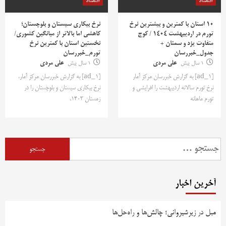
اقتصاد
اقتصاد
10 استان با کمترین و بیشترین نرخ
نرخ بیکاری سیستان و بلوچستان؛
تورم در اردیبهشت 1404 / کوچ
کاهشی اما بالاتر از میانگین کشوری/
متفاوت یزد و سمنان +
نخستین استان با کمترین نرخ
جدول_خبررسان
تورم_خبررسان
1 سال پیش
علی مردی
1 سال پیش
علی مردی
[ad_1] به گزارش خبررسان مرکز آمار
[ad_1] به گزارش خبررسان مرکز آمار،
نرخ تورم سالانه اردیبهشت را افرایشی و
نرخ بیکاری سیستان و بلوچستان را در
تورم ماهانه
زمستان 1403،
جستجو
برای:
آخرین اخبار
مبل در زیرشیروانی؛ چالش‌ها و راه‌حل‌ها