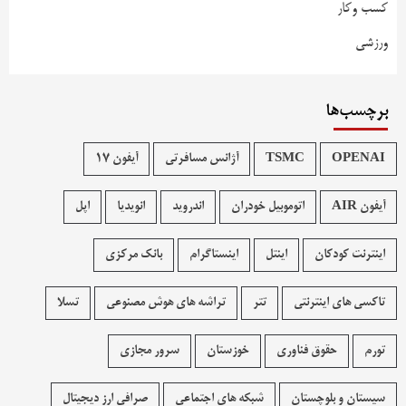
کسب وکار
ورزشی
برچسب‌ها
OPENAI
TSMC
آژانس مسافرتی
آیفون 17
آیفون AIR
اتوموبیل خودران
اندروید
انویدیا
اپل
اینترنت کودکان
اینتل
اینستاگرام
بانک مرکزی
تاکسی های اینترنتی
تتر
تراشه های هوش مصنوعی
تسلا
تورم
حقوق فناوری
خوزستان
سرور مجازی
سیستان و بلوچستان
شبکه های اجتماعی
صرافی ارز دیجیتال