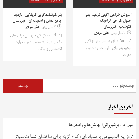
تکنولوژی و دانشگاه ها
تکنولوژی و دانشگاه ها
آموزش طراحی آگهی ترحیم پدر +
بنر خوشامدگویی کربلایی : بازدید
اصول طراحی گرافیک
جامع نقش و اهمیت آن_خبررسان
فتوشاپ_خبررسان
2 سال پیش
علی مردی
2 سال پیش
علی مردی
[ad_1] به گزارش خبررسان مراسم‌های
[ad_1] به گزارش خبررسان از آگهی
مذهبی در کربلا مدام با شور و حرارت
ترحیم پدر برای اظهار خبر وفات او و
اختصاصی‌ای برگزار
دعوت
جستجو
برای:
آخرین اخبار
مبل در زیرشیروانی؛ چالش‌ها و راه‌حل‌ها
ترمز پله آلومینیومی یا سمباده‌ای؛ کدام گزینه برای ساختمان شما مناسب‌تر