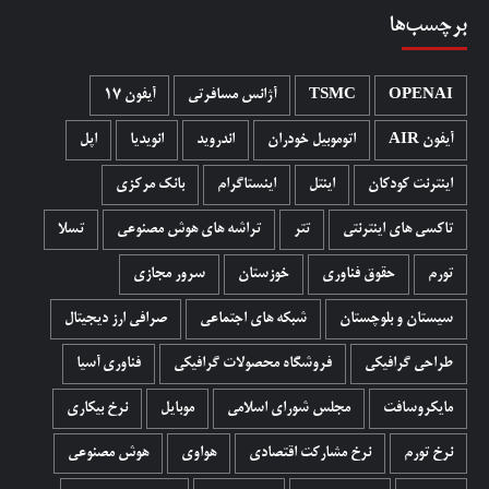
برچسب‌ها
OPENAI
TSMC
آژانس مسافرتی
آیفون 17
آیفون AIR
اتوموبیل خودران
اندروید
انویدیا
اپل
اینترنت کودکان
اینتل
اینستاگرام
بانک مرکزی
تاکسی های اینترنتی
تتر
تراشه های هوش مصنوعی
تسلا
تورم
حقوق فناوری
خوزستان
سرور مجازی
سیستان و بلوچستان
شبکه های اجتماعی
صرافی ارز دیجیتال
طراحی گرافیکی
فروشگاه محصولات گرافيکی
فناوری آسیا
مایکروسافت
مجلس شورای اسلامی
موبایل
نرخ بیکاری
نرخ تورم
نرخ مشارکت اقتصادی
هواوی
هوش مصنوعی