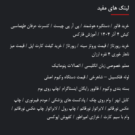
لینک های مفید
خرید فالور
/
دستگیره هوشمند
/
پی آر پی چیست
/
کنسرت عرفان طهماسبی
کیش 4 آذر 1404
/
آموزش فارکس
خرید رپورتاژ
/
قیمت پروتز سینه
/
رپورتاژ
/
خرید گیفت کارت اپل
/
قیمت میز
ناهار خوری 4 نفره ارزان
معلم خصوصی زبان انگلیسی
/
اتصالات پنوماتیک
لوله فلکسیبل – شاهرخی
/
قیمت دستگاه وکیوم اصلی
بسته بندی وکیوم
/
فالوور رایگان اینستاگرام
/
چاپ روی بوم
کابل ابهر
/
وام روی چک
/
پادکست های پزشکی
/
مودم فیبرنوری
/
چاپ
عکس نورقائم
/
لابراتوار نورقائم
/
چاپ رول
/
لابراتوار چاپ عکس نورقائم
/
وام با سیم کارت
/
خرازی امپراطور
/
کفپوش اپوکسی