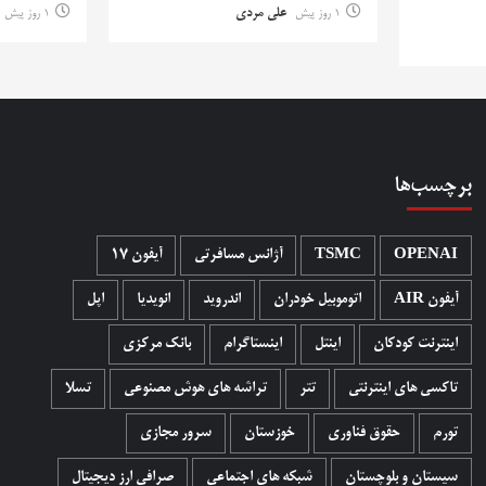
1 روز پیش
علی مردی
1 روز پیش
برچسب‌ها
OPENAI
TSMC
آژانس مسافرتی
آیفون 17
آیفون AIR
اتوموبیل خودران
اندروید
انویدیا
اپل
اینترنت کودکان
اینتل
اینستاگرام
بانک مرکزی
تاکسی های اینترنتی
تتر
تراشه های هوش مصنوعی
تسلا
تورم
حقوق فناوری
خوزستان
سرور مجازی
سیستان و بلوچستان
شبکه های اجتماعی
صرافی ارز دیجیتال