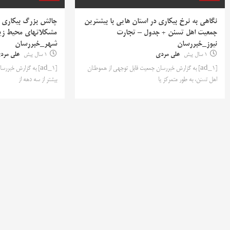
نگاهی به نرخ بیکاری در استان هایی با بیشترین
چالش بزرگ بیکاری 
جمعیت اهل تسنن + جدول – تجارت
مشکلاتهای محیط زی
نیوز_خبررسان
شهر_خبررسان
1 سال پیش
علی مردی
1 سال پیش
علی مرد
[ad_1] به گزارش خبررسان جمعیت قابل توجهی از هموطنان
اهل تسنن، به طور متمرکز یا
بیشتر از سه دهه از