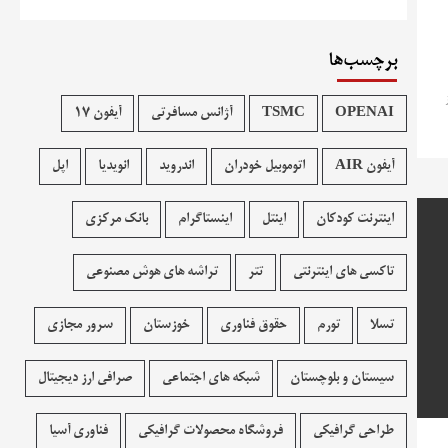
برچسب‌ها
OPENAI
TSMC
آژانس مسافرتی
آیفون 17
آیفون AIR
اتوموبیل خودران
اندروید
انویدیا
اپل
اینترنت کودکان
اینتل
اینستاگرام
بانک مرکزی
تاکسی های اینترنتی
تتر
تراشه های هوش مصنوعی
تسلا
تورم
حقوق فناوری
خوزستان
سرور مجازی
سیستان و بلوچستان
شبکه های اجتماعی
صرافی ارز دیجیتال
طراحی گرافیکی
فروشگاه محصولات گرافيکی
فناوری آسیا