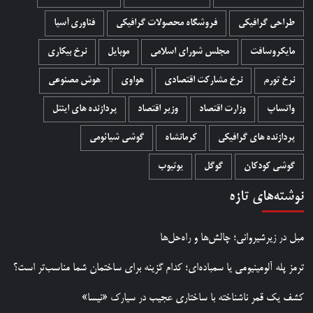
طراحی گرافیکی
فروشگاه محصولات گرافيکی
فناوری آسیا
مایکروسافت
مجلس شورای اسلامی
موبایل
نرخ بیکاری
نرخ تورم
نرخ مشارکت اقتصادی
هواوی
هوش مصنوعی
واتساپ
وزارت اقتصاد
وزیر اقتصاد
پردازنده های اینتل
پردازنده های گرافیکی
کرمانشاه
گوشی شیائومی
گوشی کودکان
گوگل
یوتیوب
نوشته‌های تازه
مبل در زیرشیروانی؛ چالش‌ها و راه‌حل‌ها
ترمز پله آلومینیومی یا سمباده‌ای؛ کدام گزینه برای ساختمان شما مناسب‌تر است؟
کشف یک قمر ناشناخته با ساختاری عجیب در سیارک «نیسا»