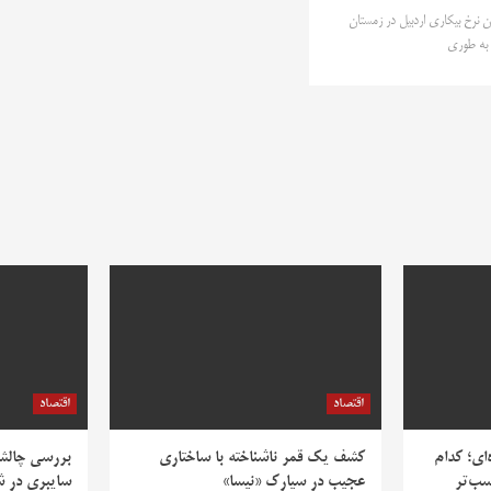
سان نرخ بیکاری اردبیل در زمستان
اقتصاد
اقتصاد
‌ای؛ کدام
کشف یک قمر ناشناخته با ساختاری
بررسی چالش‌
سب‌تر
عجیب در سیارک «نیسا»
سایبری در ش