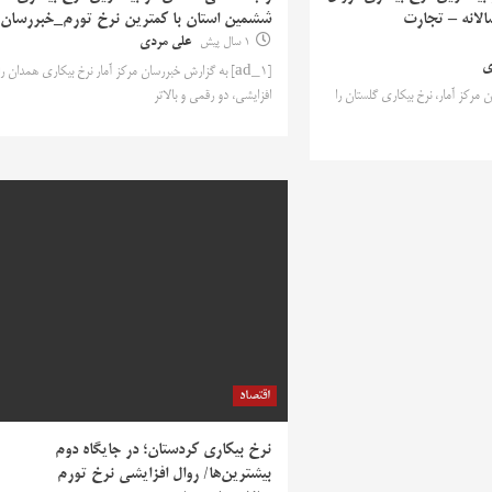
الانه – تجارت
ششمین استان با کمترین نرخ تورم_خبررسان
1 سال پیش
علی مردی
ی
[ad_1] به گزارش خبررسان مرکز آمار نرخ بیکاری همدان را
سان مرکز آمار، نرخ بیکاری گلستان را
افزایشی، دو رقمی و بالاتر
اقتصاد
نرخ بیکاری کردستان؛ در جایگاه دوم
بیشترین‌ها/ روال افزایشی نرخ تورم