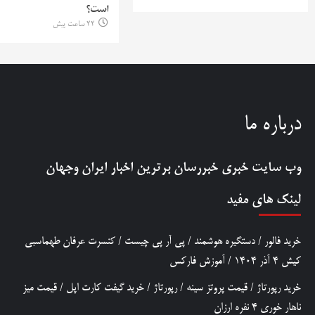
است؟
22 ساعت پیش
درباره ما
وب سایت خبری
خبررسان
برترین اخبار ایران وجهان
لینک های مفید
خرید فالور
/
دستگیره هوشمند
/
پی آر پی چیست
/
کنسرت عرفان طهماسبی
کیش 4 آذر 1404
/
آموزش فارکس
خرید رپورتاژ
/
قیمت پروتز سینه
/
رپورتاژ
/
خرید گیفت کارت اپل
/
قیمت میز
ناهار خوری 4 نفره ارزان