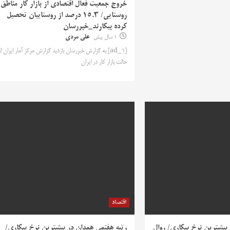
خروج جمعیت فعال اقتصادی از بازار کار مناطق
روستایی/ 15.3 درصد از روستاییان تحصیل
کرده بیکارند_خبررسان
1 سال پیش
علی مردی
[ad_1] به گزارش خبررسان بازدید گزارش مرکز آمار ایران از
حالت بازار کار در ایران
اقتصاد
 بیشترین نرخ بیکاری/ روال
رتبه هفتمی همدان در بیشترین نرخ بیکاری/