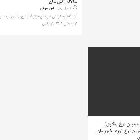
سالانه_خبررسان
1 سال پیش
علی مردی
[ad_1] به گزارش خبررسان مرکز آمار، نرخ بیکاری کردستان
در زمستان 1403، دو رقمی
بیشترین نرخ بیکاری/
شترین نرخ تورم_خبررسان
ی