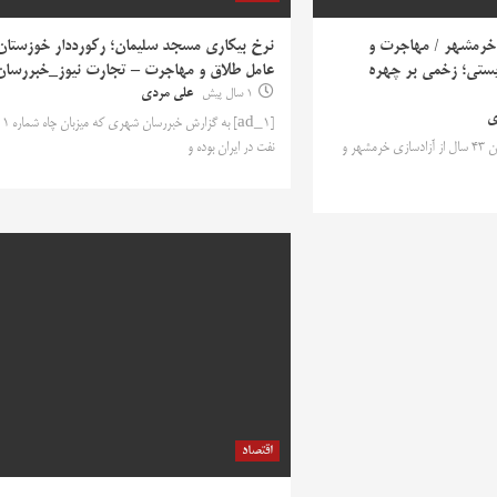
خرمشهر / مهاجرت و
نرخ بیکاری مسجد سلیمان؛ رکورددار خوزستان
ستی؛ زخمی بر چهره
عامل طلاق و مهاجرت – تجارت نیوز_خبررسان
1 سال پیش
علی مردی
ی
[ad_1] به گزارش خبررسان شهری که میزبان چاه شماره 1
[ad_1] به گزارش خبررسان 43 سال از آزادسازی خرمشهر و
نفت در ایران بوده و
اقتصاد