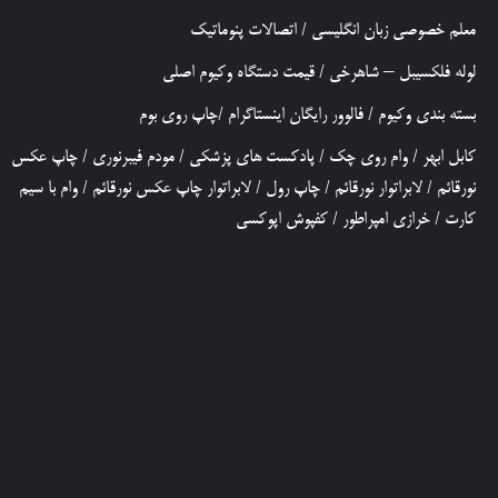
معلم خصوصی زبان انگلیسی
/
اتصالات پنوماتیک
لوله فلکسیبل – شاهرخی
/
قیمت دستگاه وکیوم اصلی
بسته بندی وکیوم
/
فالوور رایگان اینستاگرام
/
چاپ روی بوم
کابل ابهر
/
وام روی چک
/
پادکست های پزشکی
/
مودم فیبرنوری
/
چاپ عکس
نورقائم
/
لابراتوار نورقائم
/
چاپ رول
/
لابراتوار چاپ عکس نورقائم
/
وام با سیم
کارت
/
خرازی امپراطور
/
کفپوش اپوکسی