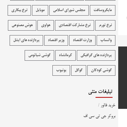
مایکروسافت
مجلس شورای اسلامی
موبایل
نرخ بیکاری
نرخ تورم
نرخ مشارکت اقتصادی
هواوی
هوش مصنوعی
واتساپ
وزارت اقتصاد
وزیر اقتصاد
پردازنده های اینتل
پردازنده های گرافیکی
کرمانشاه
گوشی شیائومی
گوشی کودکان
گوگل
یوتیوب
تبلیغات متنی
خرید فالور
/
بروکر جی تی سی اف