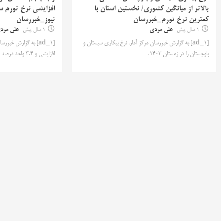
بالاتر از میانگین کشوری/ نخستین استان با
افزایشی نرخ تورم س
کمترین نرخ تورم_خبررسان
نیوز_خبررسان
1 سال پیش
علی مردی
1 سال پیش
علی مرد
[ad_1] به گزارش خبررسان مرکز آمار، نرخ بیکاری سیستان و
[ad_1] به گزارش خبرر
بلوچستان را در زمستان 1403،
افزایشی و 3.4 واحد درصد