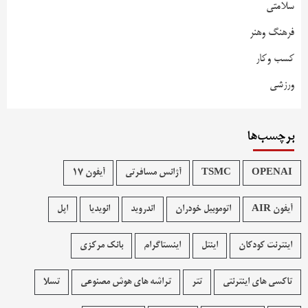
سلامتی
فرهنگ وهنر
کسب وکار
ورزشی
برچسب‌ها
OPENAI
TSMC
آژانس مسافرتی
آیفون 17
آیفون AIR
اتوموبیل خودران
اندروید
انویدیا
اپل
اینترنت کودکان
اینتل
اینستاگرام
بانک مرکزی
تاکسی های اینترنتی
تتر
تراشه های هوش مصنوعی
تسلا