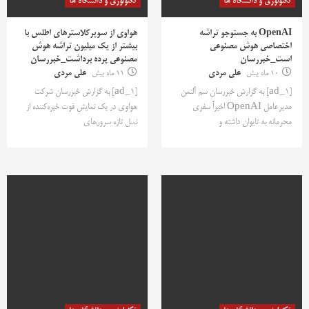
تکنولوژی و دانشگاه ها
تکنولوژی و دانشگاه ها
OpenAI به جستوجو تراشه
هواوی از سوپرکلاسترهای اطلس با
اختصاصی هوش مصنوعی
بیشتر از یک میلیون تراشه هوش
است_خبررسان
مصنوعی پرده برداشت_خبررسان
10 ماه پیش
علی مردی
11 ماه پیش
علی مردی
[ad_1] به گزارش خبررسان سم آلتمن
[ad_1] به گزارش خبررسان شرکت
مدیرعامل OpenAI اخیراً سفری
هواوی در یک نمایش قوت خیره‌کننده از
محرمانه به تایوان داشته و
نسل تازه سرورهای