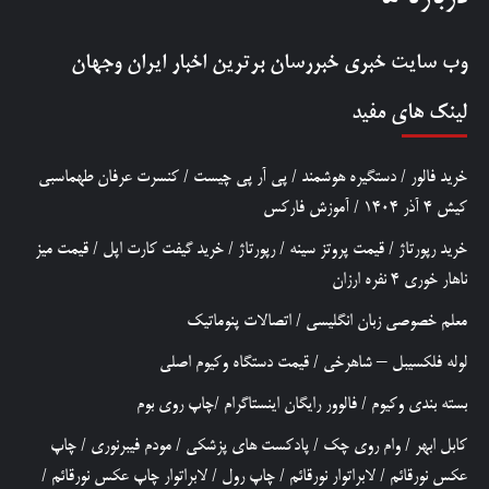
وب سایت خبری
خبررسان
برترین اخبار ایران وجهان
لینک های مفید
خرید فالور
/
دستگیره هوشمند
/
پی آر پی چیست
/
کنسرت عرفان طهماسبی
کیش 4 آذر 1404
/
آموزش فارکس
خرید رپورتاژ
/
قیمت پروتز سینه
/
رپورتاژ
/
خرید گیفت کارت اپل
/
قیمت میز
ناهار خوری 4 نفره ارزان
معلم خصوصی زبان انگلیسی
/
اتصالات پنوماتیک
لوله فلکسیبل – شاهرخی
/
قیمت دستگاه وکیوم اصلی
بسته بندی وکیوم
/
فالوور رایگان اینستاگرام
/
چاپ روی بوم
کابل ابهر
/
وام روی چک
/
پادکست های پزشکی
/
مودم فیبرنوری
/
چاپ
عکس نورقائم
/
لابراتوار نورقائم
/
چاپ رول
/
لابراتوار چاپ عکس نورقائم
/