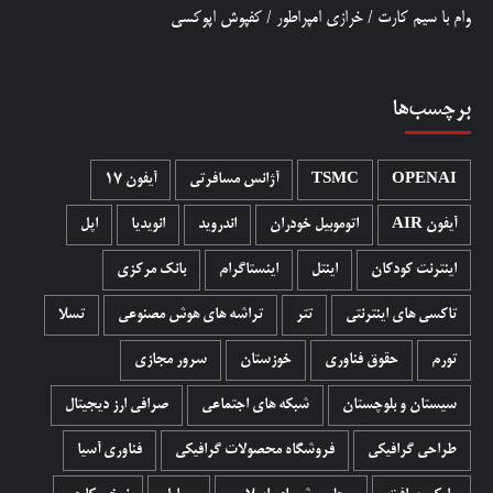
وام با سیم کارت
/
خرازی امپراطور
/
کفپوش اپوکسی
برچسب‌ها
OPENAI
TSMC
آژانس مسافرتی
آیفون 17
آیفون AIR
اتوموبیل خودران
اندروید
انویدیا
اپل
اینترنت کودکان
اینتل
اینستاگرام
بانک مرکزی
تاکسی های اینترنتی
تتر
تراشه های هوش مصنوعی
تسلا
تورم
حقوق فناوری
خوزستان
سرور مجازی
سیستان و بلوچستان
شبکه های اجتماعی
صرافی ارز دیجیتال
طراحی گرافیکی
فروشگاه محصولات گرافيکی
فناوری آسیا