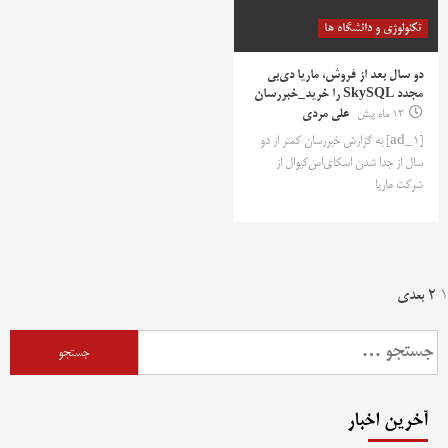
تکنولوژی و دانشگاه ها
دو سال بعد از فروش، ماریا دی‌بی
مجدد SkySQL را خرید_خبررسان
12 ماه پیش
علی مردی
[ad_1] به گزارش خبررسان کمتر از دو
سال از جدا شدن اسکای‌اس‌کیو‌ال از
شرکت ماریا
فحه‌بندی
1
2
بعدی
وشته‌ها
جستجو
برای:
آخرین اخبار