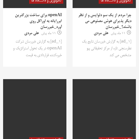
تکنولوژی و دانشگاه ها
تکنولوژی و دانشگاه ها
چرا مردم از یک سو دلواپس و از نظر
openAI برای ساخت بزرگترین
دیگر پذیرای هوش مصنوعی می
ابررایانه به اوراکل روی
باشند؟_خبررسان
آورد_خبررسان
11 ماه پیش
علی مردی
11 ماه پیش
علی مردی
[ad_1] به گزارش خبررسان نتایج یک
[ad_1] به گزارش خبررسان شرکت
نظرسنجی تازه از مرکز تحقیقاتی پیو
openAI در یک تحول استراتژیک و
مشخص می کند
خیره‌کننده قراردادی به قیمت