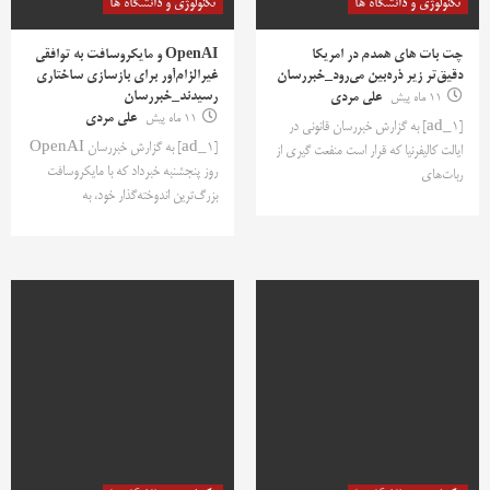
تکنولوژی و دانشگاه ها
تکنولوژی و دانشگاه ها
چت بات های همدم در امریکا
OpenAI و مایکروسافت به توافقی
دقیق‌تر زیر ذره‌بین می‌رود_خبررسان
غیرالزام‌آور برای بازسازی ساختاری
رسیدند_خبررسان
11 ماه پیش
علی مردی
11 ماه پیش
علی مردی
[ad_1] به گزارش خبررسان قانونی در
[ad_1] به گزارش خبررسان OpenAI
ایالت کالیفرنیا که قرار است منفعت گیری از
روز پنجشنبه خبرداد که با مایکروسافت
ربات‌های
بزرگ‌ترین اندوخته‌گذار خود، به