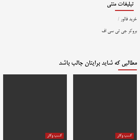
تبلیغات متنی
خرید فالور
/
بروکر جی تی سی اف
مطالبی که شاید برایتان جالب باشد
کسب وکار
کسب وکار