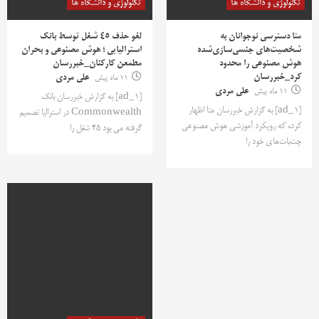
تکنولوژی و دانشگاه ها
تکنولوژی و دانشگاه ها
متا دسترسی نوجوانان به
لغو حذف ۴۵ شغل توسط بانک
شخصیت‌های جنسی‌سازی‌شده
استرالیایی ؛ هوش مصنوعی و بحران
هوش مصنوعی را محدود
مطمعن کارکنان_خبررسان
کرد_خبررسان
11 ماه پیش
علی مردی
11 ماه پیش
علی مردی
[ad_1] به گزارش خبررسان بانک
[ad_1] به گزارش خبررسان متا اظهار
Commonwealth در استرالیا تصمیم
کرده که رویکرد آموزشی هوش مصنوعی
گرفته می بود ۴۵ شغل را
چت‌بات‌های خود را