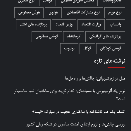
مایکروسافت
مجلس شورای اسلامی
موبایل
نرخ بیکاری
نرخ تورم
نرخ مشارکت اقتصادی
هواوی
هوش مصنوعی
واتساپ
وزارت اقتصاد
وزیر اقتصاد
پردازنده های اینتل
پردازنده های گرافیکی
کرمانشاه
گوشی شیائومی
گوشی کودکان
گوگل
یوتیوب
نوشته‌های تازه
مبل در زیرشیروانی؛ چالش‌ها و راه‌حل‌ها
ترمز پله آلومینیومی یا سمباده‌ای؛ کدام گزینه برای ساختمان شما مناسب‌تر
است؟
کشف یک قمر ناشناخته با ساختاری عجیب در سیارک «نیسا»
بررسی چالش‌ها و لزوم ارتقای امنیت سایبری در شبکه ریلی کشور