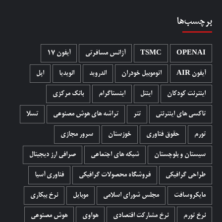
برچسب‌ها
OPENAI
TSMC
آژانس مسافرتی
آیفون 17
آیفون AIR
اتوموبیل خودران
اندروید
انویدیا
اپل
اینترنت کودکان
اینتل
اینستاگرام
بانک مرکزی
تاکسی های اینترنتی
تتر
تراشه های هوش مصنوعی
تسلا
تورم
حقوق فناوری
خوزستان
سرور مجازی
سیستان و بلوچستان
شبکه های اجتماعی
صرافی ارز دیجیتال
طراحی گرافیکی
فروشگاه محصولات گرافيکی
فناوری آسیا
مایکروسافت
مجلس شورای اسلامی
موبایل
نرخ بیکاری
نرخ تورم
نرخ مشارکت اقتصادی
هواوی
هوش مصنوعی