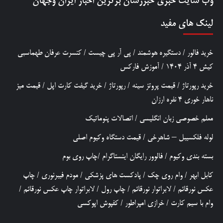
وب سایت خبری
خبررسان
برترین اخبار ایران وجهان
لینک های مفید
خرید فالور
/
دستگیره هوشمند
/
پی آر پی چیست
/
کنسرت عرفان طهماسبی
کیش 4 آذر 1404
/
آموزش فارکس
خرید رپورتاژ
/
قیمت پروتز سینه
/
رپورتاژ
/
خرید گیفت کارت اپل
/
قیمت میز
ناهار خوری 4 نفره ارزان
معلم خصوصی زبان انگلیسی
/
اتصالات پنوماتیک
لوله فلکسیبل – شاهرخی
/
قیمت دستگاه وکیوم اصلی
بسته بندی وکیوم
/
فالوور رایگان اینستاگرام
/
چاپ روی بوم
کابل ابهر
/
وام روی چک
/
پادکست های پزشکی
/
مودم فیبرنوری
/
چاپ
عکس نورقائم
/
لابراتوار نورقائم
/
چاپ رول
/
لابراتوار چاپ عکس نورقائم
/
وام با سیم کارت
/
خرازی امپراطور
/
کفپوش اپوکسی