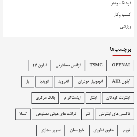
فرهنگ وهنر
کسب وکار
ورزشی
برچسب‌ها
OPENAI
TSMC
آژانس مسافرتی
آیفون 17
آیفون AIR
اتوموبیل خودران
اندروید
انویدیا
اپل
اینترنت کودکان
اینتل
اینستاگرام
بانک مرکزی
تاکسی های اینترنتی
تتر
تراشه های هوش مصنوعی
تسلا
تورم
حقوق فناوری
خوزستان
سرور مجازی