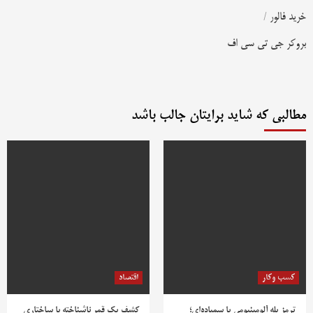
خرید فالور
/
بروکر جی تی سی اف
مطالبی که شاید برایتان جالب باشد
کسب وکار
اقتصاد
ترمز پله آلومینیومی یا سمباده‌ای؛
کشف یک قمر ناشناخته با ساختاری