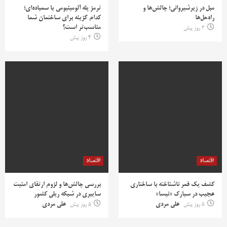
مبل در زیرشیروانی؛ چالش‌ها و
ترمز پله آلومینیومی یا سمباده‌ای؛
راه‌حل‌ها
کدام گزینه برای ساختمان شما
مناسب‌تر است؟
3 روز پیش
4 روز پیش
اقتصاد
اقتصاد
کشف یک قمر ناشناخته با ساختاری
بررسی چالش‌ها و لزوم ارتقای امنیت
عجیب در سیارک «نیسا»
سایبری در شبکه ریلی کشور
5 روز پیش
علی مردی
5 روز پیش
علی مردی