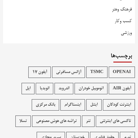
فرهنگ وهنر
کسب وکار
ورزشی
برچسب‌ها
OPENAI
TSMC
آژانس مسافرتی
آیفون 17
آیفون AIR
اتوموبیل خودران
اندروید
انویدیا
اپل
اینترنت کودکان
اینتل
اینستاگرام
بانک مرکزی
تاکسی های اینترنتی
تتر
تراشه های هوش مصنوعی
تسلا
تورم
حقوق فناوری
خوزستان
سرور مجازی