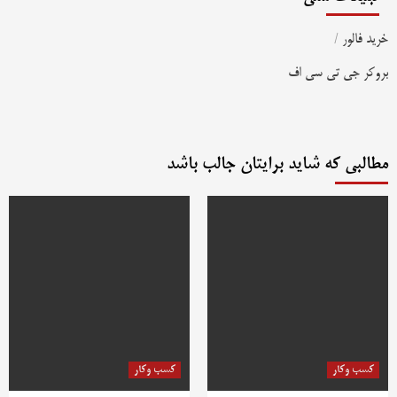
خرید فالور
/
بروکر جی تی سی اف
مطالبی که شاید برایتان جالب باشد
کسب وکار
کسب وکار