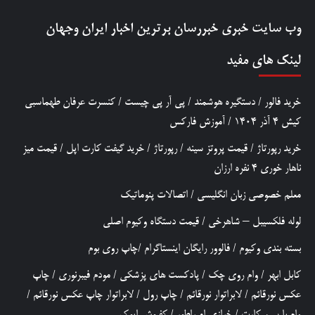
وب سایت خبری
خبررسان
برترین اخبار ایران وجهان
لینک های مفید
خرید فالور
/
دستگیره هوشمند
/
پی آر پی چیست
/
کنسرت عرفان طهماسبی
کیش 4 آذر 1404
/
آموزش فارکس
خرید رپورتاژ
/
قیمت پروتز سینه
/
رپورتاژ
/
خرید گیفت کارت اپل
/
قیمت میز
ناهار خوری 4 نفره ارزان
معلم خصوصی زبان انگلیسی
/
اتصالات پنوماتیک
لوله فلکسیبل – شاهرخی
/
قیمت دستگاه وکیوم اصلی
بسته بندی وکیوم
/
فالوور رایگان اینستاگرام
/
چاپ روی بوم
کابل ابهر
/
وام روی چک
/
پادکست های پزشکی
/
مودم فیبرنوری
/
چاپ
عکس نورقائم
/
لابراتوار نورقائم
/
چاپ رول
/
لابراتوار چاپ عکس نورقائم
/
وام با سیم کارت
/
خرازی امپراطور
/
کفپوش اپوکسی