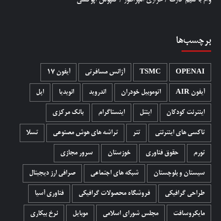
برچسب‌ها
OPENAI
TSMC
آژانس مسافرتی
آیفون 17
آیفون AIR
اتوموبیل خودران
اندروید
انویدیا
اپل
اینترنت کودکان
اینتل
اینستاگرام
بانک مرکزی
تاکسی های اینترنتی
تتر
تراشه های هوش مصنوعی
تسلا
تورم
حقوق فناوری
خوزستان
سرور مجازی
سیستان و بلوچستان
شبکه های اجتماعی
صرافی ارز دیجیتال
طراحی گرافیکی
فروشگاه محصولات گرافيکی
فناوری آسیا
مایکروسافت
مجلس شورای اسلامی
موبایل
نرخ بیکاری