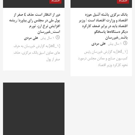
اقتصاد
اقتصاد
بانک مرکزی پاشنه آشیل حوزه
دور از انتظار است حذف 4 صفر از
اقتصاد و وزارت اقتصاد است / وزیر
پول ملی در مجلس رای بیاورد/ ریشه
اقتصاد باید در برابر ضعف کارکرد
افزایش نرخ ارز، تورم
دیگر دستگاه‌ها پاسخگو
است_خبررسان
باشد_خبررسان
1 سال پیش
علی مردی
1 سال پیش
علی مردی
[ad_1] به گزارش خبررسان به حرف
[ad_1] به گزارش خبررسان رئیس
های معاون اسبق بانک مرکزی، حذف
کمیسیون صنایع و معادن مجلس درمورد
صفر از پول
نحوه کارکرد وزیر اقتصاد