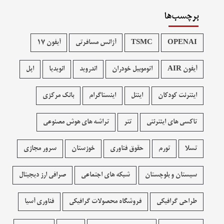
برچسب‌ها
OPENAI
TSMC
آژانس مسافرتی
آیفون 17
آیفون AIR
اتوموبیل خودران
اندروید
انویدیا
اپل
اینترنت کودکان
اینتل
اینستاگرام
بانک مرکزی
تاکسی های اینترنتی
تتر
تراشه های هوش مصنوعی
تسلا
تورم
حقوق فناوری
خوزستان
سرور مجازی
سیستان و بلوچستان
شبکه های اجتماعی
صرافی ارز دیجیتال
طراحی گرافیکی
فروشگاه محصولات گرافيکی
فناوری آسیا