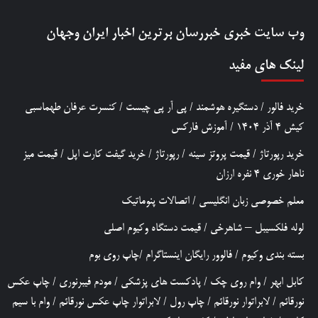
وب سایت خبری
خبررسان
برترین اخبار ایران وجهان
لینک های مفید
خرید فالور
/
دستگیره هوشمند
/
پی آر پی چیست
/
کنسرت عرفان طهماسبی
کیش 4 آذر 1404
/
آموزش فارکس
خرید رپورتاژ
/
قیمت پروتز سینه
/
رپورتاژ
/
خرید گیفت کارت اپل
/
قیمت میز
ناهار خوری 4 نفره ارزان
معلم خصوصی زبان انگلیسی
/
اتصالات پنوماتیک
لوله فلکسیبل – شاهرخی
/
قیمت دستگاه وکیوم اصلی
بسته بندی وکیوم
/
فالوور رایگان اینستاگرام
/
چاپ روی بوم
کابل ابهر
/
وام روی چک
/
پادکست های پزشکی
/
مودم فیبرنوری
/
چاپ عکس
نورقائم
/
لابراتوار نورقائم
/
چاپ رول
/
لابراتوار چاپ عکس نورقائم
/
وام با سیم