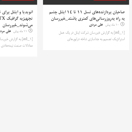
صاحبان پردازنده‌های نسل ۱۱ تا ۱۴ اینتل چشم
انویدیا و اینتل برای 
به راه به‌روزرسانی‌های کمتری باشند_خبررسان
10 ماه پیش
علی مردی
می‌شوند_خبررسان
11 ماه پیش
علی مرد
[ad_1] به گزارش خبررسان شرکت اینتل در یک عمل
استراتژیک تصمیم به جداسازی شاخه درایورهای
[ad_1] به گزارش خبر
معادلات صنعت نیمه‌هادی را