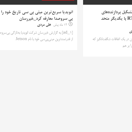
تشکیل پردازنده‌های
انویدیا سریع‌ترین مینی پی سی تاریخ خود را
تجهیزبه گرافیک RTX با یکدیگر متحد
بی سروصدا معارفه کرد_خبررسان
12 ماه پیش
علی مردی
ی
[ad_1] به گزارش خبررسان شرکت انویدیا به‌تازگی بی‌سرو
رسان در یک اتفاقات شگفت‌انگیز که
از قدرتمندترین مینی‌پی‌سی خود با نام Jetson
 بر هم