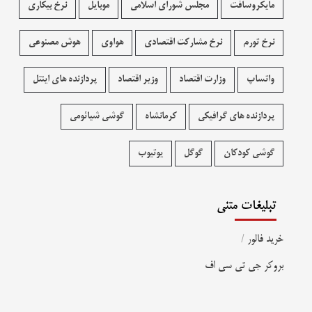
مایکروسافت
مجلس شورای اسلامی
موبایل
نرخ بیکاری
نرخ تورم
نرخ مشارکت اقتصادی
هواوی
هوش مصنوعی
واتساپ
وزارت اقتصاد
وزیر اقتصاد
پردازنده های اینتل
پردازنده های گرافیکی
کرمانشاه
گوشی شیائومی
گوشی کودکان
گوگل
یوتیوب
تبلیغات متنی
خرید فالور
/
بروکر جی تی سی اف