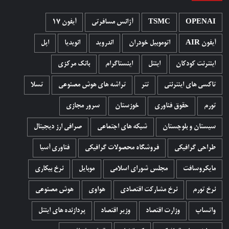
OPENAI
TSMC
آژانس مسافرتی
آیفون 17
آیفون AIR
اتوموبیل خودران
اندروید
انویدیا
اپل
اینترنت کودکان
اینتل
اینستاگرام
بانک مرکزی
تاکسی های اینترنتی
تتر
تراشه های هوش مصنوعی
تسلا
تورم
حقوق فناوری
خوزستان
سرور مجازی
سیستان و بلوچستان
شبکه های اجتماعی
صرافی ارز دیجیتال
طراحی گرافیکی
فروشگاه محصولات گرافيکی
فناوری آسیا
مایکروسافت
مجلس شورای اسلامی
موبایل
نرخ بیکاری
نرخ تورم
نرخ مشارکت اقتصادی
هواوی
هوش مصنوعی
واتساپ
وزارت اقتصاد
وزیر اقتصاد
پردازنده های اینتل