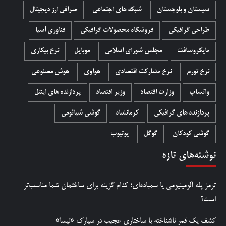
سیستان و بلوچستان
شبکه های اجتماعی
صرافی ارز دیجیتال
طراحی گرافیکی
فروشگاه محصولات گرافيکی
فناوری آسیا
مایکروسافت
مجلس شورای اسلامی
موبایل
نرخ بیکاری
نرخ تورم
نرخ مشارکت اقتصادی
هواوی
هوش مصنوعی
واتساپ
وزارت اقتصاد
وزیر اقتصاد
پردازنده های اینتل
پردازنده های گرافیکی
کرمانشاه
گوشی شیائومی
گوشی کودکان
گوگل
یوتیوب
نوشته‌های تازه
ترمز پله آلومینیومی یا سمباده‌ای؛ کدام گزینه برای ساختمان شما مناسب‌تر
است؟
کشف یک قمر ناشناخته با ساختاری عجیب در سیارک «نیسا»