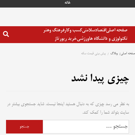
رش
خانه
ه
حتوا
صفحه اصلی
اقتصاد
سلامتی
کسب وکار
فرهنگ وهنر
تکنولوژی و دانشگاه ها
ورزشی
خرید رپورتاژ
صفحه اصلی
وبلاگ
پیش بینی قیمت سکه
چیزی پیدا نشد
به نظر می رسد چیزی که به دنبال هستید اینجا نیست. شاید جستجوی بیشتر در
سایت بتواند شما را کمک کند.
جستجو
برای: