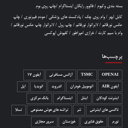
بسته بندی وکیوم
/
فالوور رایگان اینستاگرام
/
چاپ روی بوم
کابل ابهر
/
وام روی چک
/
پادکست های پزشکی
/
مودم فیبرنوری
/
چاپ
عکس نورقائم
/
لابراتوار نورقائم
/
چاپ رول
/
لابراتوار چاپ عکس نورقائم
/
وام با سیم کارت
/
خرازی امپراطور
/
کفپوش اپوکسی
برچسب‌ها
OPENAI
TSMC
آژانس مسافرتی
آیفون 17
آیفون AIR
اتوموبیل خودران
اندروید
انویدیا
اپل
اینترنت کودکان
اینتل
اینستاگرام
بانک مرکزی
تاکسی های اینترنتی
تتر
تراشه های هوش مصنوعی
تسلا
تورم
حقوق فناوری
خوزستان
سرور مجازی