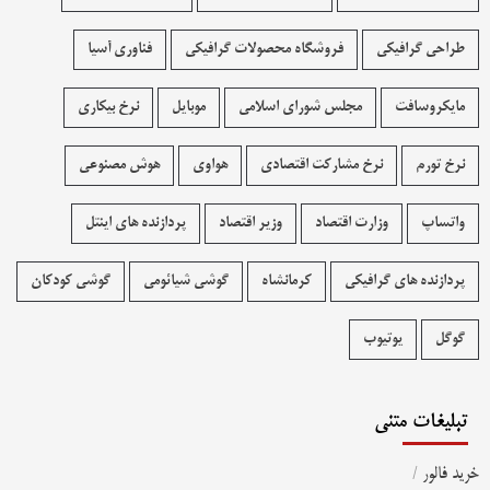
طراحی گرافیکی
فروشگاه محصولات گرافيکی
فناوری آسیا
مایکروسافت
مجلس شورای اسلامی
موبایل
نرخ بیکاری
نرخ تورم
نرخ مشارکت اقتصادی
هواوی
هوش مصنوعی
واتساپ
وزارت اقتصاد
وزیر اقتصاد
پردازنده های اینتل
پردازنده های گرافیکی
کرمانشاه
گوشی شیائومی
گوشی کودکان
گوگل
یوتیوب
تبلیغات متنی
خرید فالور
/