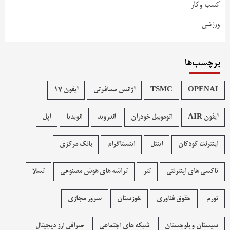
کسب وکار
ورزشی
برچسب‌ها
OPENAI
TSMC
آژانس مسافرتی
آیفون 17
آیفون AIR
اتوموبیل خودران
اندروید
انویدیا
اپل
اینترنت کودکان
اینتل
اینستاگرام
بانک مرکزی
تاکسی های اینترنتی
تتر
تراشه های هوش مصنوعی
تسلا
تورم
حقوق فناوری
خوزستان
سرور مجازی
سیستان و بلوچستان
شبکه های اجتماعی
صرافی ارز دیجیتال