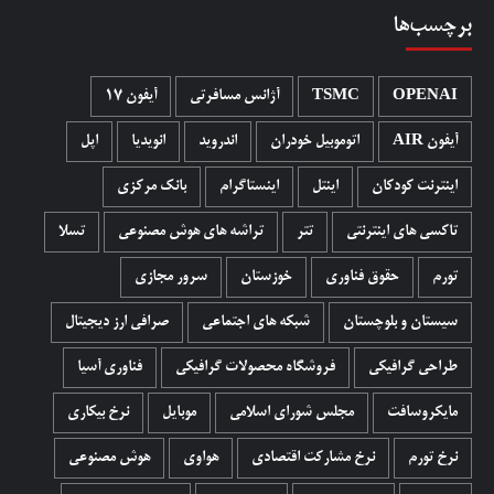
برچسب‌ها
OPENAI
TSMC
آژانس مسافرتی
آیفون 17
آیفون AIR
اتوموبیل خودران
اندروید
انویدیا
اپل
اینترنت کودکان
اینتل
اینستاگرام
بانک مرکزی
تاکسی های اینترنتی
تتر
تراشه های هوش مصنوعی
تسلا
تورم
حقوق فناوری
خوزستان
سرور مجازی
سیستان و بلوچستان
شبکه های اجتماعی
صرافی ارز دیجیتال
طراحی گرافیکی
فروشگاه محصولات گرافيکی
فناوری آسیا
مایکروسافت
مجلس شورای اسلامی
موبایل
نرخ بیکاری
نرخ تورم
نرخ مشارکت اقتصادی
هواوی
هوش مصنوعی