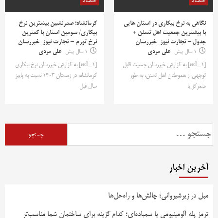
اقتصاد
اقتصاد
نگاهی به نرخ بیکاری در استان هایی
کرمانشاه؛ صدرنشین بیشترین نرخ
با بیشترین جمعیت اهل تسنن +
بیکاری/ سومین استان با کمترین
جدول – تجارت نیوز_خبررسان
نرخ تورم – تجارت نیوز_خبررسان
1 سال پیش
علی مردی
1 سال پیش
علی مردی
[ad_1] به گزارش خبررسان جمعیت قابل
[ad_1] به گزارش خبررسان نرخ بیکاری
توجهی از هموطنان اهل تسنن، به طور
کرمانشاه، در زمستان 1403 نسبت به پاییز
متمرکز یا
سال قبل
جستجو
برای:
آخرین اخبار
مبل در زیرشیروانی؛ چالش‌ها و راه‌حل‌ها
ترمز پله آلومینیومی یا سمباده‌ای؛ کدام گزینه برای ساختمان شما مناسب‌تر