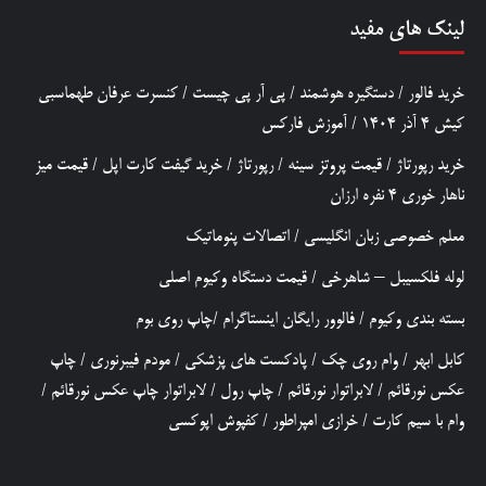
لینک های مفید
خرید فالور
/
دستگیره هوشمند
/
پی آر پی چیست
/
کنسرت عرفان طهماسبی
کیش 4 آذر 1404
/
آموزش فارکس
خرید رپورتاژ
/
قیمت پروتز سینه
/
رپورتاژ
/
خرید گیفت کارت اپل
/
قیمت میز
ناهار خوری 4 نفره ارزان
معلم خصوصی زبان انگلیسی
/
اتصالات پنوماتیک
لوله فلکسیبل – شاهرخی
/
قیمت دستگاه وکیوم اصلی
بسته بندی وکیوم
/
فالوور رایگان اینستاگرام
/
چاپ روی بوم
کابل ابهر
/
وام روی چک
/
پادکست های پزشکی
/
مودم فیبرنوری
/
چاپ
عکس نورقائم
/
لابراتوار نورقائم
/
چاپ رول
/
لابراتوار چاپ عکس نورقائم
/
وام با سیم کارت
/
خرازی امپراطور
/
کفپوش اپوکسی