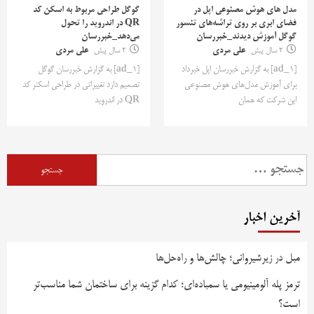
مدل های هوش مصنوعی اپل در
گوگل طراحی مربوط به اسکن کد
فضای ابری بر روی تراشه‌های تنسور
QR در اندروید را تحول
گوگل آموزش دیدند_خبررسان
می‌دهد_خبررسان
2 سال پیش
علی مردی
2 سال پیش
علی مردی
[ad_1] به گزارش خبررسان اپل خبرداد
[ad_1] به گزارش خبررسان گوگل
برای آموزش مدل‌های هوش مصنوعی
تصمیم دارد تغییراتی در طراحی اسکنر کد
این شرکت که همان
QR در اندروید
جستجو
برای:
آخرین اخبار
مبل در زیرشیروانی؛ چالش‌ها و راه‌حل‌ها
ترمز پله آلومینیومی یا سمباده‌ای؛ کدام گزینه برای ساختمان شما مناسب‌تر
است؟