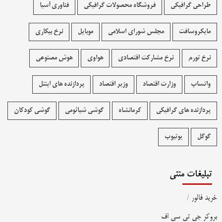
طراحی گرافیکی
فروشگاه محصولات گرافيکی
فناوری آسیا
مایکروسافت
مجلس شورای اسلامی
موبایل
نرخ بیکاری
نرخ تورم
نرخ مشارکت اقتصادی
هواوی
هوش مصنوعی
واتساپ
وزارت اقتصاد
وزیر اقتصاد
پردازنده های اینتل
پردازنده های گرافیکی
کرمانشاه
گوشی شیائومی
گوشی کودکان
گوگل
یوتیوب
تبلیغات متنی
خرید فالور
/
بروکر جی تی سی اف