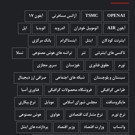
OPENAI
TSMC
آژانس مسافرتی
آیفون 17
آیفون AIR
اتوموبیل خودران
اندروید
انویدیا
اپل
اینترنت کودکان
اینتل
اینستاگرام
بانک مرکزی
تاکسی های اینترنتی
تتر
تراشه های هوش مصنوعی
تسلا
تورم
حقوق فناوری
خوزستان
سرور مجازی
سیستان و بلوچستان
شبکه های اجتماعی
صرافی ارز دیجیتال
طراحی گرافیکی
فروشگاه محصولات گرافيکی
فناوری آسیا
مایکروسافت
مجلس شورای اسلامی
موبایل
نرخ بیکاری
نرخ تورم
نرخ مشارکت اقتصادی
هواوی
هوش مصنوعی
واتساپ
وزارت اقتصاد
وزیر اقتصاد
پردازنده های اینتل