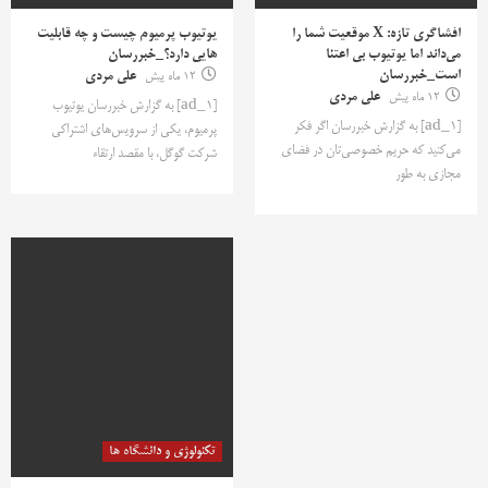
افشاگری تازه: X موقعیت شما را
یوتیوب پرمیوم چیست و چه قابلیت
می‌داند اما یوتیوب بی اعتنا
هایی دارد؟_خبررسان
است_خبررسان
12 ماه پیش
علی مردی
12 ماه پیش
علی مردی
[ad_1] به گزارش خبررسان یوتیوب
[ad_1] به گزارش خبررسان اگر فکر
پرمیوم، یکی از سرویس‌های اشتراکی
می‌کنید که حریم خصوصی‌تان در فضای
شرکت گوگل، با مقصد ارتقاء
مجازی به طور
تکنولوژی و دانشگاه ها