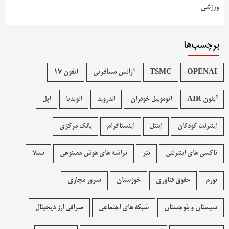
ورزشی
برچسب‌ها
OPENAI
TSMC
آژانس مسافرتی
آیفون 17
آیفون AIR
اتوموبیل خودران
اندروید
انویدیا
اپل
اینترنت کودکان
اینتل
اینستاگرام
بانک مرکزی
تاکسی های اینترنتی
تتر
تراشه های هوش مصنوعی
تسلا
تورم
حقوق فناوری
خوزستان
سرور مجازی
سیستان و بلوچستان
شبکه های اجتماعی
صرافی ارز دیجیتال