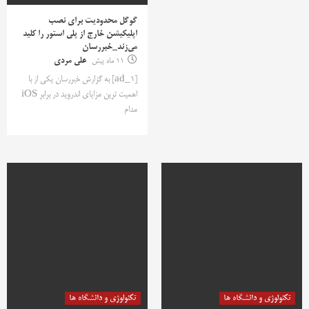
گوگل محدودیت برای نصب
اپلیکیشن‌ خارج از پلی استور را کلید
می‌زند_خبررسان
11 ماه پیش
علی مردی
[ad_1] به گزارش خبررسان یکی از با
اهمیت ترین مزایای اندروید در برابر iOS
مدام
تکنولوژی و دانشگاه ها
تکنولوژی و دانشگاه ها