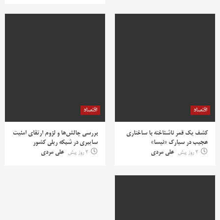
اقتصاد
اقتصاد
کشف یک قمر ناشناخته با ساختاری
بررسی چالش‌ها و لزوم ارتقای امنیت
عجیب در سیارک «نیسا»
سایبری در شبکه ریلی کشور
2 روز پیش
علی مردی
2 روز پیش
علی مردی