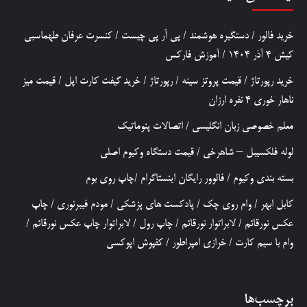
خرید فالور
/
دستگیره هوشمند
/
پی آر پی چیست
/
کنسرت عرفان طهماسبی
کیش 4 آذر 1404
/
آموزش فارکس
خرید رپورتاژ
/
قیمت پروتز سینه
/
رپورتاژ
/
خرید گیفت کارت اپل
/
قیمت میز
ناهار خوری 4 نفره ارزان
معلم خصوصی زبان انگلیسی
/
اتصالات پنوماتیک
لوله فلکسیبل – شاهرخی
/
قیمت دستگاه وکیوم اصلی
بسته بندی وکیوم
/
فالوور رایگان اینستاگرام
/
چاپ روی بوم
کابل ابهر
/
وام روی چک
/
پادکست های پزشکی
/
مودم فیبرنوری
/
چاپ
عکس نورقائم
/
لابراتوار نورقائم
/
چاپ رول
/
لابراتوار چاپ عکس نورقائم
/
وام با سیم کارت
/
خرازی امپراطور
/
کفپوش اپوکسی
برچسب‌ها