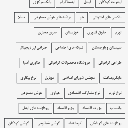
اینترنت کودکان
اینتل
اینستاگرام
بانک مرکزی
تاکسی های اینترنتی
تتر
تراشه های هوش مصنوعی
تسلا
تورم
حقوق فناوری
خوزستان
سرور مجازی
سیستان و بلوچستان
شبکه های اجتماعی
صرافی ارز دیجیتال
طراحی گرافیکی
فروشگاه محصولات گرافيکی
فناوری آسیا
مایکروسافت
مجلس شورای اسلامی
موبایل
نرخ بیکاری
نرخ تورم
نرخ مشارکت اقتصادی
هواوی
هوش مصنوعی
واتساپ
وزارت اقتصاد
وزیر اقتصاد
پردازنده های اینتل
پردازنده های گرافیکی
کرمانشاه
گوشی شیائومی
گوشی کودکان