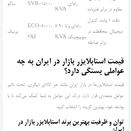
رله‌ای
SVR-15000
ساکو
مقاوم در برابر ضربات
KVA
دقت 1 ولت، کنترل
رله‌ای و
8 تا 90
،
ECO-8000
دیجیتال، محافظت در
پرنیک
سوییچینگ
KVA
XI
3
برابر صاعقه
قیمت استابلایزر بازار در ایران به چه
عواملی بستگی دارد؟
قیمت استابلایزرها در بازار ایران مانند هر کالای دیگری، تحت تاثیر
عوامل متعددی قرار دارد. درک این عوامل به شما کمک می‌کند تا با
بودجه خود، بهترین گزینه را انتخاب کنید.
توان و ظرفیت بهترین برند استابلایزر بازار در
ایران