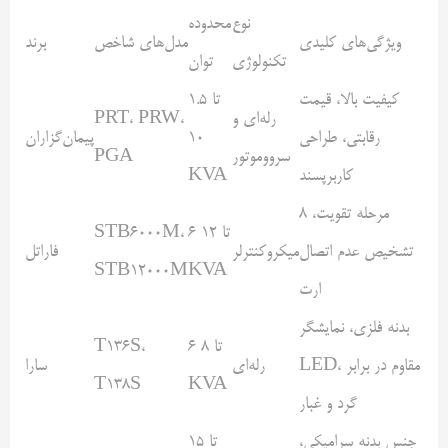
نوع
محدوده
ویژگی‌های کلیدی
مدل‌های شاخص
برند
تکنولوژی
توان
کیفیت بالا، قیمت
1.5 تا
رله‌ای و
،
PRW
،
PRT
رقابتی، طراحی
10
پیمان‌گزاران
سرووموتور
PGA
کاربرپسند
KVA
8 مرحله تقویت،
6 تا 12
،
STB6000M
تشخیص عدم اتصال
میکروکنترلر
فاراتل
STB12000M
KVA
ارت
بدنه فلزی، نمایشگر
6 تا 8
،
T136S
، مقاوم در برابر
LED
رله‌ای
سارا
T138S
KVA
گرد و غبار
جنس بدنه سرامیکی،
تا 15