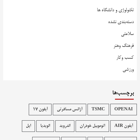
تکنولوژی و دانشگاه ها
دسته‌بندی نشده
سلامتی
فرهنگ وهنر
کسب وکار
ورزشی
برچسب‌ها
OPENAI
TSMC
آژانس مسافرتی
آیفون 17
آیفون AIR
اتوموبیل خودران
اندروید
انویدیا
اپل