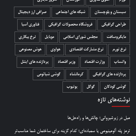
سیستان و بلوچستان
شبکه های اجتماعی
صرافی ارز دیجیتال
طراحی گرافیکی
فروشگاه محصولات گرافيکی
فناوری آسیا
مایکروسافت
مجلس شورای اسلامی
موبایل
نرخ بیکاری
نرخ تورم
نرخ مشارکت اقتصادی
هواوی
هوش مصنوعی
واتساپ
وزارت اقتصاد
وزیر اقتصاد
پردازنده های اینتل
پردازنده های گرافیکی
کرمانشاه
گوشی شیائومی
گوشی کودکان
گوگل
یوتیوب
نوشته‌های تازه
مبل در زیرشیروانی؛ چالش‌ها و راه‌حل‌ها
ترمز پله آلومینیومی یا سمباده‌ای؛ کدام گزینه برای ساختمان شما مناسب‌تر