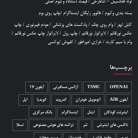
لوله فلکسیبل – شاهرخی
/
قیمت دستگاه وکیوم اصلی
بسته بندی وکیوم
/
فالوور رایگان اینستاگرام
/
چاپ روی بوم
کابل ابهر
/
وام روی چک
/
پادکست های پزشکی
/
مودم فیبرنوری
/
چاپ
عکس نورقائم
/
لابراتوار نورقائم
/
چاپ رول
/
لابراتوار چاپ عکس نورقائم
/
وام با سیم کارت
/
خرازی امپراطور
/
کفپوش اپوکسی
برچسب‌ها
OPENAI
TSMC
آژانس مسافرتی
آیفون 17
آیفون AIR
اتوموبیل خودران
اندروید
انویدیا
اپل
اینترنت کودکان
اینتل
اینستاگرام
بانک مرکزی
تاکسی های اینترنتی
تتر
تراشه های هوش مصنوعی
تسلا
تورم
حقوق فناوری
خوزستان
سرور مجازی