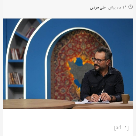
11 ماه پیش
علی مردی
[ad_1]