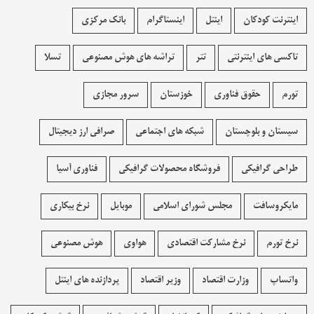
اینترنت کودکان
اینتل
اینستاگرام
بانک مرکزی
تاکسی های اینترنتی
تتر
تراشه های هوش مصنوعی
تسلا
تورم
حقوق فناوری
خوزستان
سرور مجازی
سیستان و بلوچستان
شبکه های اجتماعی
صرافی ارز دیجیتال
طراحی گرافیکی
فروشگاه محصولات گرافيکی
فناوری آسیا
مایکروسافت
مجلس شورای اسلامی
موبایل
نرخ بیکاری
نرخ تورم
نرخ مشارکت اقتصادی
هواوی
هوش مصنوعی
واتساپ
وزارت اقتصاد
وزیر اقتصاد
پردازنده های اینتل