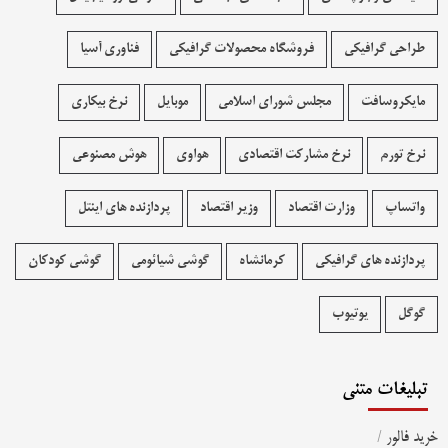
طراحی گرافیکی
فروشگاه محصولات گرافيکی
فناوری آسیا
مایکروسافت
مجلس شورای اسلامی
موبایل
نرخ بیکاری
نرخ تورم
نرخ مشارکت اقتصادی
هواوی
هوش مصنوعی
واتساپ
وزارت اقتصاد
وزیر اقتصاد
پردازنده های اینتل
پردازنده های گرافیکی
کرمانشاه
گوشی شیائومی
گوشی کودکان
گوگل
یوتیوب
تبلیغات متنی
خرید فالور
/