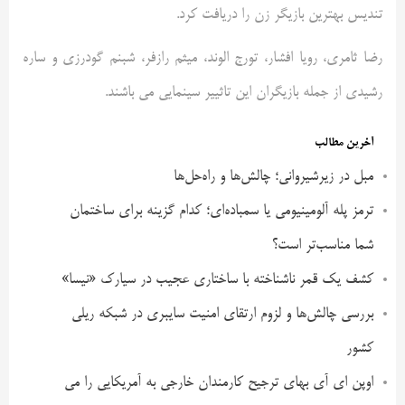
تندیس بهترین بازیگر زن را دریافت کرد.
رضا ثامری، رویا افشار، تورج الوند، میثم رازفر، شبنم گودرزی و ساره
رشیدی از جمله بازیگران این تاثییر سینمایی می باشند.
آخرین مطالب
مبل در زیرشیروانی؛ چالش‌ها و راه‌حل‌ها
ترمز پله آلومینیومی یا سمباده‌ای؛ کدام گزینه برای ساختمان
شما مناسب‌تر است؟
کشف یک قمر ناشناخته با ساختاری عجیب در سیارک «نیسا»
بررسی چالش‌ها و لزوم ارتقای امنیت سایبری در شبکه ریلی
کشور
اوپن ای آی بهای ترجیح کارمندان خارجی به آمریکایی را می