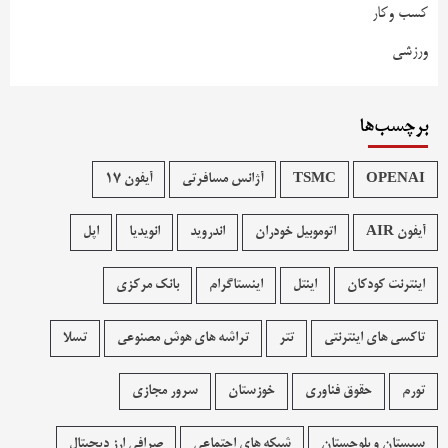
کسب وکار
ورزشی
برچسب‌ها
OPENAI
TSMC
آژانس مسافرتی
آیفون 17
آیفون AIR
اتوموبیل خودران
اندروید
انویدیا
اپل
اینترنت کودکان
اینتل
اینستاگرام
بانک مرکزی
تاکسی های اینترنتی
تتر
تراشه های هوش مصنوعی
تسلا
تورم
حقوق فناوری
خوزستان
سرور مجازی
سیستان و بلوچستان
شبکه های اجتماعی
صرافی ارز دیجیتال