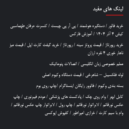
لینک های مفید
خرید فالور
/
دستگیره هوشمند
/
پی آر پی چیست
/
کنسرت عرفان طهماسبی
کیش 4 آذر 1404
/
آموزش فارکس
خرید رپورتاژ
/
قیمت پروتز سینه
/
رپورتاژ
/
خرید گیفت کارت اپل
/
قیمت میز
ناهار خوری 4 نفره ارزان
معلم خصوصی زبان انگلیسی
/
اتصالات پنوماتیک
لوله فلکسیبل – شاهرخی
/
قیمت دستگاه وکیوم اصلی
بسته بندی وکیوم
/
فالوور رایگان اینستاگرام
/
چاپ روی بوم
کابل ابهر
/
وام روی چک
/
پادکست های پزشکی
/
مودم فیبرنوری
/
چاپ
عکس نورقائم
/
لابراتوار نورقائم
/
چاپ رول
/
لابراتوار چاپ عکس نورقائم
/
وام با سیم کارت
/
خرازی امپراطور
/
کفپوش اپوکسی