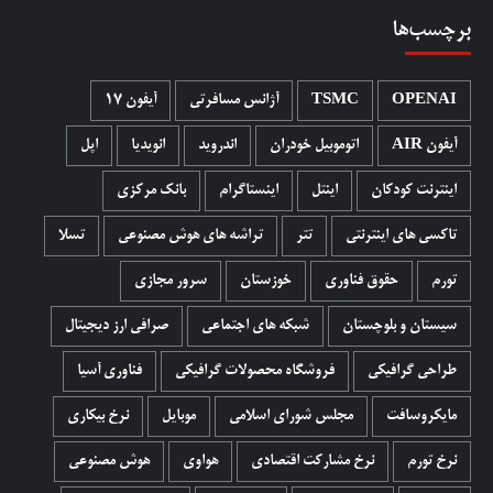
برچسب‌ها
OPENAI
TSMC
آژانس مسافرتی
آیفون 17
آیفون AIR
اتوموبیل خودران
اندروید
انویدیا
اپل
اینترنت کودکان
اینتل
اینستاگرام
بانک مرکزی
تاکسی های اینترنتی
تتر
تراشه های هوش مصنوعی
تسلا
تورم
حقوق فناوری
خوزستان
سرور مجازی
سیستان و بلوچستان
شبکه های اجتماعی
صرافی ارز دیجیتال
طراحی گرافیکی
فروشگاه محصولات گرافيکی
فناوری آسیا
مایکروسافت
مجلس شورای اسلامی
موبایل
نرخ بیکاری
نرخ تورم
نرخ مشارکت اقتصادی
هواوی
هوش مصنوعی