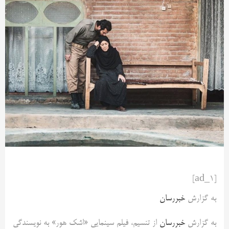
[ad_1]
به گزارش
خبررسان
به گزارش
خبررسان
از تنسیم، فیلم سینمایی «اشک هور» به نویسندگی