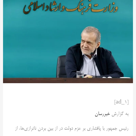
[ad_1]
به گزارش
خبررسان
رئیس جمهور با پافشاری بر عزم دولت در از بین بردن ناترازی‌ها، از