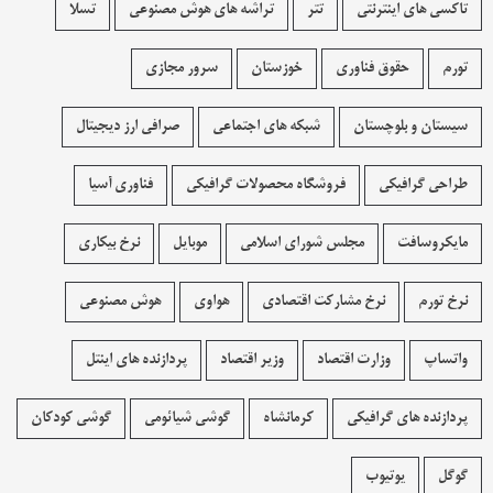
تاکسی های اینترنتی
تتر
تراشه های هوش مصنوعی
تسلا
تورم
حقوق فناوری
خوزستان
سرور مجازی
سیستان و بلوچستان
شبکه های اجتماعی
صرافی ارز دیجیتال
طراحی گرافیکی
فروشگاه محصولات گرافيکی
فناوری آسیا
مایکروسافت
مجلس شورای اسلامی
موبایل
نرخ بیکاری
نرخ تورم
نرخ مشارکت اقتصادی
هواوی
هوش مصنوعی
واتساپ
وزارت اقتصاد
وزیر اقتصاد
پردازنده های اینتل
پردازنده های گرافیکی
کرمانشاه
گوشی شیائومی
گوشی کودکان
گوگل
یوتیوب