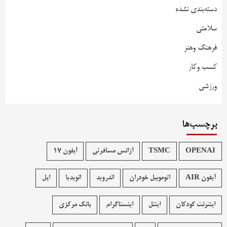
دسته‌بندی نشده
سلامتی
فرهنگ وهنر
کسب وکار
ورزشی
برچسب‌ها
OPENAI
TSMC
آژانس مسافرتی
آیفون 17
آیفون AIR
اتوموبیل خودران
اندروید
انویدیا
اپل
اینترنت کودکان
اینتل
اینستاگرام
بانک مرکزی