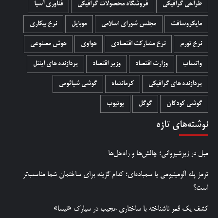
طراحی گرافیکی
فروشگاه محصولات گرافيکی
فناوری آسیا
مایکروسافت
مجلس شورای اسلامی
موبایل
نرخ بیکاری
نرخ تورم
نرخ مشارکت اقتصادی
هواوی
هوش مصنوعی
واتساپ
وزارت اقتصاد
وزیر اقتصاد
پردازنده های اینتل
پردازنده های گرافیکی
کرمانشاه
گوشی شیائومی
گوشی کودکان
گوگل
یوتیوب
نوشته‌های تازه
مبل در زیرشیروانی؛ چالش‌ها و راه‌حل‌ها
ترمز پله آلومینیومی یا سمباده‌ای؛ کدام گزینه برای ساختمان شما مناسب‌تر
است؟
کشف یک قمر ناشناخته با ساختاری عجیب در سیارک «نیسا»