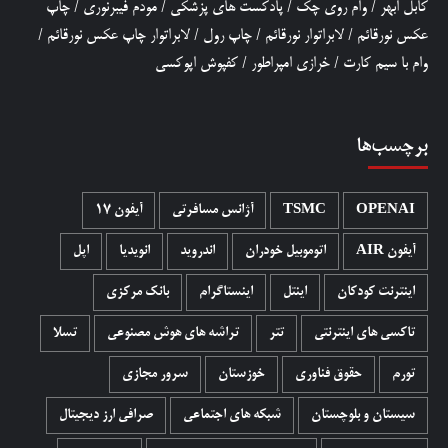
کابل ابهر
/
وام روی چک
/
پادکست های پزشکی
/
مودم فیبرنوری
/
چاپ
عکس نورقائم
/
لابراتوار نورقائم
/
چاپ رول
/
لابراتوار چاپ عکس نورقائم
/
وام با سیم کارت
/
خرازی امپراطور
/
کفپوش اپوکسی
برچسب‌ها
OPENAI
TSMC
آژانس مسافرتی
آیفون 17
آیفون AIR
اتوموبیل خودران
اندروید
انویدیا
اپل
اینترنت کودکان
اینتل
اینستاگرام
بانک مرکزی
تاکسی های اینترنتی
تتر
تراشه های هوش مصنوعی
تسلا
تورم
حقوق فناوری
خوزستان
سرور مجازی
سیستان و بلوچستان
شبکه های اجتماعی
صرافی ارز دیجیتال