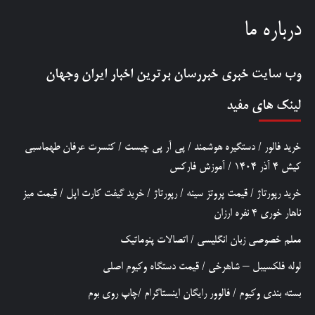
درباره ما
وب سایت خبری
خبررسان
برترین اخبار ایران وجهان
لینک های مفید
خرید فالور
/
دستگیره هوشمند
/
پی آر پی چیست
/
کنسرت عرفان طهماسبی
کیش 4 آذر 1404
/
آموزش فارکس
خرید رپورتاژ
/
قیمت پروتز سینه
/
رپورتاژ
/
خرید گیفت کارت اپل
/
قیمت میز
ناهار خوری 4 نفره ارزان
معلم خصوصی زبان انگلیسی
/
اتصالات پنوماتیک
لوله فلکسیبل – شاهرخی
/
قیمت دستگاه وکیوم اصلی
بسته بندی وکیوم
/
فالوور رایگان اینستاگرام
/
چاپ روی بوم