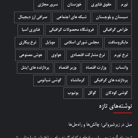
تورم
حقوق فناوری
خوزستان
سرور مجازی
سیستان و بلوچستان
شبکه های اجتماعی
صرافی ارز دیجیتال
طراحی گرافیکی
فروشگاه محصولات گرافيکی
فناوری آسیا
مایکروسافت
مجلس شورای اسلامی
موبایل
نرخ بیکاری
نرخ تورم
نرخ مشارکت اقتصادی
هواوی
هوش مصنوعی
واتساپ
وزارت اقتصاد
وزیر اقتصاد
پردازنده های اینتل
پردازنده های گرافیکی
کرمانشاه
گوشی شیائومی
گوشی کودکان
گوگل
یوتیوب
نوشته‌های تازه
مبل در زیرشیروانی؛ چالش‌ها و راه‌حل‌ها
ترمز پله آلومینیومی یا سمباده‌ای؛ کدام گزینه برای ساختمان شما مناسب‌تر