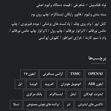
لوله فلکسیبل – شاهرخی
/
قیمت دستگاه وکیوم اصلی
بسته بندی وکیوم
/
فالوور رایگان اینستاگرام
/
چاپ روی بوم
کابل ابهر
/
وام روی چک
/
پادکست های پزشکی
/
مودم فیبرنوری
/
چاپ
عکس نورقائم
/
لابراتوار نورقائم
/
چاپ رول
/
لابراتوار چاپ عکس نورقائم
/
وام با سیم کارت
/
خرازی امپراطور
/
کفپوش اپوکسی
برچسب‌ها
OPENAI
TSMC
آژانس مسافرتی
آیفون 17
آیفون AIR
اتوموبیل خودران
اندروید
انویدیا
اپل
اینترنت کودکان
اینتل
اینستاگرام
بانک مرکزی
تاکسی های اینترنتی
تتر
تراشه های هوش مصنوعی
تسلا