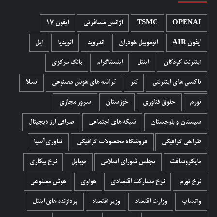
OPENAI
TSMC
آژانس مسافرتی
آیفون 17
آیفون AIR
اتوموبیل خودران
اندروید
انویدیا
اپل
اینترنت کودکان
اینتل
اینستاگرام
بانک مرکزی
تاکسی های اینترنتی
تتر
تراشه های هوش مصنوعی
تسلا
تورم
حقوق فناوری
خوزستان
سرور مجازی
سیستان و بلوچستان
شبکه های اجتماعی
صرافی ارز دیجیتال
طراحی گرافیکی
فروشگاه محصولات گرافيکی
فناوری آسیا
مایکروسافت
مجلس شورای اسلامی
موبایل
نرخ بیکاری
نرخ تورم
نرخ مشارکت اقتصادی
هواوی
هوش مصنوعی
واتساپ
وزارت اقتصاد
وزیر اقتصاد
پردازنده های اینتل