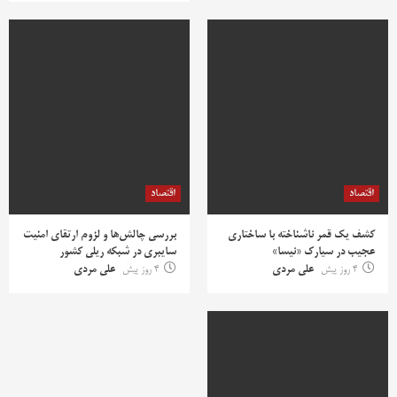
اقتصاد
اقتصاد
کشف یک قمر ناشناخته با ساختاری
بررسی چالش‌ها و لزوم ارتقای امنیت
عجیب در سیارک «نیسا»
سایبری در شبکه ریلی کشور
4 روز پیش
علی مردی
4 روز پیش
علی مردی