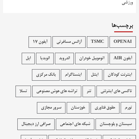
ورزشی
برچسب‌ها
OPENAI
TSMC
آژانس مسافرتی
آیفون 17
آیفون AIR
اتوموبیل خودران
اندروید
انویدیا
اپل
اینترنت کودکان
اینتل
اینستاگرام
بانک مرکزی
تاکسی های اینترنتی
تتر
تراشه های هوش مصنوعی
تسلا
تورم
حقوق فناوری
خوزستان
سرور مجازی
سیستان و بلوچستان
شبکه های اجتماعی
صرافی ارز دیجیتال