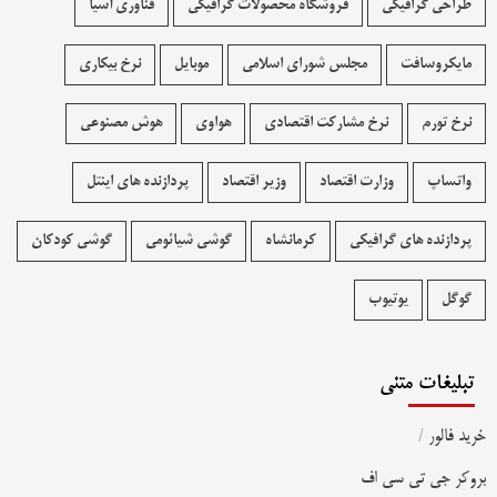
طراحی گرافیکی
فروشگاه محصولات گرافيکی
فناوری آسیا
مایکروسافت
مجلس شورای اسلامی
موبایل
نرخ بیکاری
نرخ تورم
نرخ مشارکت اقتصادی
هواوی
هوش مصنوعی
واتساپ
وزارت اقتصاد
وزیر اقتصاد
پردازنده های اینتل
پردازنده های گرافیکی
کرمانشاه
گوشی شیائومی
گوشی کودکان
گوگل
یوتیوب
تبلیغات متنی
خرید فالور
/
بروکر جی تی سی اف