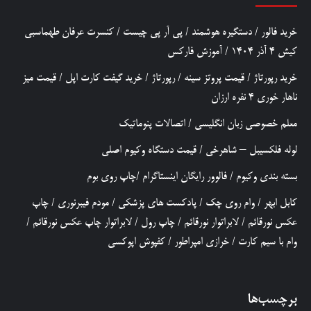
خرید فالور
/
دستگیره هوشمند
/
پی آر پی چیست
/
کنسرت عرفان طهماسبی
کیش 4 آذر 1404
/
آموزش فارکس
خرید رپورتاژ
/
قیمت پروتز سینه
/
رپورتاژ
/
خرید گیفت کارت اپل
/
قیمت میز
ناهار خوری 4 نفره ارزان
معلم خصوصی زبان انگلیسی
/
اتصالات پنوماتیک
لوله فلکسیبل – شاهرخی
/
قیمت دستگاه وکیوم اصلی
بسته بندی وکیوم
/
فالوور رایگان اینستاگرام
/
چاپ روی بوم
کابل ابهر
/
وام روی چک
/
پادکست های پزشکی
/
مودم فیبرنوری
/
چاپ
عکس نورقائم
/
لابراتوار نورقائم
/
چاپ رول
/
لابراتوار چاپ عکس نورقائم
/
وام با سیم کارت
/
خرازی امپراطور
/
کفپوش اپوکسی
برچسب‌ها