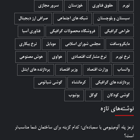
تورم
حقوق فناوری
خوزستان
سرور مجازی
سیستان و بلوچستان
شبکه های اجتماعی
صرافی ارز دیجیتال
طراحی گرافیکی
فروشگاه محصولات گرافيکی
فناوری آسیا
مایکروسافت
مجلس شورای اسلامی
موبایل
نرخ بیکاری
نرخ تورم
نرخ مشارکت اقتصادی
هواوی
هوش مصنوعی
واتساپ
وزارت اقتصاد
وزیر اقتصاد
پردازنده های اینتل
پردازنده های گرافیکی
کرمانشاه
گوشی شیائومی
گوشی کودکان
گوگل
یوتیوب
نوشته‌های تازه
ترمز پله آلومینیومی یا سمباده‌ای؛ کدام گزینه برای ساختمان شما مناسب‌تر
است؟