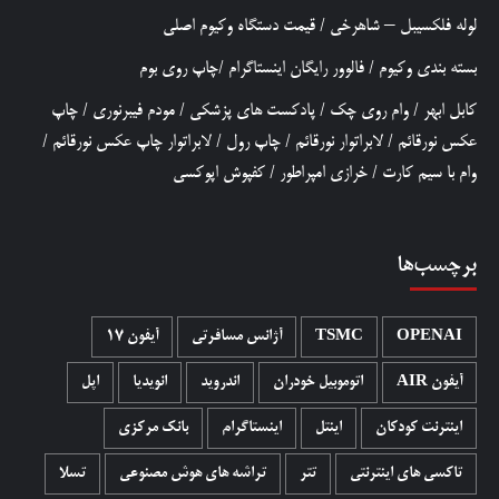
لوله فلکسیبل – شاهرخی
/
قیمت دستگاه وکیوم اصلی
بسته بندی وکیوم
/
فالوور رایگان اینستاگرام
/
چاپ روی بوم
کابل ابهر
/
وام روی چک
/
پادکست های پزشکی
/
مودم فیبرنوری
/
چاپ
عکس نورقائم
/
لابراتوار نورقائم
/
چاپ رول
/
لابراتوار چاپ عکس نورقائم
/
وام با سیم کارت
/
خرازی امپراطور
/
کفپوش اپوکسی
برچسب‌ها
OPENAI
TSMC
آژانس مسافرتی
آیفون 17
آیفون AIR
اتوموبیل خودران
اندروید
انویدیا
اپل
اینترنت کودکان
اینتل
اینستاگرام
بانک مرکزی
تاکسی های اینترنتی
تتر
تراشه های هوش مصنوعی
تسلا