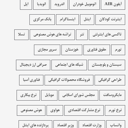
آیفون AIR
اتوموبیل خودران
اندروید
انویدیا
اپل
اینترنت کودکان
اینتل
اینستاگرام
بانک مرکزی
تاکسی های اینترنتی
تتر
تراشه های هوش مصنوعی
تسلا
تورم
حقوق فناوری
خوزستان
سرور مجازی
سیستان و بلوچستان
شبکه های اجتماعی
صرافی ارز دیجیتال
طراحی گرافیکی
فروشگاه محصولات گرافيکی
فناوری آسیا
مایکروسافت
مجلس شورای اسلامی
موبایل
نرخ بیکاری
نرخ تورم
نرخ مشارکت اقتصادی
هواوی
هوش مصنوعی
واتساپ
وزارت اقتصاد
وزیر اقتصاد
پردازنده های اینتل