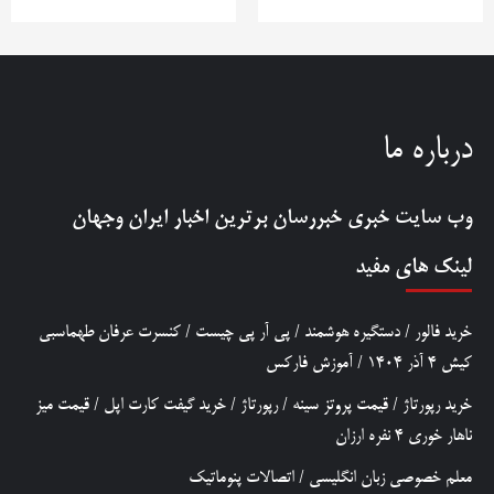
درباره ما
وب سایت خبری
خبررسان
برترین اخبار ایران وجهان
لینک های مفید
خرید فالور
/
دستگیره هوشمند
/
پی آر پی چیست
/
کنسرت عرفان طهماسبی
کیش 4 آذر 1404
/
آموزش فارکس
خرید رپورتاژ
/
قیمت پروتز سینه
/
رپورتاژ
/
خرید گیفت کارت اپل
/
قیمت میز
ناهار خوری 4 نفره ارزان
معلم خصوصی زبان انگلیسی
/
اتصالات پنوماتیک