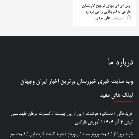
اوپن ای آی بهای ترجیح کارمندان
خارجی به آمریکایی را می پردازد
3 روز پیش
علی مردی
درباره ما
وب سایت خبری
خبررسان
برترین اخبار ایران وجهان
لینک های مفید
خرید فالور
/
دستگیره هوشمند
/
پی آر پی چیست
/
کنسرت عرفان طهماسبی
کیش 4 آذر 1404
/
آموزش فارکس
خرید رپورتاژ
/
قیمت پروتز سینه
/
رپورتاژ
/
خرید گیفت کارت اپل
/
قیمت میز