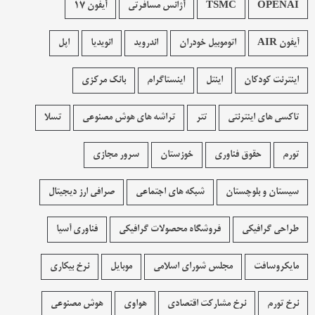
OPENAI
TSMC
آژانس مسافرتی
آیفون 17
آیفون AIR
اتوموبیل خودران
اندروید
انویدیا
اپل
اینترنت کودکان
اینتل
اینستاگرام
بانک مرکزی
تاکسی های اینترنتی
تتر
تراشه های هوش مصنوعی
تسلا
تورم
حقوق فناوری
خوزستان
سرور مجازی
سیستان و بلوچستان
شبکه های اجتماعی
صرافی ارز دیجیتال
طراحی گرافیکی
فروشگاه محصولات گرافيکی
فناوری آسیا
مایکروسافت
مجلس شورای اسلامی
موبایل
نرخ بیکاری
نرخ تورم
نرخ مشارکت اقتصادی
هواوی
هوش مصنوعی