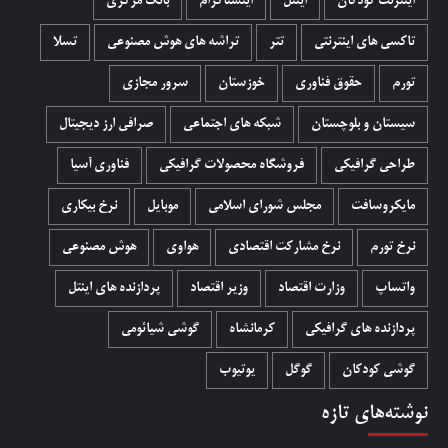
اینترنت کودکان
اینتل
اینستاگرام
بانک مرکزی
تاکسی های اینترنتی
تتر
تراشه های هوش مصنوعی
تسلا
تورم
حقوق فناوری
خوزستان
سرور مجازی
سیستان و بلوچستان
شبکه های اجتماعی
صرافی ارز دیجیتال
طراحی گرافیکی
فروشگاه محصولات گرافيکی
فناوری آسیا
مایکروسافت
مجلس شورای اسلامی
موبایل
نرخ بیکاری
نرخ تورم
نرخ مشارکت اقتصادی
هواوی
هوش مصنوعی
واتساپ
وزارت اقتصاد
وزیر اقتصاد
پردازنده های اینتل
پردازنده های گرافیکی
کرمانشاه
گوشی شیائومی
گوشی کودکان
گوگل
یوتیوب
نوشته‌های تازه