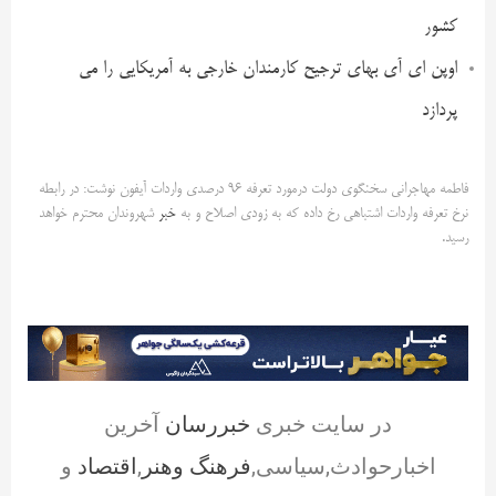
کشور
اوپن ای آی بهای ترجیح کارمندان خارجی به آمریکایی را می
پردازد
فاطمه مهاجرانی سخنگوی دولت درمورد تعرفه ۹۶ درصدی واردات آیفون نوشت: در رابطه
نرخ تعرفه واردات اشتباهی رخ داده که به زودی اصلاح و به
خبر
شهروندان محترم خواهد
رسید.
در سایت خبری
خبررسان
آخرین
اخبارحوادث,سیاسی,
فرهنگ وهنر
,
اقتصاد
و