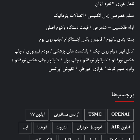
ناهار خوری 4 نفره ارزان
معلم خصوصی زبان انگلیسی
/
اتصالات پنوماتیک
لوله فلکسیبل – شاهرخی
/
قیمت دستگاه وکیوم اصلی
بسته بندی وکیوم
/
فالوور رایگان اینستاگرام
/
چاپ روی بوم
کابل ابهر
/
وام روی چک
/
پادکست های پزشکی
/
مودم فیبرنوری
/
چاپ
عکس نورقائم
/
لابراتوار نورقائم
/
چاپ رول
/
لابراتوار چاپ عکس نورقائم
/
وام با سیم کارت
/
خرازی امپراطور
/
کفپوش اپوکسی
برچسب‌ها
OPENAI
TSMC
آژانس مسافرتی
آیفون 17
آیفون AIR
اتوموبیل خودران
اندروید
انویدیا
اپل