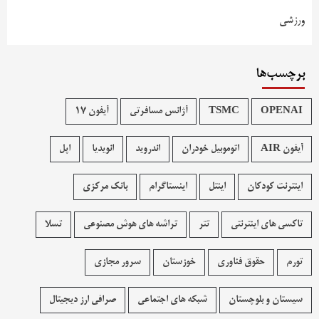
ورزشی
برچسب‌ها
OPENAI
TSMC
آژانس مسافرتی
آیفون 17
آیفون AIR
اتوموبیل خودران
اندروید
انویدیا
اپل
اینترنت کودکان
اینتل
اینستاگرام
بانک مرکزی
تاکسی های اینترنتی
تتر
تراشه های هوش مصنوعی
تسلا
تورم
حقوق فناوری
خوزستان
سرور مجازی
سیستان و بلوچستان
شبکه های اجتماعی
صرافی ارز دیجیتال