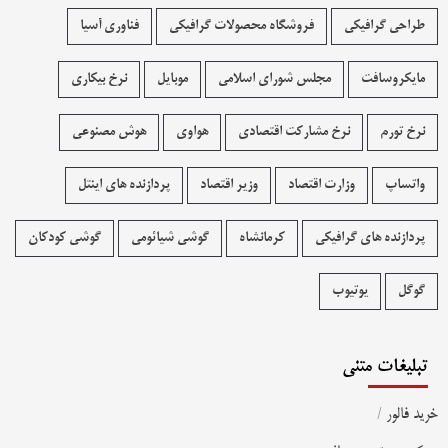
طراحی گرافیکی
فروشگاه محصولات گرافيکی
فناوری آسیا
مایکروسافت
مجلس شورای اسلامی
موبایل
نرخ بیکاری
نرخ تورم
نرخ مشارکت اقتصادی
هواوی
هوش مصنوعی
واتساپ
وزارت اقتصاد
وزیر اقتصاد
پردازنده های اینتل
پردازنده های گرافیکی
کرمانشاه
گوشی شیائومی
گوشی کودکان
گوگل
یوتیوب
تبلیغات متنی
خرید فالور
/