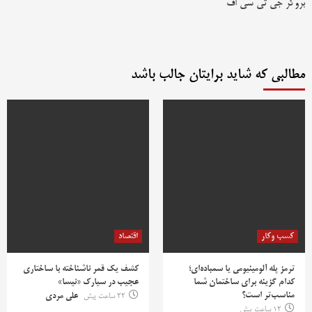
بروکر جی تی سی اف
مطالبی که شاید برایتان جالب باشد
کسب وکار
اقتصاد
ترمز پله آلومینیومی یا سمباده‌ای؛
کشف یک قمر ناشناخته با ساختاری
کدام گزینه برای ساختمان شما
عجیب در سیارک «نیسا»
مناسب‌تر است؟
22 ساعت پیش
علی مردی
12 ساعت پیش