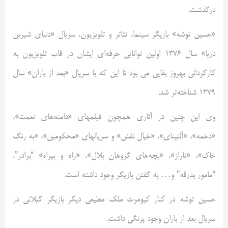
درگذشت.
«حسین توشه» بازیگر سینما، تئاتر و تلویزیون، سریال «دنیای شیرین
دریا» سال 1376 اولین توانایی حرفه‌ای ایشان در قاب تلویزیون به
کارگردانی بهروز بقایی می بود تا این که با سریال «بعد از باران» سال
1379 شناخته‌تر شد.
وی این چنین در آثاری همچون فیلمهای «دامنه‌های نعمت»،
«دخمه»، «آلتینای»، «خیال نقش» و سریالهای «محکومین»، «به رنگ
خاک»، «تاراز»، «بچه‌های گروهان بلال»، «راه و بیراه» “برادر”،
“مامور بدرقه” و… به گفتن بازیگر وجود داشته است.
حسین توشه در کنار کیومرث ملک مطیعی دیگر بازیگر گیلانی در
سریال بعد از باران وجود پرنگی داشت.