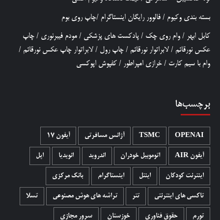
بسته بندی وکیوم
/
فالوور رایگان اینستاگرام
/
چاپ روی بوم
کابل ابهر
/
وام روی چک
/
پادکست های پزشکی
/
مودم فیبرنوری
/
چاپ
عکس نورقائم
/
لابراتوار نورقائم
/
چاپ رول
/
لابراتوار چاپ عکس نورقائم
/
وام با سیم کارت
/
خرازی امپراطور
/
کفپوش اپوکسی
برچسب‌ها
OPENAI
TSMC
آژانس مسافرتی
آیفون 17
آیفون AIR
اتوموبیل خودران
اندروید
انویدیا
اپل
اینترنت کودکان
اینتل
اینستاگرام
بانک مرکزی
تاکسی های اینترنتی
تتر
تراشه های هوش مصنوعی
تسلا
تورم
حقوق فناوری
خوزستان
سرور مجازی