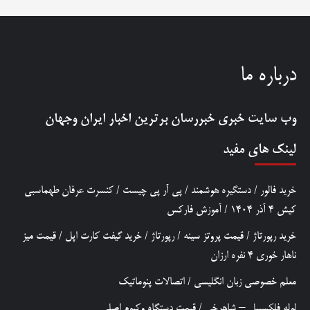
درباره ما
وب سایت خبری
خبررسان
برترین اخبار ایران وجهان
لینک های مفید
خرید فالور
/
دستگیره هوشمند
/
پی آر پی چیست
/
کنسرت عرفان طهماسبی
کیش 4 آذر 1404
/
آموزش فارکس
خرید رپورتاژ
/
قیمت پروتز سینه
/
رپورتاژ
/
خرید گیفت کارت اپل
/
قیمت میز
ناهار خوری 4 نفره ارزان
معلم خصوصی زبان انگلیسی
/
اتصالات پنوماتیک
لوله فلکسیبل – شاهرخی
/
قیمت دستگاه وکیوم اصلی