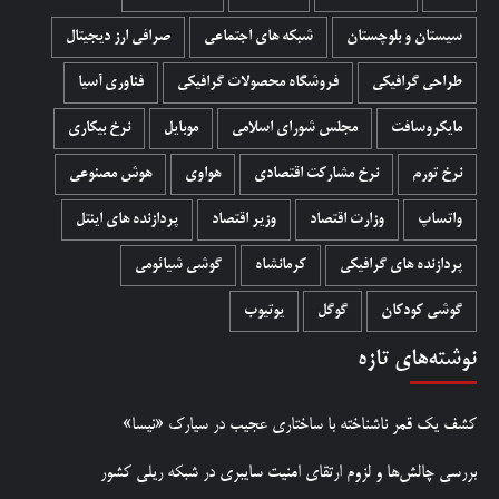
سیستان و بلوچستان
شبکه های اجتماعی
صرافی ارز دیجیتال
طراحی گرافیکی
فروشگاه محصولات گرافيکی
فناوری آسیا
مایکروسافت
مجلس شورای اسلامی
موبایل
نرخ بیکاری
نرخ تورم
نرخ مشارکت اقتصادی
هواوی
هوش مصنوعی
واتساپ
وزارت اقتصاد
وزیر اقتصاد
پردازنده های اینتل
پردازنده های گرافیکی
کرمانشاه
گوشی شیائومی
گوشی کودکان
گوگل
یوتیوب
نوشته‌های تازه
کشف یک قمر ناشناخته با ساختاری عجیب در سیارک «نیسا»
بررسی چالش‌ها و لزوم ارتقای امنیت سایبری در شبکه ریلی کشور