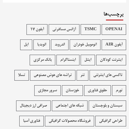
برچسب‌ها
OPENAI
TSMC
آژانس مسافرتی
آیفون 17
آیفون AIR
اتوموبیل خودران
اندروید
انویدیا
اپل
اینترنت کودکان
اینتل
اینستاگرام
بانک مرکزی
تاکسی های اینترنتی
تتر
تراشه های هوش مصنوعی
تسلا
تورم
حقوق فناوری
خوزستان
سرور مجازی
سیستان و بلوچستان
شبکه های اجتماعی
صرافی ارز دیجیتال
طراحی گرافیکی
فروشگاه محصولات گرافيکی
فناوری آسیا