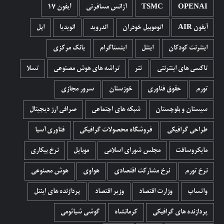
OPENAI
TSMC
آژانس مسافرتی
آیفون 17
آیفون AIR
اتوموبیل خودران
اندروید
انویدیا
اپل
اینترنت کودکان
اینتل
اینستاگرام
بانک مرکزی
تاکسی های اینترنتی
تتر
تراشه های هوش مصنوعی
تسلا
تورم
حقوق فناوری
خوزستان
سرور مجازی
سیستان و بلوچستان
شبکه های اجتماعی
صرافی ارز دیجیتال
طراحی گرافیکی
فروشگاه محصولات گرافيکی
فناوری آسیا
مایکروسافت
مجلس شورای اسلامی
موبایل
نرخ بیکاری
نرخ تورم
نرخ مشارکت اقتصادی
هواوی
هوش مصنوعی
واتساپ
وزارت اقتصاد
وزیر اقتصاد
پردازنده های اینتل
پردازنده های گرافیکی
کرمانشاه
گوشی شیائومی