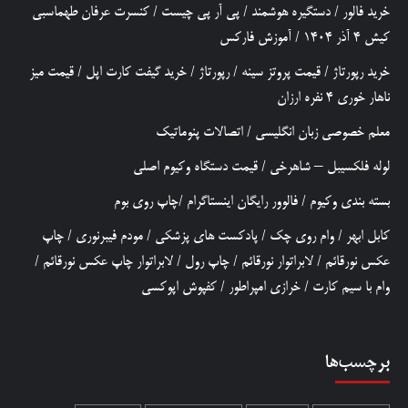
خرید فالور
/
دستگیره هوشمند
/
پی آر پی چیست
/
کنسرت عرفان طهماسبی
کیش 4 آذر 1404
/
آموزش فارکس
خرید رپورتاژ
/
قیمت پروتز سینه
/
رپورتاژ
/
خرید گیفت کارت اپل
/
قیمت میز
ناهار خوری 4 نفره ارزان
معلم خصوصی زبان انگلیسی
/
اتصالات پنوماتیک
لوله فلکسیبل – شاهرخی
/
قیمت دستگاه وکیوم اصلی
بسته بندی وکیوم
/
فالوور رایگان اینستاگرام
/
چاپ روی بوم
کابل ابهر
/
وام روی چک
/
پادکست های پزشکی
/
مودم فیبرنوری
/
چاپ
عکس نورقائم
/
لابراتوار نورقائم
/
چاپ رول
/
لابراتوار چاپ عکس نورقائم
/
وام با سیم کارت
/
خرازی امپراطور
/
کفپوش اپوکسی
برچسب‌ها