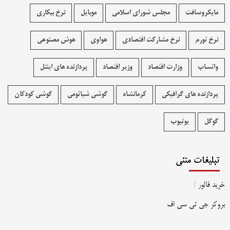
مایکروسافت
مجلس شورای اسلامی
موبایل
نرخ بیکاری
نرخ تورم
نرخ مشارکت اقتصادی
هواوی
هوش مصنوعی
واتساپ
وزارت اقتصاد
وزیر اقتصاد
پردازنده های اینتل
پردازنده های گرافیکی
کرمانشاه
گوشی شیائومی
گوشی کودکان
گوگل
یوتیوب
تبلیغات متنی
خرید فالور
/
بروکر جی تی سی اف