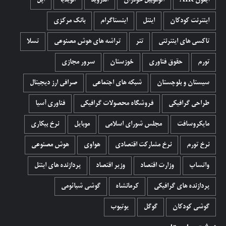
آیفون AIR
اتوموبیل خودران
اندروید
انویدیا
اپل
اینترنت کودکان
اینتل
اینستاگرام
بانک مرکزی
تاکسی های اینترنتی
تتر
تراشه های هوش مصنوعی
تسلا
تورم
حقوق فناوری
خوزستان
سرور مجازی
سیستان و بلوچستان
شبکه های اجتماعی
صرافی ارز دیجیتال
طراحی گرافیکی
فروشگاه محصولات گرافيکی
فناوری آسیا
مایکروسافت
مجلس شورای اسلامی
موبایل
نرخ بیکاری
نرخ تورم
نرخ مشارکت اقتصادی
هواوی
هوش مصنوعی
واتساپ
وزارت اقتصاد
وزیر اقتصاد
پردازنده های اینتل
پردازنده های گرافیکی
کرمانشاه
گوشی شیائومی
گوشی کودکان
گوگل
یوتیوب