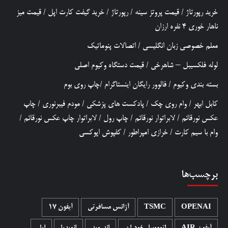
خرید رپورتاژ
/
قیمت پروتز سینه
/
رپورتاژ
/
خرید گیفت کارت اپل
/
قیمت میز
ناهار خوری 4 نفره ارزان
معلم خصوصی زبان انگلیسی
/
اتصالات پنوماتیک
لوله فلکسیبل – شاهرخی
/
قیمت دستگاه وکیوم اصلی
بسته بندی وکیوم
/
فالوور رایگان اینستاگرام
/
چاپ روی بوم
کابل ابهر
/
وام روی چک
/
پادکست های پزشکی
/
مودم فیبرنوری
/
چاپ
عکس نورقائم
/
لابراتوار نورقائم
/
چاپ رول
/
لابراتوار چاپ عکس نورقائم
/
وام با سیم کارت
/
خرازی امپراطور
/
کفپوش اپوکسی
برچسب‌ها
OPENAI
TSMC
آژانس مسافرتی
آیفون 17