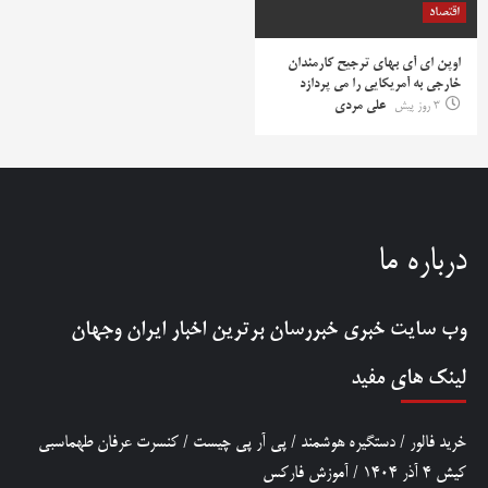
اقتصاد
اوپن ای آی بهای ترجیح کارمندان
خارجی به آمریکایی را می پردازد
3 روز پیش
علی مردی
درباره ما
وب سایت خبری
خبررسان
برترین اخبار ایران وجهان
لینک های مفید
خرید فالور
/
دستگیره هوشمند
/
پی آر پی چیست
/
کنسرت عرفان طهماسبی
کیش 4 آذر 1404
/
آموزش فارکس