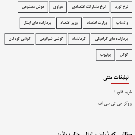
نرخ تورم
نرخ مشارکت اقتصادی
هواوی
هوش مصنوعی
واتساپ
وزارت اقتصاد
وزیر اقتصاد
پردازنده های اینتل
پردازنده های گرافیکی
کرمانشاه
گوشی شیائومی
گوشی کودکان
گوگل
یوتیوب
تبلیغات متنی
خرید فالور
/
بروکر جی تی سی اف
مطالبی که شاید برایتان جالب باشد