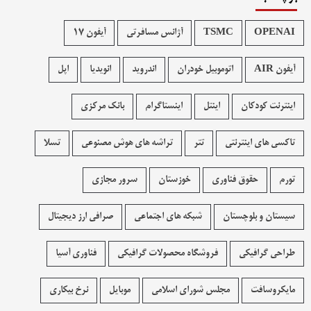
OPENAI
TSMC
آژانس مسافرتی
آیفون 17
آیفون AIR
اتوموبیل خودران
اندروید
انویدیا
اپل
اینترنت کودکان
اینتل
اینستاگرام
بانک مرکزی
تاکسی های اینترنتی
تتر
تراشه های هوش مصنوعی
تسلا
تورم
حقوق فناوری
خوزستان
سرور مجازی
سیستان و بلوچستان
شبکه های اجتماعی
صرافی ارز دیجیتال
طراحی گرافیکی
فروشگاه محصولات گرافيکی
فناوری آسیا
مایکروسافت
مجلس شورای اسلامی
موبایل
نرخ بیکاری