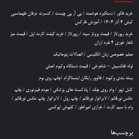
خرید فالور
/
دستگیره هوشمند
/
پی آر پی چیست
/
کنسرت عرفان طهماسبی
کیش 4 آذر 1404
/
آموزش فارکس
خرید رپورتاژ
/
قیمت پروتز سینه
/
رپورتاژ
/
خرید گیفت کارت اپل
/
قیمت میز
ناهار خوری 4 نفره ارزان
معلم خصوصی زبان انگلیسی
/
اتصالات پنوماتیک
لوله فلکسیبل – شاهرخی
/
قیمت دستگاه وکیوم اصلی
بسته بندی وکیوم
/
فالوور رایگان اینستاگرام
/
چاپ روی بوم
کابل ابهر
/
وام روی چک
/
پادکست های پزشکی
/
مودم فیبرنوری
/
چاپ
عکس نورقائم
/
لابراتوار نورقائم
/
چاپ رول
/
لابراتوار چاپ عکس نورقائم
/
وام با سیم کارت
/
خرازی امپراطور
/
کفپوش اپوکسی
برچسب‌ها