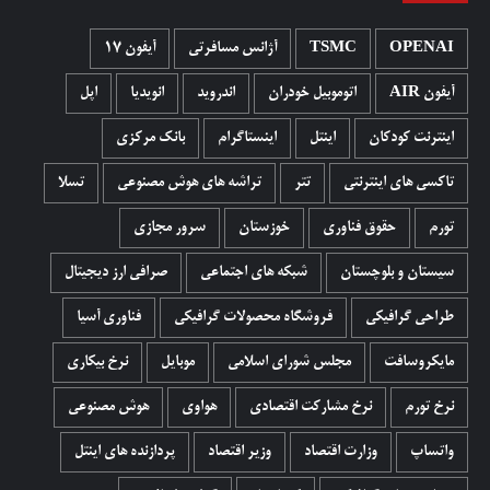
OPENAI
TSMC
آژانس مسافرتی
آیفون 17
آیفون AIR
اتوموبیل خودران
اندروید
انویدیا
اپل
اینترنت کودکان
اینتل
اینستاگرام
بانک مرکزی
تاکسی های اینترنتی
تتر
تراشه های هوش مصنوعی
تسلا
تورم
حقوق فناوری
خوزستان
سرور مجازی
سیستان و بلوچستان
شبکه های اجتماعی
صرافی ارز دیجیتال
طراحی گرافیکی
فروشگاه محصولات گرافيکی
فناوری آسیا
مایکروسافت
مجلس شورای اسلامی
موبایل
نرخ بیکاری
نرخ تورم
نرخ مشارکت اقتصادی
هواوی
هوش مصنوعی
واتساپ
وزارت اقتصاد
وزیر اقتصاد
پردازنده های اینتل