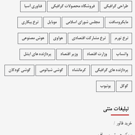
طراحی گرافیکی
فروشگاه محصولات گرافيکی
فناوری آسیا
مایکروسافت
مجلس شورای اسلامی
موبایل
نرخ بیکاری
نرخ تورم
نرخ مشارکت اقتصادی
هواوی
هوش مصنوعی
واتساپ
وزارت اقتصاد
وزیر اقتصاد
پردازنده های اینتل
پردازنده های گرافیکی
کرمانشاه
گوشی شیائومی
گوشی کودکان
گوگل
یوتیوب
تبلیغات متنی
خرید فالور
/
بروکر جی تی سی اف