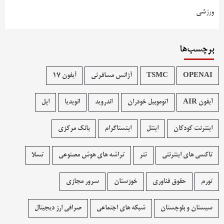
ورزشی
برچسب‌ها
OPENAI
TSMC
آژانس مسافرتی
آیفون 17
آیفون AIR
اتوموبیل خودران
اندروید
انویدیا
اپل
اینترنت کودکان
اینتل
اینستاگرام
بانک مرکزی
تاکسی های اینترنتی
تتر
تراشه های هوش مصنوعی
تسلا
تورم
حقوق فناوری
خوزستان
سرور مجازی
سیستان و بلوچستان
شبکه های اجتماعی
صرافی ارز دیجیتال