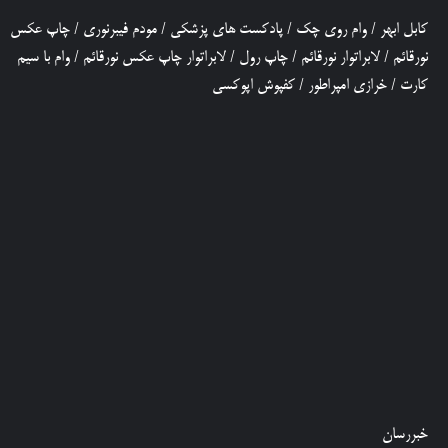
کابل ابهر
/
وام روی چک
/
پادکست های پزشکی
/
مودم فیبرنوری
/
چاپ عکس
نورقائم
/
لابراتوار نورقائم
/
چاپ رول
/
لابراتوار چاپ عکس نورقائم
/
وام با سیم
کارت
/
خرازی امپراطور
/
کفپوش اپوکسی
خبررسان