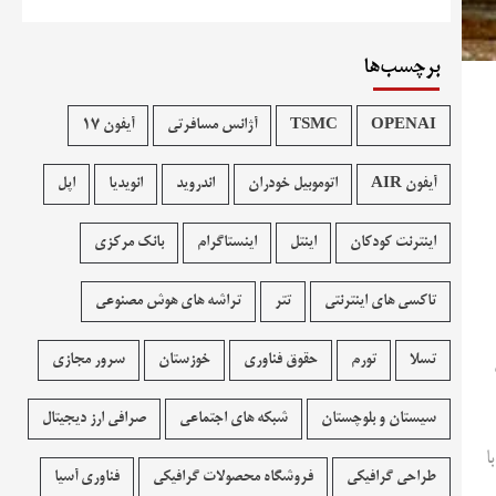
برچسب‌ها
OPENAI
TSMC
آژانس مسافرتی
آیفون 17
آیفون AIR
اتوموبیل خودران
اندروید
انویدیا
اپل
اینترنت کودکان
اینتل
اینستاگرام
بانک مرکزی
تاکسی های اینترنتی
تتر
تراشه های هوش مصنوعی
تسلا
تورم
حقوق فناوری
خوزستان
سرور مجازی
گین
سیستان و بلوچستان
شبکه های اجتماعی
صرافی ارز دیجیتال
با
طراحی گرافیکی
فروشگاه محصولات گرافيکی
فناوری آسیا