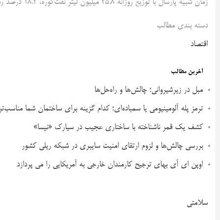
زمان شبیه پارسال با توزیع روزانه ۲۵.۸ میلیون لیتر نفت‌کوره، ۱۸.۲ درصد رشد داشته است.
دسته بندی مطالب
اقتصاد
آخرین مطالب
مبل در زیرشیروانی؛ چالش‌ها و راه‌حل‌ها
ترمز پله آلومینیومی یا سمباده‌ای؛ کدام گزینه برای ساختمان شما مناسب‌ت
کشف یک قمر ناشناخته با ساختاری عجیب در سیارک «نیسا»
بررسی چالش‌ها و لزوم ارتقای امنیت سایبری در شبکه ریلی کشور
اوپن ای آی بهای ترجیح کارمندان خارجی به آمریکایی را می پردازد
سلامتی