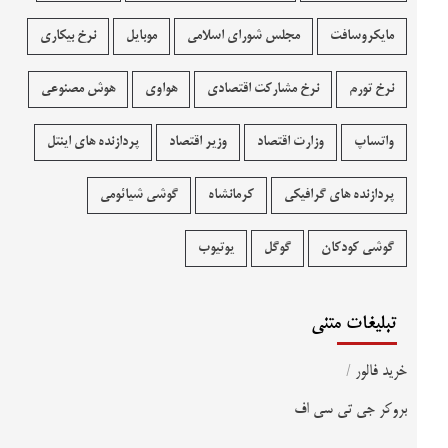
مایکروسافت
مجلس شورای اسلامی
موبایل
نرخ بیکاری
نرخ تورم
نرخ مشارکت اقتصادی
هواوی
هوش مصنوعی
واتساپ
وزارت اقتصاد
وزیر اقتصاد
پردازنده های اینتل
پردازنده های گرافیکی
کرمانشاه
گوشی شیائومی
گوشی کودکان
گوگل
یوتیوب
تبلیغات متنی
خرید فالور
/
بروکر جی تی سی اف