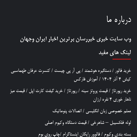
درباره ما
وب سایت خبری
خبررسان
برترین اخبار ایران وجهان
لینک های مفید
خرید فالور
/
دستگیره هوشمند
/
پی آر پی چیست
/
کنسرت عرفان طهماسبی
کیش 4 آذر 1404
/
آموزش فارکس
خرید رپورتاژ
/
قیمت پروتز سینه
/
رپورتاژ
/
خرید گیفت کارت اپل
/
قیمت میز
ناهار خوری 4 نفره ارزان
معلم خصوصی زبان انگلیسی
/
اتصالات پنوماتیک
لوله فلکسیبل – شاهرخی
/
قیمت دستگاه وکیوم اصلی
بسته بندی وکیوم
/
فالوور رایگان اینستاگرام
/
چاپ روی بوم