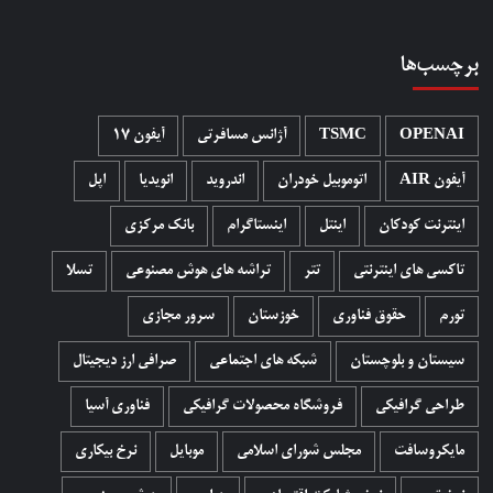
برچسب‌ها
OPENAI
TSMC
آژانس مسافرتی
آیفون 17
آیفون AIR
اتوموبیل خودران
اندروید
انویدیا
اپل
اینترنت کودکان
اینتل
اینستاگرام
بانک مرکزی
تاکسی های اینترنتی
تتر
تراشه های هوش مصنوعی
تسلا
تورم
حقوق فناوری
خوزستان
سرور مجازی
سیستان و بلوچستان
شبکه های اجتماعی
صرافی ارز دیجیتال
طراحی گرافیکی
فروشگاه محصولات گرافيکی
فناوری آسیا
مایکروسافت
مجلس شورای اسلامی
موبایل
نرخ بیکاری