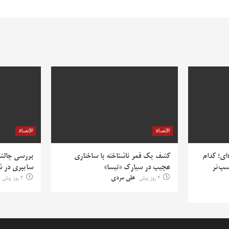
اقتصاد
اقتصاد
‌ای؛ کدام
کشف یک قمر ناشناخته با ساختاری
بررسی چالش‌
سب‌تر
عجیب در سیارک «نیسا»
سایبری در ش
2 روز پیش
علی مردی
2 روز پیش