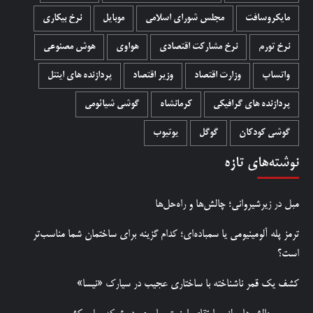
مایکروسافت
مجلس شورای اسلامی
موبایل
نرخ بیکاری
نرخ تورم
نرخ مشارکت اقتصادی
هواوی
هوش مصنوعی
واتساپ
وزارت اقتصاد
وزیر اقتصاد
پردازنده های اینتل
پردازنده های گرافیکی
کرمانشاه
گوشی شیائومی
گوشی کودکان
گوگل
یوتیوب
نوشته‌های تازه
مبل در زیرشیروانی؛ چالش‌ها و راه‌حل‌ها
ترمز پله آلومینیومی یا سمباده‌ای؛ کدام گزینه برای ساختمان شما مناسب‌تر
است؟
کشف یک قمر ناشناخته با ساختاری عجیب در سیارک «نیسا»