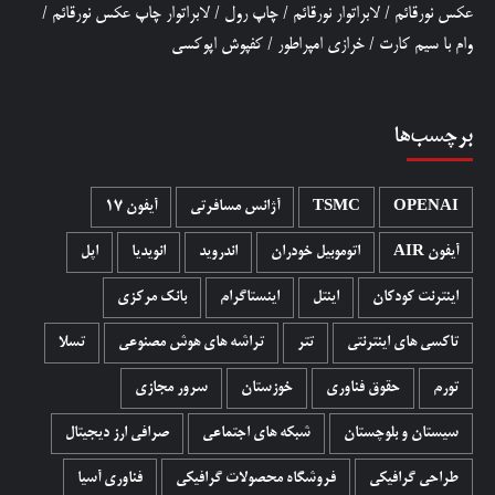
عکس نورقائم
/
لابراتوار نورقائم
/
چاپ رول
/
لابراتوار چاپ عکس نورقائم
/
وام با سیم کارت
/
خرازی امپراطور
/
کفپوش اپوکسی
برچسب‌ها
OPENAI
TSMC
آژانس مسافرتی
آیفون 17
آیفون AIR
اتوموبیل خودران
اندروید
انویدیا
اپل
اینترنت کودکان
اینتل
اینستاگرام
بانک مرکزی
تاکسی های اینترنتی
تتر
تراشه های هوش مصنوعی
تسلا
تورم
حقوق فناوری
خوزستان
سرور مجازی
سیستان و بلوچستان
شبکه های اجتماعی
صرافی ارز دیجیتال
طراحی گرافیکی
فروشگاه محصولات گرافيکی
فناوری آسیا