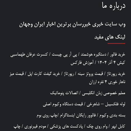
درباره ما
وب سایت خبری
خبررسان
برترین اخبار ایران وجهان
لینک های مفید
خرید فالور
/
دستگیره هوشمند
/
پی آر پی چیست
/
کنسرت عرفان طهماسبی
کیش 4 آذر 1404
/
آموزش فارکس
خرید رپورتاژ
/
قیمت پروتز سینه
/
رپورتاژ
/
خرید گیفت کارت اپل
/
قیمت میز
ناهار خوری 4 نفره ارزان
معلم خصوصی زبان انگلیسی
/
اتصالات پنوماتیک
لوله فلکسیبل – شاهرخی
/
قیمت دستگاه وکیوم اصلی
بسته بندی وکیوم
/
فالوور رایگان اینستاگرام
/
چاپ روی بوم
کابل ابهر
/
وام روی چک
/
پادکست های پزشکی
/
مودم فیبرنوری
/
چاپ