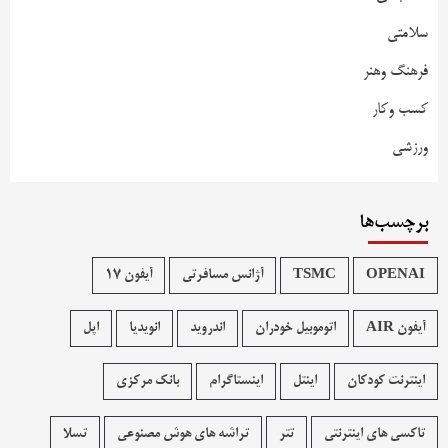
سلامتی
فرهنگ وهنر
کسب وکار
ورزشی
برچسب‌ها
OPENAI
TSMC
آژانس مسافرتی
آیفون 17
آیفون AIR
اتوموبیل خودران
اندروید
انویدیا
اپل
اینترنت کودکان
اینتل
اینستاگرام
بانک مرکزی
تاکسی های اینترنتی
تتر
تراشه های هوش مصنوعی
تسلا