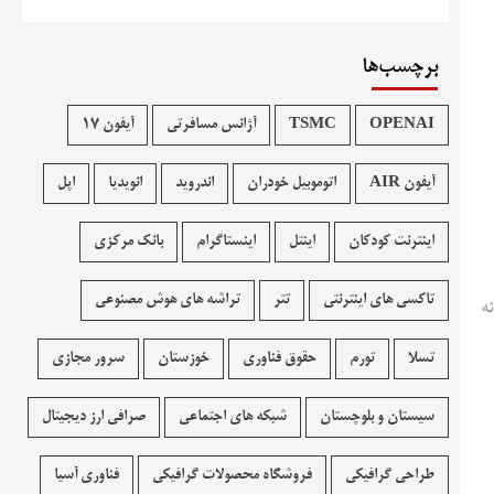
برچسب‌ها
OPENAI
TSMC
آژانس مسافرتی
آیفون 17
آیفون AIR
اتوموبیل خودران
اندروید
انویدیا
اپل
اینترنت کودکان
اینتل
اینستاگرام
بانک مرکزی
تاکسی های اینترنتی
تتر
تراشه های هوش مصنوعی
ئه
تسلا
تورم
حقوق فناوری
خوزستان
سرور مجازی
سیستان و بلوچستان
شبکه های اجتماعی
صرافی ارز دیجیتال
طراحی گرافیکی
فروشگاه محصولات گرافيکی
فناوری آسیا