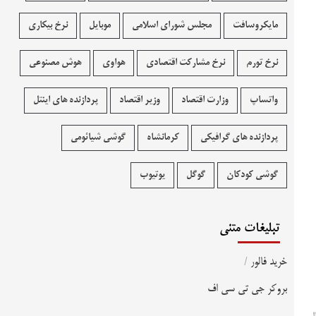
مایکروسافت
مجلس شورای اسلامی
موبایل
نرخ بیکاری
نرخ تورم
نرخ مشارکت اقتصادی
هواوی
هوش مصنوعی
واتساپ
وزارت اقتصاد
وزیر اقتصاد
پردازنده های اینتل
پردازنده های گرافیکی
کرمانشاه
گوشی شیائومی
گوشی کودکان
گوگل
یوتیوب
تبلیغات متنی
خرید فالور
/
بروکر جی تی سی اف