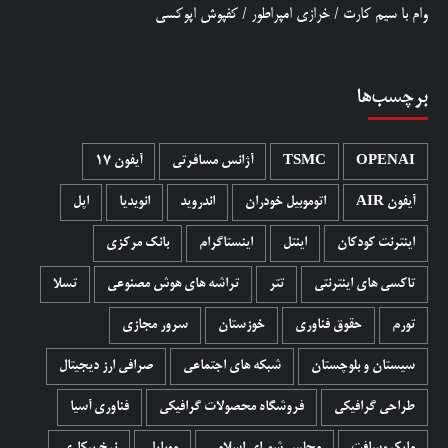
وام با سیم کارت
/
خرازی امپراطور
/
کفپوش اپوکسی
برچسب‌ها
OPENAI
TSMC
آژانس مسافرتی
آیفون 17
آیفون AIR
اتوموبیل خودران
اندروید
انویدیا
اپل
اینترنت کودکان
اینتل
اینستاگرام
بانک مرکزی
تاکسی های اینترنتی
تتر
تراشه های هوش مصنوعی
تسلا
تورم
حقوق فناوری
خوزستان
سرور مجازی
سیستان و بلوچستان
شبکه های اجتماعی
صرافی ارز دیجیتال
طراحی گرافیکی
فروشگاه محصولات گرافيکی
فناوری آسیا