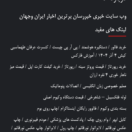
وب سایت خبری
خبررسان
برترین اخبار ایران وجهان
لینک های مفید
خرید فالور
/
دستگیره هوشمند
/
پی آر پی چیست
/
کنسرت عرفان طهماسبی
کیش 4 آذر 1404
/
آموزش فارکس
خرید رپورتاژ
/
قیمت پروتز سینه
/
رپورتاژ
/
خرید گیفت کارت اپل
/
قیمت میز
ناهار خوری 4 نفره ارزان
معلم خصوصی زبان انگلیسی
/
اتصالات پنوماتیک
لوله فلکسیبل – شاهرخی
/
قیمت دستگاه وکیوم اصلی
بسته بندی وکیوم
/
فالوور رایگان اینستاگرام
/
چاپ روی بوم
کابل ابهر
/
وام روی چک
/
پادکست های پزشکی
/
مودم فیبرنوری
/
چاپ
عکس نورقائم
/
لابراتوار نورقائم
/
چاپ رول
/
لابراتوار چاپ عکس نورقائم
/