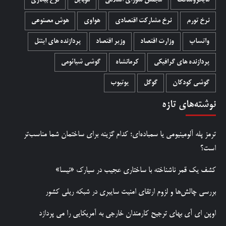
مایکروسافت
مجلس شورای اسلامی
موبایل
نرخ بیکاری
نرخ تورم
نرخ مشارکت اقتصادی
هواوی
هوش مصنوعی
واتساپ
وزارت اقتصاد
وزیر اقتصاد
پردازنده های اینتل
پردازنده های گرافیکی
کرمانشاه
گوشی شیائومی
گوشی کودکان
گوگل
یوتیوب
نوشته‌های تازه
ترمز پله آلومینیومی یا سمباده‌ای؛ کدام گزینه برای ساختمان شما مناسب‌تر
است؟
کشف یک قمر ناشناخته با ساختاری عجیب در سیارک «نیسا»
بررسی چالش‌ها و لزوم ارتقای امنیت سایبری در شبکه ریلی کشور
اوپن ای آی بهای ترجیح کارمندان خارجی به آمریکایی را می پردازد