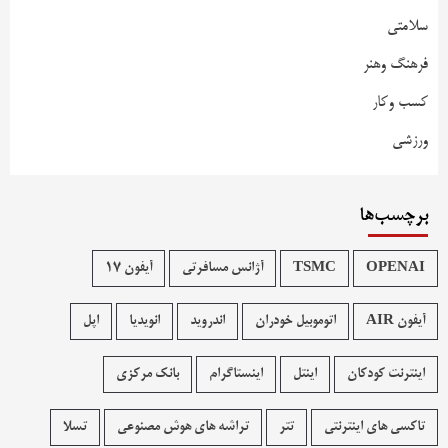
سلامتی
فرهنگ وهنر
کسب وکار
ورزشی
برچسب‌ها
OPENAI
TSMC
آژانس مسافرتی
آیفون 17
آیفون AIR
اتوموبیل خودران
اندروید
انویدیا
اپل
اینترنت کودکان
اینتل
اینستاگرام
بانک مرکزی
تاکسی های اینترنتی
تتر
تراشه های هوش مصنوعی
تسلا