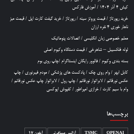
کیش 4 آذر 1404
/
آموزش فارکس
خرید رپورتاژ
/
قیمت پروتز سینه
/
رپورتاژ
/
خرید گیفت کارت اپل
/
قیمت میز
ناهار خوری 4 نفره ارزان
معلم خصوصی زبان انگلیسی
/
اتصالات پنوماتیک
لوله فلکسیبل – شاهرخی
/
قیمت دستگاه وکیوم اصلی
بسته بندی وکیوم
/
فالوور رایگان اینستاگرام
/
چاپ روی بوم
کابل ابهر
/
وام روی چک
/
پادکست های پزشکی
/
مودم فیبرنوری
/
چاپ
عکس نورقائم
/
لابراتوار نورقائم
/
چاپ رول
/
لابراتوار چاپ عکس نورقائم
/
وام با سیم کارت
/
خرازی امپراطور
/
کفپوش اپوکسی
برچسب‌ها
OPENAI
TSMC
آژانس مسافرتی
آیفون 17