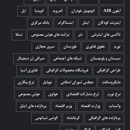
آیفون AIR
اتوموبیل خودران
اندروید
انویدیا
اپل
اینترنت کودکان
اینتل
اینستاگرام
بانک مرکزی
تاکسی های اینترنتی
تتر
تراشه های هوش مصنوعی
تسلا
تورم
حقوق فناوری
خوزستان
سرور مجازی
سیستان و بلوچستان
شبکه های اجتماعی
صرافی ارز دیجیتال
طراحی گرافیکی
فروشگاه محصولات گرافيکی
فناوری آسیا
مایکروسافت
مجلس شورای اسلامی
موبایل
نرخ بیکاری
نرخ تورم
نرخ مشارکت اقتصادی
هواوی
هوش مصنوعی
واتساپ
وزارت اقتصاد
وزیر اقتصاد
پردازنده های اینتل
پردازنده های گرافیکی
کرمانشاه
گوشی شیائومی