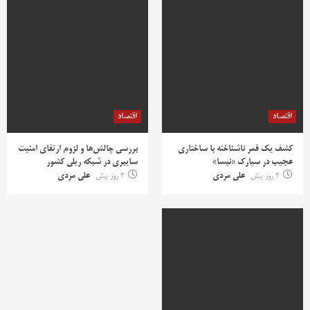
اقتصاد
اقتصاد
کشف یک قمر ناشناخته با ساختاری
بررسی چالش‌ها و لزوم ارتقای امنیت
عجیب در سیارک «نیسا»
سایبری در شبکه ریلی کشور
2 روز پیش
علی مردی
2 روز پیش
علی مردی