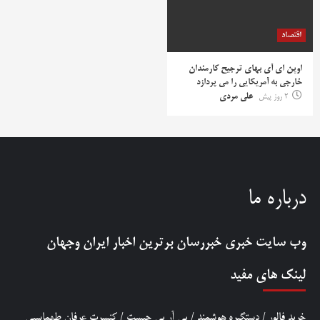
اقتصاد
اوپن ای آی بهای ترجیح کارمندان
خارجی به آمریکایی را می پردازد
2 روز پیش
علی مردی
درباره ما
وب سایت خبری
خبررسان
برترین اخبار ایران وجهان
لینک های مفید
خرید فالور
/
دستگیره هوشمند
/
پی آر پی چیست
/
کنسرت عرفان طهماسبی