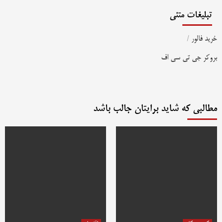
تبلیغات متنی
خرید فالور
/
بروکر جی تی سی اف
مطالبی که شاید برایتان جالب باشد