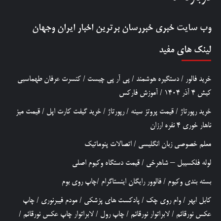
وب سایت خبری
خبررسان
برترین اخبار ایران وجهان
لینک های مفید
خرید فالور
/
دستگیره هوشمند
/
پی آر پی چیست
/
کنسرت عرفان طهماسبی
کیش 4 آذر 1404
/
آموزش فارکس
خرید رپورتاژ
/
قیمت پروتز سینه
/
رپورتاژ
/
خرید گیفت کارت اپل
/
قیمت میز
ناهار خوری 4 نفره ارزان
معلم خصوصی زبان انگلیسی
/
اتصالات پنوماتیک
لوله فلکسیبل – شاهرخی
/
قیمت دستگاه وکیوم اصلی
بسته بندی وکیوم
/
فالوور رایگان اینستاگرام
/
چاپ روی بوم
کابل ابهر
/
وام روی چک
/
پادکست های پزشکی
/
مودم فیبرنوری
/
چاپ
عکس نورقائم
/
لابراتوار نورقائم
/
چاپ رول
/
لابراتوار چاپ عکس نورقائم
/