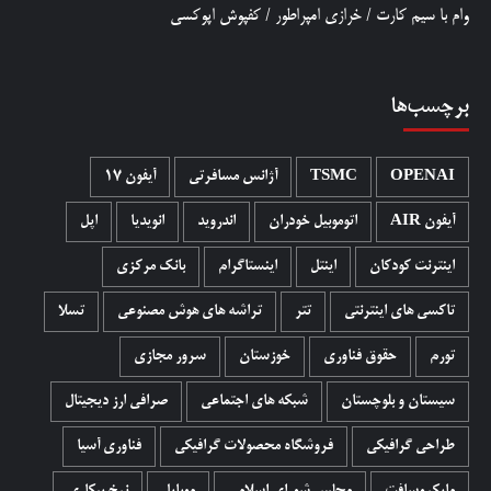
وام با سیم کارت
/
خرازی امپراطور
/
کفپوش اپوکسی
برچسب‌ها
OPENAI
TSMC
آژانس مسافرتی
آیفون 17
آیفون AIR
اتوموبیل خودران
اندروید
انویدیا
اپل
اینترنت کودکان
اینتل
اینستاگرام
بانک مرکزی
تاکسی های اینترنتی
تتر
تراشه های هوش مصنوعی
تسلا
تورم
حقوق فناوری
خوزستان
سرور مجازی
سیستان و بلوچستان
شبکه های اجتماعی
صرافی ارز دیجیتال
طراحی گرافیکی
فروشگاه محصولات گرافيکی
فناوری آسیا