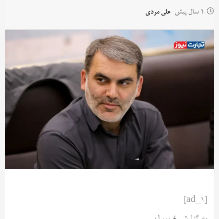
1 سال پیش
علی مردی
[ad_1]