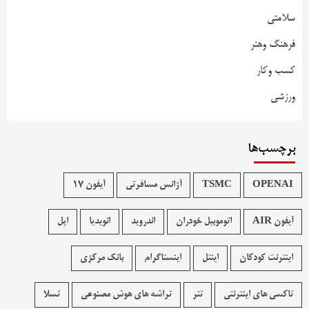
سلامتی
فرهنگ وهنر
کسب وکار
ورزشی
برچسب‌ها
OPENAI
TSMC
آژانس مسافرتی
آیفون 17
آیفون AIR
اتوموبیل خودران
اندروید
انویدیا
اپل
اینترنت کودکان
اینتل
اینستاگرام
بانک مرکزی
تاکسی های اینترنتی
تتر
تراشه های هوش مصنوعی
تسلا