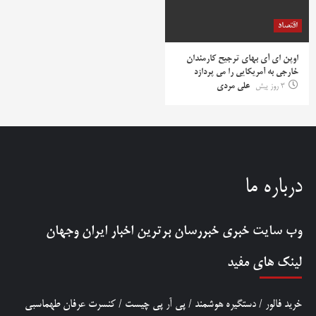
اقتصاد
اوپن ای آی بهای ترجیح کارمندان
خارجی به آمریکایی را می پردازد
3 روز پیش
علی مردی
درباره ما
وب سایت خبری
خبررسان
برترین اخبار ایران وجهان
لینک های مفید
خرید فالور
/
دستگیره هوشمند
/
پی آر پی چیست
/
کنسرت عرفان طهماسبی