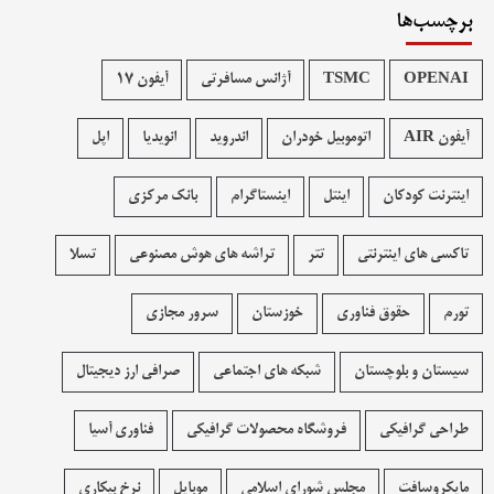
برچسب‌ها
OPENAI
TSMC
آژانس مسافرتی
آیفون 17
آیفون AIR
اتوموبیل خودران
اندروید
انویدیا
اپل
اینترنت کودکان
اینتل
اینستاگرام
بانک مرکزی
تاکسی های اینترنتی
تتر
تراشه های هوش مصنوعی
تسلا
تورم
حقوق فناوری
خوزستان
سرور مجازی
سیستان و بلوچستان
شبکه های اجتماعی
صرافی ارز دیجیتال
طراحی گرافیکی
فروشگاه محصولات گرافيکی
فناوری آسیا
مایکروسافت
مجلس شورای اسلامی
موبایل
نرخ بیکاری