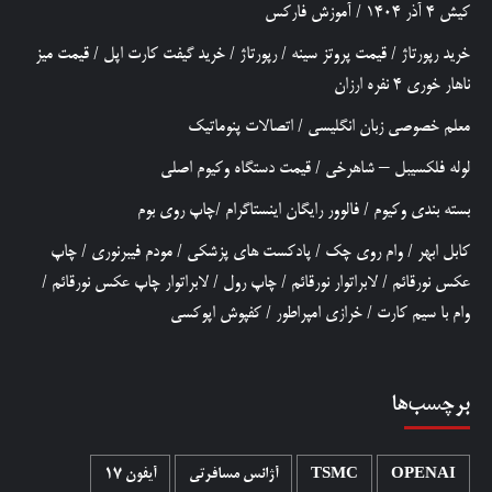
کیش 4 آذر 1404
/
آموزش فارکس
خرید رپورتاژ
/
قیمت پروتز سینه
/
رپورتاژ
/
خرید گیفت کارت اپل
/
قیمت میز
ناهار خوری 4 نفره ارزان
معلم خصوصی زبان انگلیسی
/
اتصالات پنوماتیک
لوله فلکسیبل – شاهرخی
/
قیمت دستگاه وکیوم اصلی
بسته بندی وکیوم
/
فالوور رایگان اینستاگرام
/
چاپ روی بوم
کابل ابهر
/
وام روی چک
/
پادکست های پزشکی
/
مودم فیبرنوری
/
چاپ
عکس نورقائم
/
لابراتوار نورقائم
/
چاپ رول
/
لابراتوار چاپ عکس نورقائم
/
وام با سیم کارت
/
خرازی امپراطور
/
کفپوش اپوکسی
برچسب‌ها
OPENAI
TSMC
آژانس مسافرتی
آیفون 17