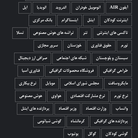
آیفون AIR
اتوموبیل خودران
اندروید
انویدیا
اپل
اینترنت کودکان
اینتل
اینستاگرام
بانک مرکزی
تاکسی های اینترنتی
تتر
تراشه های هوش مصنوعی
تسلا
تورم
حقوق فناوری
خوزستان
سرور مجازی
سیستان و بلوچستان
شبکه های اجتماعی
صرافی ارز دیجیتال
طراحی گرافیکی
فروشگاه محصولات گرافيکی
فناوری آسیا
مایکروسافت
مجلس شورای اسلامی
موبایل
نرخ بیکاری
نرخ تورم
نرخ مشارکت اقتصادی
هواوی
هوش مصنوعی
واتساپ
وزارت اقتصاد
وزیر اقتصاد
پردازنده های اینتل
پردازنده های گرافیکی
کرمانشاه
گوشی شیائومی
گوشی کودکان
گوگل
یوتیوب