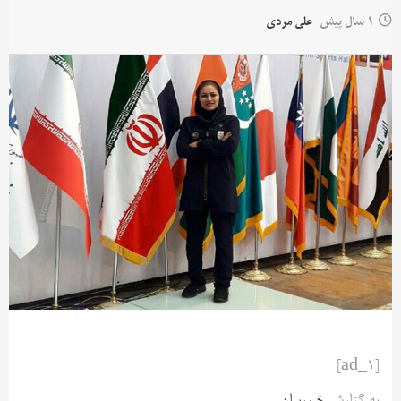
1 سال پیش
علی مردی
[ad_1]