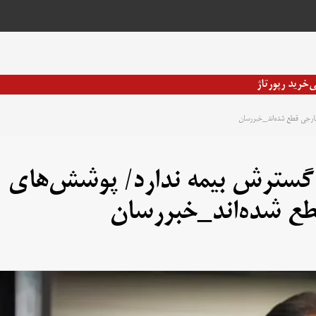
ی
خرید رپورتاژ
ارجی قطع شده‌اند_خبررسان
 گسترش بیمه ندارد/ پوشش‌های
طع شده‌اند_خبررسان