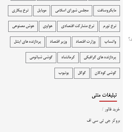
مایکروسافت
مجلس شورای اسلامی
موبایل
نرخ بیکاری
نرخ تورم
نرخ مشارکت اقتصادی
هواوی
هوش مصنوعی
د؟
واتساپ
وزارت اقتصاد
وزیر اقتصاد
پردازنده های اینتل
پردازنده های گرافیکی
کرمانشاه
گوشی شیائومی
گوشی کودکان
گوگل
یوتیوب
تبلیغات متنی
خرید فالور
/
بروکر جی تی سی اف