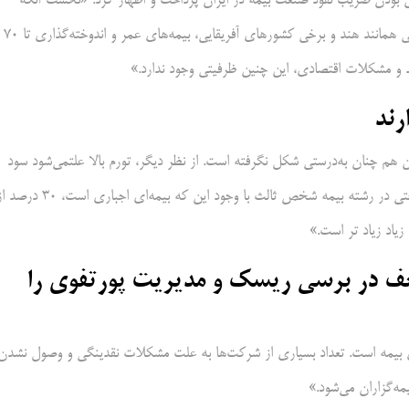
ن بودن ضریب نفوذ صنعت بیمه در ایران پرداخت و اظهار کرد: «نخست آنکه
شرایط اقتصادی مردم تناسبی با گسترش بیمه ندارد. برای مثال، در کشورهایی همانند هند و برخی کشورهای آفریقایی، بیمه‌های عمر و اندوخته‌گذاری تا ۷۰
ید و مشکلات اقتصادی، این چنین ظرفیتی وجود ندارد.»
هم چنان به‌درستی شکل نگرفته است. از نظر دیگر، تورم بالا علتمی‌شود سود
حاصل از اندوخته‌های بیمه عمر برای تعداد بسیاری از مردم دلنشین نباشد. حتی در رشته بیمه شخص ثالث با وجود این که بیمه‌ای اجباری است،
زیاد زیاد تر است.»
ف در برسی ریسک و مدیریت پورتفوی را
 بیمه است. تعداد بسیاری از شرکت‌ها به علت مشکلات نقدینگی و وصول نشدن
ه‌گزاران می‌شود.»