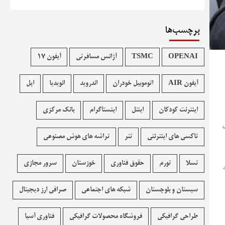
برچسب‌ها
OPENAI
TSMC
آژانس مسافرتی
آیفون 17
آیفون AIR
اتوموبیل خودران
اندروید
انویدیا
اپل
اینترنت کودکان
اینتل
اینستاگرام
بانک مرکزی
تاکسی های اینترنتی
تتر
تراشه های هوش مصنوعی
تسلا
تورم
حقوق فناوری
خوزستان
سرور مجازی
سیستان و بلوچستان
شبکه های اجتماعی
صرافی ارز دیجیتال
طراحی گرافیکی
فروشگاه محصولات گرافيکی
فناوری آسیا