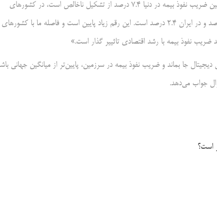
مدنی‌زاده این چنین درمورد حالت ضریب نفوذ بیمه در ایران او گفت: « میانگین ضریب نفوذ بیمه در دنیا ۷.۴ درصد از تشکیل ناخالص است، در کشورهای
گسترش یافته بیشتر از ۱۰ درصد و در کشورهای در حال گسترش ۲ تا ۴ درصد و در ایران ۲.۴ درصد است. این رقم زیاد پایین است و فاصله ما با کشورهای
ضریب نفوذ بیمه با رشد اقتصادی تاثییر گذار است.»
یجیتال جا بماند و ضریب نفوذ بیمه در سرزمین، پایین‌تر از میانگین جهانی باش
ال جواب می‌دهد.
ر است؟