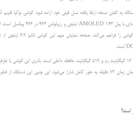
اکنون جزئیات فنی نوکیا فلیپ 2 انتشار نشده
دارای جزیره دوربین بزرگی در پشت دستگاه و یک صفحه نمایش ثانویه دایره‌ای با پنل AMOLED 1.43 اینچی و رزولوشن 466 د
صفحه نمایش کوچک امکان انجام برخی کارهای ساده بدون باز کردن گوشی را فراهم می‌کند. صفحه نمایش مهم این گوش
نوکیا فلیپ 5G به تراشه اسنپدراگون 7 نسل 1 تجهیزبوده و دارای حداکثر 12 گیگابایت رم و 512 گیگابایت حافظه داخلی است. باتری این گوشی با
4310 میلی‌آمپر ساعت از فناوری شارژ سریع 33 واتی حمایتمی‌کند و در زمان زمان 73 دقیقه به طور کامل شارژ می‌شود. این چنین این دستگاه از ف
ر است؟