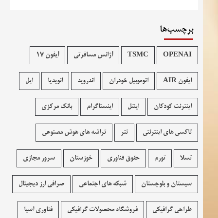
برچسب‌ها
OPENAI
TSMC
آژانس مسافرتی
آیفون 17
آیفون AIR
اتوموبیل خودران
اندروید
انویدیا
اپل
اینترنت کودکان
اینتل
اینستاگرام
بانک مرکزی
تاکسی های اینترنتی
تتر
تراشه های هوش مصنوعی
تسلا
تورم
حقوق فناوری
خوزستان
سرور مجازی
سیستان و بلوچستان
شبکه های اجتماعی
صرافی ارز دیجیتال
طراحی گرافیکی
فروشگاه محصولات گرافيکی
فناوری آسیا