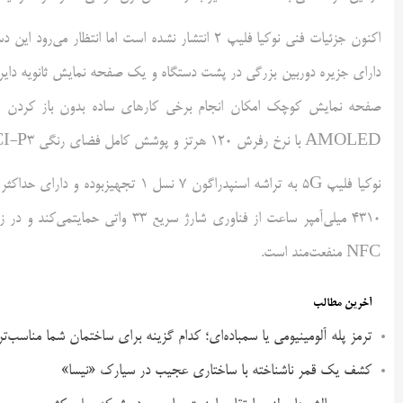
AMOLED با نرخ رفرش 120 هرتز و پوشش کامل فضای رنگی DCI-P3 است.
NFC منفعت‌مند است.
آخرین مطالب
ترمز پله آلومینیومی یا سمباده‌ای؛ کدام گزینه برای ساختمان شما مناسب‌ت
کشف یک قمر ناشناخته با ساختاری عجیب در سیارک «نیسا»