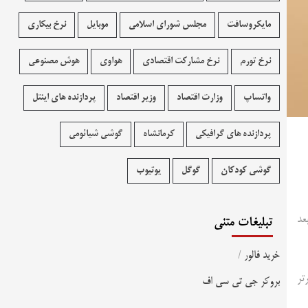
مایکروسافت
مجلس شورای اسلامی
موبایل
نرخ بیکاری
نرخ تورم
نرخ مشارکت اقتصادی
هواوی
هوش مصنوعی
واتساپ
وزارت اقتصاد
وزیر اقتصاد
پردازنده های اینتل
پردازنده های گرافیکی
کرمانشاه
گوشی شیائومی
گوشی کودکان
گوگل
یوتیوب
عد
تبلیغات متنی
خرید فالور
/
تر
بروکر جی تی سی اف