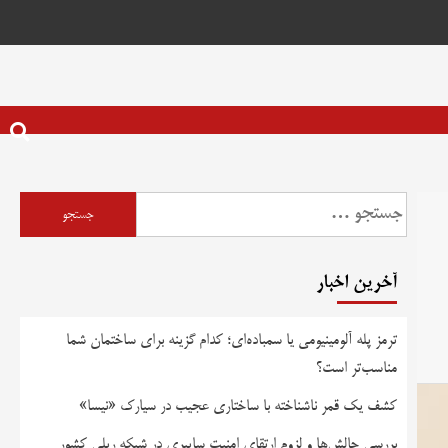
آخرین اخبار
ترمز پله آلومینیومی یا سمباده‌ای؛ کدام گزینه برای ساختمان شما
مناسب‌تر است؟
کشف یک قمر ناشناخته با ساختاری عجیب در سیارک «نیسا»
بررسی چالش‌ها و لزوم ارتقای امنیت سایبری در شبکه ریلی کشور