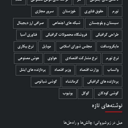
تورم
حقوق فناوری
خوزستان
سرور مجازی
سیستان و بلوچستان
شبکه های اجتماعی
صرافی ارز دیجیتال
طراحی گرافیکی
فروشگاه محصولات گرافيکی
فناوری آسیا
مایکروسافت
مجلس شورای اسلامی
موبایل
نرخ بیکاری
نرخ تورم
نرخ مشارکت اقتصادی
هواوی
هوش مصنوعی
واتساپ
وزارت اقتصاد
وزیر اقتصاد
پردازنده های اینتل
پردازنده های گرافیکی
کرمانشاه
گوشی شیائومی
گوشی کودکان
گوگل
یوتیوب
نوشته‌های تازه
مبل در زیرشیروانی؛ چالش‌ها و راه‌حل‌ها