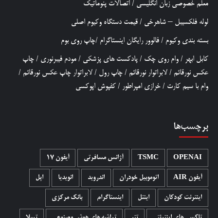
معلم خصوصی زبان انگلیسی
/
اتصالات پنوماتیک
لوله فلکسیبل – شاهرخی
/
قیمت دستگاه وکیوم اصلی
بسته بندی وکیوم
/
فالوور رایگان اینستاگرام
/
چاپ روی بوم
کابل ابهر
/
وام روی چک
/
پادکست های پزشکی
/
مودم فیبرنوری
/
چاپ
عکس نورقائم
/
لابراتوار نورقائم
/
چاپ رول
/
لابراتوار چاپ عکس نورقائم
/
وام با سیم کارت
/
خرازی امپراطور
/
کفپوش اپوکسی
برچسب‌ها
OPENAI
TSMC
آژانس مسافرتی
آیفون 17
آیفون AIR
اتوموبیل خودران
اندروید
انویدیا
اپل
اینترنت کودکان
اینتل
اینستاگرام
بانک مرکزی
تاکسی های اینترنتی
تتر
تراشه های هوش مصنوعی
تسلا