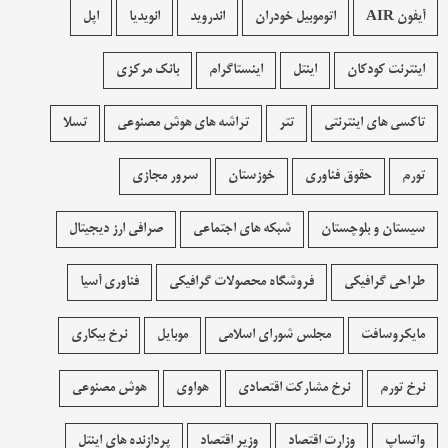
آیفون AIR
اتوموبیل خودران
اندروید
انویدیا
اپل
اینترنت کودکان
اینتل
اینستاگرام
بانک مرکزی
تاکسی های اینترنتی
تتر
تراشه های هوش مصنوعی
تسلا
تورم
حقوق فناوری
خوزستان
سرور مجازی
سیستان و بلوچستان
شبکه های اجتماعی
صرافی ارز دیجیتال
طراحی گرافیکی
فروشگاه محصولات گرافيکی
فناوری آسیا
مایکروسافت
مجلس شورای اسلامی
موبایل
نرخ بیکاری
نرخ تورم
نرخ مشارکت اقتصادی
هواوی
هوش مصنوعی
واتساپ
وزارت اقتصاد
وزیر اقتصاد
پردازنده های اینتل