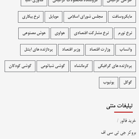
طراحی گرافیکی
فروشگاه محصولات گرافيکی
فناوری آسیا
مایکروسافت
مجلس شورای اسلامی
موبایل
نرخ بیکاری
نرخ تورم
نرخ مشارکت اقتصادی
هواوی
هوش مصنوعی
واتساپ
وزارت اقتصاد
وزیر اقتصاد
پردازنده های اینتل
پردازنده های گرافیکی
کرمانشاه
گوشی شیائومی
گوشی کودکان
گوگل
یوتیوب
تبلیغات متنی
خرید فالور
/
بروکر جی تی سی اف