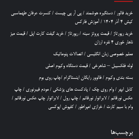
خرید فالور
/
دستگیره هوشمند
/
پی آر پی چیست
/
کنسرت عرفان طهماسبی
کیش 4 آذر 1404
/
آموزش فارکس
خرید رپورتاژ
/
قیمت پروتز سینه
/
رپورتاژ
/
خرید گیفت کارت اپل
/
قیمت میز
ناهار خوری 4 نفره ارزان
معلم خصوصی زبان انگلیسی
/
اتصالات پنوماتیک
لوله فلکسیبل – شاهرخی
/
قیمت دستگاه وکیوم اصلی
بسته بندی وکیوم
/
فالوور رایگان اینستاگرام
/
چاپ روی بوم
کابل ابهر
/
وام روی چک
/
پادکست های پزشکی
/
مودم فیبرنوری
/
چاپ
عکس نورقائم
/
لابراتوار نورقائم
/
چاپ رول
/
لابراتوار چاپ عکس نورقائم
/
وام با سیم کارت
/
خرازی امپراطور
/
کفپوش اپوکسی
برچسب‌ها