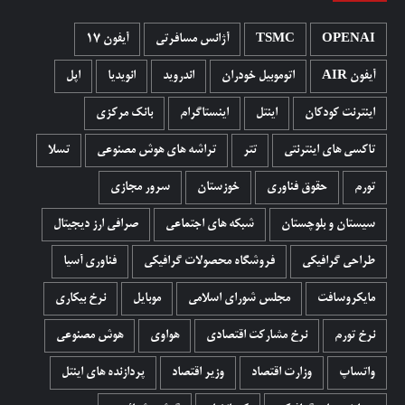
OPENAI
TSMC
آژانس مسافرتی
آیفون 17
آیفون AIR
اتوموبیل خودران
اندروید
انویدیا
اپل
اینترنت کودکان
اینتل
اینستاگرام
بانک مرکزی
تاکسی های اینترنتی
تتر
تراشه های هوش مصنوعی
تسلا
تورم
حقوق فناوری
خوزستان
سرور مجازی
سیستان و بلوچستان
شبکه های اجتماعی
صرافی ارز دیجیتال
طراحی گرافیکی
فروشگاه محصولات گرافيکی
فناوری آسیا
مایکروسافت
مجلس شورای اسلامی
موبایل
نرخ بیکاری
نرخ تورم
نرخ مشارکت اقتصادی
هواوی
هوش مصنوعی
واتساپ
وزارت اقتصاد
وزیر اقتصاد
پردازنده های اینتل