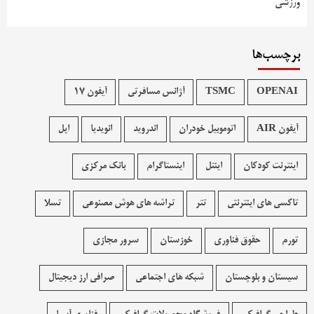
ورزشی
برچسب‌ها
OPENAI
TSMC
آژانس مسافرتی
آیفون 17
آیفون AIR
اتوموبیل خودران
اندروید
انویدیا
اپل
اینترنت کودکان
اینتل
اینستاگرام
بانک مرکزی
تاکسی های اینترنتی
تتر
تراشه های هوش مصنوعی
تسلا
تورم
حقوق فناوری
خوزستان
سرور مجازی
سیستان و بلوچستان
شبکه های اجتماعی
صرافی ارز دیجیتال