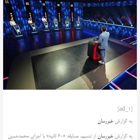
[ad_1]
به گزارش
خبررسان
به گزارش
خبررسان
از تنسیم، مسابقه «60 ثانیه» با اجرای محمدحسین