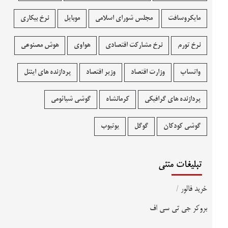
مایکروسافت
مجلس شورای اسلامی
موبایل
نرخ بیکاری
نرخ تورم
نرخ مشارکت اقتصادی
هواوی
هوش مصنوعی
واتساپ
وزارت اقتصاد
وزیر اقتصاد
پردازنده های اینتل
پردازنده های گرافیکی
کرمانشاه
گوشی شیائومی
گوشی کودکان
گوگل
یوتیوب
تبلیغات متنی
خرید فالور
/
بروکر جی تی سی اف