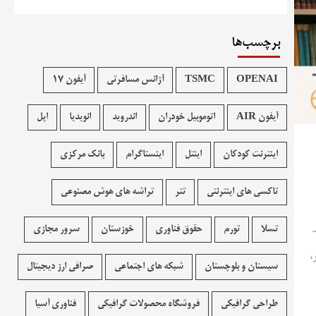
برچسب‌ها
OPENAI
TSMC
آژانس مسافرتی
آیفون 17
آیفون AIR
اتوموبیل خودران
اندروید
انویدیا
اپل
اینترنت کودکان
اینتل
اینستاگرام
بانک مرکزی
تاکسی های اینترنتی
تتر
تراشه های هوش مصنوعی
تسلا
تورم
حقوق فناوری
خوزستان
سرور مجازی
،
سیستان و بلوچستان
شبکه های اجتماعی
صرافی ارز دیجیتال
طراحی گرافیکی
فروشگاه محصولات گرافيکی
فناوری آسیا