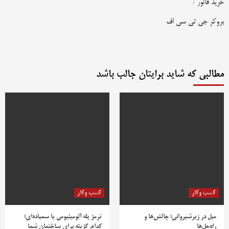
خرید فالور
/
بروکر جی تی سی اف
مطالبی که شاید برایتان جالب باشد
کسب وکار
کسب وکار
مبل در زیرشیروانی؛ چالش‌ها و
ترمز پله آلومینیومی یا سمباده‌ای؛
راه‌حل‌ها
کدام گزینه برای ساختمان شما