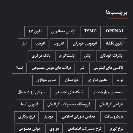
برچسب‌ها
OPENAI
TSMC
آژانس مسافرتی
آیفون 17
آیفون AIR
اتوموبیل خودران
اندروید
انویدیا
اپل
اینترنت کودکان
اینتل
اینستاگرام
بانک مرکزی
تاکسی های اینترنتی
تتر
تراشه های هوش مصنوعی
تسلا
تورم
حقوق فناوری
خوزستان
سرور مجازی
سیستان و بلوچستان
شبکه های اجتماعی
صرافی ارز دیجیتال
طراحی گرافیکی
فروشگاه محصولات گرافيکی
فناوری آسیا
مایکروسافت
مجلس شورای اسلامی
موبایل
نرخ بیکاری
نرخ تورم
نرخ مشارکت اقتصادی
هواوی
هوش مصنوعی