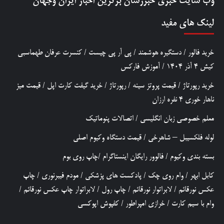
وب سایت خبری
خبررسان
برترین اخبار ایران وجهان
لینک های مفید
خرید فالور
/
دستگیره هوشمند
/
پی آر پی چیست
/
کنسرت عرفان طهماسبی
کیش 4 آذر 1404
/
آموزش فارکس
خرید رپورتاژ
/
قیمت پروتز سینه
/
رپورتاژ
/
خرید گیفت کارت اپل
/
قیمت میز
ناهار خوری 4 نفره ارزان
معلم خصوصی زبان انگلیسی
/
اتصالات پنوماتیک
لوله فلکسیبل – شاهرخی
/
قیمت دستگاه وکیوم اصلی
بسته بندی وکیوم
/
فالوور رایگان اینستاگرام
/
چاپ روی بوم
کابل ابهر
/
وام روی چک
/
پادکست های پزشکی
/
مودم فیبرنوری
/
چاپ
عکس نورقائم
/
لابراتوار نورقائم
/
چاپ رول
/
لابراتوار چاپ عکس نورقائم
/
وام با سیم کارت
/
خرازی امپراطور
/
کفپوش اپوکسی