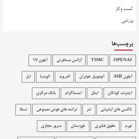
کسب وکار
ورزشی
برچسب‌ها
OPENAI
TSMC
آژانس مسافرتی
آیفون 17
آیفون AIR
اتوموبیل خودران
اندروید
انویدیا
اپل
اینترنت کودکان
اینتل
اینستاگرام
بانک مرکزی
تاکسی های اینترنتی
تتر
تراشه های هوش مصنوعی
تسلا
تورم
حقوق فناوری
خوزستان
سرور مجازی