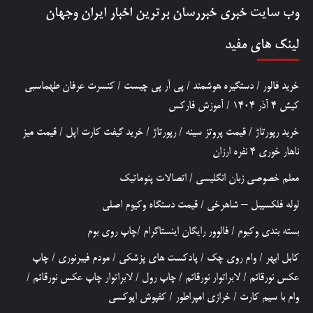
وب سایت خبری
خبررسان
برترین اخبار ایران وجهان
لینک های مفید
خرید فالور
/
دستگیره هوشمند
/
پی آر پی چیست
/
کنسرت عرفان طهماسبی
کیش 4 آذر 1404
/
آموزش فارکس
خرید رپورتاژ
/
قیمت پروتز سینه
/
رپورتاژ
/
خرید گیفت کارت اپل
/
قیمت میز
ناهار خوری 4 نفره ارزان
معلم خصوصی زبان انگلیسی
/
اتصالات پنوماتیک
لوله فلکسیبل – شاهرخی
/
قیمت دستگاه وکیوم اصلی
بسته بندی وکیوم
/
فالوور رایگان اینستاگرام
/
چاپ روی بوم
کابل ابهر
/
وام روی چک
/
پادکست های پزشکی
/
مودم فیبرنوری
/
چاپ
عکس نورقائم
/
لابراتوار نورقائم
/
چاپ رول
/
لابراتوار چاپ عکس نورقائم
/
وام با سیم کارت
/
خرازی امپراطور
/
کفپوش اپوکسی