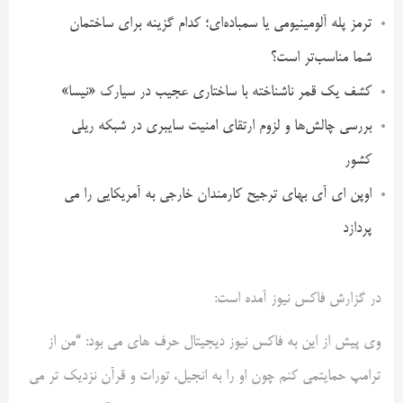
ترمز پله آلومینیومی یا سمباده‌ای؛ کدام گزینه برای ساختمان
شما مناسب‌تر است؟
کشف یک قمر ناشناخته با ساختاری عجیب در سیارک «نیسا»
بررسی چالش‌ها و لزوم ارتقای امنیت سایبری در شبکه ریلی
کشور
اوپن ای آی بهای ترجیح کارمندان خارجی به آمریکایی را می
پردازد
در گزارش فاکس نیوز آمده است:
وی پیش از این به فاکس نیوز دیجیتال حرف های می بود: “من از
ترامپ حمایتمی کنم چون او را به انجیل، تورات و قرآن نزدیک تر می