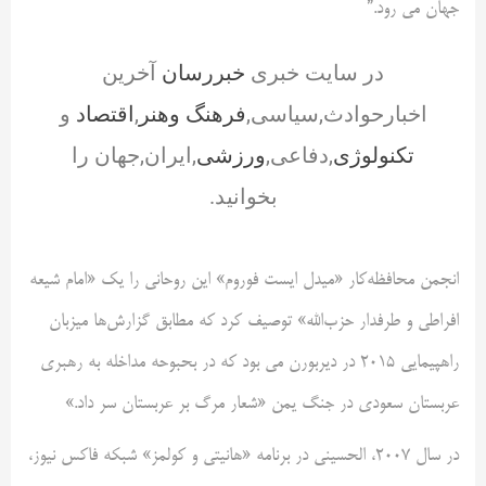
جهان می رود.”
در سایت خبری
خبررسان
آخرین
اخبارحوادث,سیاسی,
فرهنگ وهنر
,
اقتصاد
و
تکنولوژی
,دفاعی,
ورزشی
,ایران,جهان را
بخوانید.
انجمن محافظه‌کار «میدل ایست فوروم» این روحانی را یک «امام شیعه
افراطی و طرفدار حزب‌الله» توصیف کرد که مطابق گزارش‌ها میزبان
راهپیمایی ۲۰۱۵ در دیربورن می بود که در بحبوحه مداخله به رهبری
عربستان سعودی در جنگ یمن «شعار مرگ بر عربستان سر داد.»
در سال ۲۰۰۷، الحسینی در برنامه «هانیتی و کولمز» شبکه فاکس نیوز،