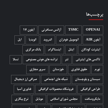
برچسب‌ها
OPENAI
TSMC
آژانس مسافرتی
آیفون 17
آیفون AIR
اتوموبیل خودران
اندروید
انویدیا
اپل
اینترنت کودکان
اینتل
اینستاگرام
بانک مرکزی
تاکسی های اینترنتی
تتر
تراشه های هوش مصنوعی
تسلا
تورم
حقوق فناوری
خوزستان
سرور مجازی
سیستان و بلوچستان
شبکه های اجتماعی
صرافی ارز دیجیتال
طراحی گرافیکی
فروشگاه محصولات گرافيکی
فناوری آسیا
مایکروسافت
مجلس شورای اسلامی
موبایل
نرخ بیکاری