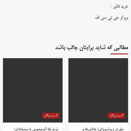
خرید فالور
/
بروکر جی تی سی اف
مطالبی که شاید برایتان جالب باشد
کسب وکار
کسب وکار
مبل در زیرشیروانی؛ چالش‌ها و
ترمز پله آلومینیومی یا سمباده‌ای؛