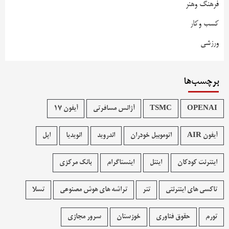
فرهنگ وهنر
کسب وکار
ورزشی
برچسب‌ها
OPENAI
TSMC
آژانس مسافرتی
آیفون 17
آیفون AIR
اتوموبیل خودران
اندروید
انویدیا
اپل
اینترنت کودکان
اینتل
اینستاگرام
بانک مرکزی
تاکسی های اینترنتی
تتر
تراشه های هوش مصنوعی
تسلا
تورم
حقوق فناوری
خوزستان
سرور مجازی