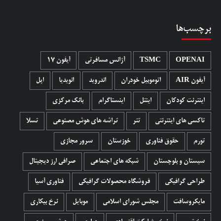
برچسب‌ها
OPENAI
TSMC
آژانس مسافرتی
آیفون 17
آیفون AIR
اتوموبیل خودران
اندروید
انویدیا
اپل
اینترنت کودکان
اینتل
اینستاگرام
بانک مرکزی
تاکسی های اینترنتی
تتر
تراشه های هوش مصنوعی
تسلا
تورم
حقوق فناوری
خوزستان
سرور مجازی
سیستان و بلوچستان
شبکه های اجتماعی
صرافی ارز دیجیتال
طراحی گرافیکی
فروشگاه محصولات گرافيکی
فناوری آسیا
مایکروسافت
مجلس شورای اسلامی
موبایل
نرخ بیکاری