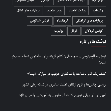
نرخ تورم
نرخ مشارکت اقتصادی
هواوی
هوش مصنوعی
واتساپ
وزارت اقتصاد
وزیر اقتصاد
پردازنده های اینتل
پردازنده های گرافیکی
کرمانشاه
گوشی شیائومی
گوشی کودکان
گوگل
یوتیوب
نوشته‌های تازه
ترمز پله آلومینیومی یا سمباده‌ای؛ کدام گزینه برای ساختمان شما مناسب‌تر
است؟
کشف یک قمر ناشناخته با ساختاری عجیب در سیارک «نیسا»
بررسی چالش‌ها و لزوم ارتقای امنیت سایبری در شبکه ریلی کشور
اوپن ای آی بهای ترجیح کارمندان خارجی به آمریکایی را می پردازد