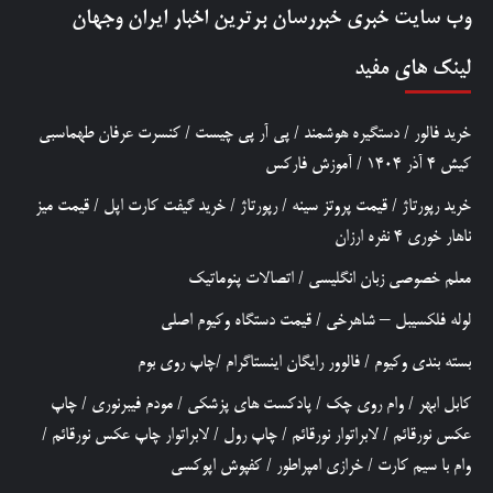
وب سایت خبری
خبررسان
برترین اخبار ایران وجهان
لینک های مفید
خرید فالور
/
دستگیره هوشمند
/
پی آر پی چیست
/
کنسرت عرفان طهماسبی
کیش 4 آذر 1404
/
آموزش فارکس
خرید رپورتاژ
/
قیمت پروتز سینه
/
رپورتاژ
/
خرید گیفت کارت اپل
/
قیمت میز
ناهار خوری 4 نفره ارزان
معلم خصوصی زبان انگلیسی
/
اتصالات پنوماتیک
لوله فلکسیبل – شاهرخی
/
قیمت دستگاه وکیوم اصلی
بسته بندی وکیوم
/
فالوور رایگان اینستاگرام
/
چاپ روی بوم
کابل ابهر
/
وام روی چک
/
پادکست های پزشکی
/
مودم فیبرنوری
/
چاپ
عکس نورقائم
/
لابراتوار نورقائم
/
چاپ رول
/
لابراتوار چاپ عکس نورقائم
/
وام با سیم کارت
/
خرازی امپراطور
/
کفپوش اپوکسی