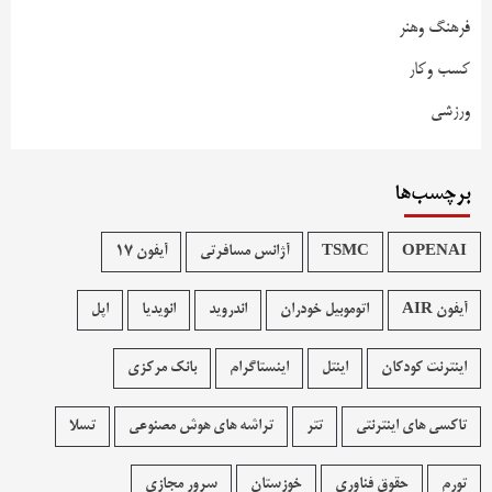
فرهنگ وهنر
کسب وکار
ورزشی
برچسب‌ها
OPENAI
TSMC
آژانس مسافرتی
آیفون 17
آیفون AIR
اتوموبیل خودران
اندروید
انویدیا
اپل
اینترنت کودکان
اینتل
اینستاگرام
بانک مرکزی
تاکسی های اینترنتی
تتر
تراشه های هوش مصنوعی
تسلا
تورم
حقوق فناوری
خوزستان
سرور مجازی