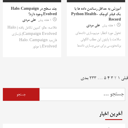
آموزش به حداقل رساندن داده ها با
چند سطح در Halo: Campaign
یک فیلتر کوچک Python Health-
Evolved وجود دارد؟
Record
1 هفته پیش
علی مردی
1 هفته پیش
علی مردی
خلاصه: هالو: کمپین تکامل یافته (Halo:
تحول مورد انتظار: مینیم‌سازی داده‌های
Campaign Evolved) بازسازی
سلامت با پایتون این مطلب الگوئی
فان‌مید Halo: Campaign
برنامه‌نویسی برای مینی‌م‌سازی داده‌ها
Evolved با موتور
فحه‌بندی
قبلی
1
2
3
4
5
…
233
بعدی
وشته‌ها
جستجو
برای:
آخرین اخبار