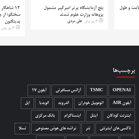
لامت و طول
پنج آزمایشگاه برتر امیرکبیر مشمول
۱۲ شاهکار
پژوهانه وزارت علوم شدند
سخنگو؛ از جا
6 روز پیش
علی مردی
پدینگتون
6 روز پیش
برچسب‌ها
OPENAI
TSMC
آژانس مسافرتی
آیفون 17
آیفون AIR
اتوموبیل خودران
اندروید
انویدیا
اپل
اینترنت کودکان
اینتل
اینستاگرام
بانک مرکزی
تاکسی های اینترنتی
تتر
تراشه های هوش مصنوعی
تسلا