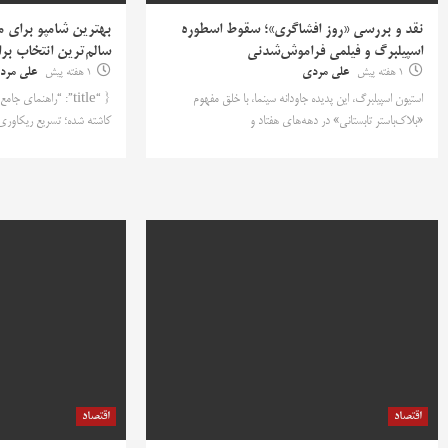
نقد و بررسی «روز افشاگری»؛ سقوط اسطوره
بهترین شامپو برای م
اسپیلبرگ و فیلمی فراموش‌شدنی
سالم‌ترین انتخاب بر
1 هفته پیش
علی مردی
1 هفته پیش
علی مرد
استیون اسپیلبرگ، این پدیده جاودانه سینما، با خلق مفهوم
{ “title”: “راهنمای
«بلاک‌باستر تابستانی» در دهه‌های هفتاد و
کاشته شده؛ تسریع ریکاور
اقتصاد
اقتصاد