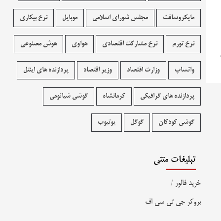
مایکروسافت
مجلس شورای اسلامی
موبایل
نرخ بیکاری
نرخ تورم
نرخ مشارکت اقتصادی
هواوی
هوش مصنوعی
واتساپ
وزارت اقتصاد
وزیر اقتصاد
پردازنده های اینتل
پردازنده های گرافیکی
کرمانشاه
گوشی شیائومی
گوشی کودکان
گوگل
یوتیوب
تبلیغات متنی
خرید فالور
/
بروکر جی تی سی اف