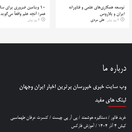
توسعه همکاری‌های علمی و فناورانه
۱۰ ویتامین ضروری برای س
ایران و بلاروس
عمر؛ آنچه علم واقعاً می‌گوید
3 روز پیش
علی مردی
4 روز پیش
درباره ما
وب سایت خبری
خبررسان
برترین اخبار ایران وجهان
لینک های مفید
خرید فالور
/
دستگیره هوشمند
/
پی آر پی چیست
/
کنسرت عرفان طهماسبی
کیش 4 آذر 1404
/
آموزش فارکس