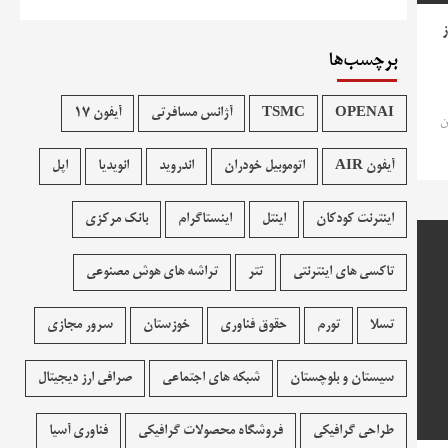
ز
برچسب‌ها
OPENAI
TSMC
آژانس مسافرتی
آیفون 17
ن
آیفون AIR
اتوموبیل خودران
اندروید
انویدیا
اپل
اینترنت کودکان
اینتل
اینستاگرام
بانک مرکزی
تاکسی های اینترنتی
تتر
تراشه های هوش مصنوعی
تسلا
تورم
حقوق فناوری
خوزستان
سرور مجازی
سیستان و بلوچستان
شبکه های اجتماعی
صرافی ارز دیجیتال
طراحی گرافیکی
فروشگاه محصولات گرافيکی
فناوری آسیا