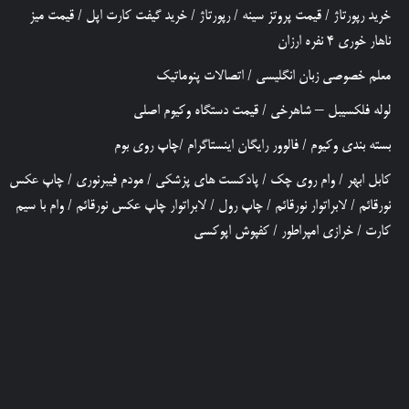
خرید رپورتاژ
/
قیمت پروتز سینه
/
رپورتاژ
/
خرید گیفت کارت اپل
/
قیمت میز
ناهار خوری 4 نفره ارزان
معلم خصوصی زبان انگلیسی
/
اتصالات پنوماتیک
لوله فلکسیبل – شاهرخی
/
قیمت دستگاه وکیوم اصلی
بسته بندی وکیوم
/
فالوور رایگان اینستاگرام
/
چاپ روی بوم
کابل ابهر
/
وام روی چک
/
پادکست های پزشکی
/
مودم فیبرنوری
/
چاپ عکس
نورقائم
/
لابراتوار نورقائم
/
چاپ رول
/
لابراتوار چاپ عکس نورقائم
/
وام با سیم
کارت
/
خرازی امپراطور
/
کفپوش اپوکسی