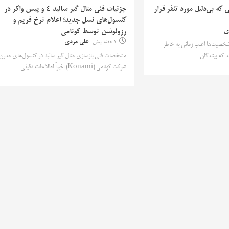
که بی‌دلیل مورد تنفر قرار
جزئیات فنی متال گیر سالید ۴ و پیس واکر در
کنسول‌های نسل جدید؛ اعلام نرخ فریم و
ی
رزولوشن توسط کونامی
1 هفته پیش
علی مردی
 شخصیت‌ها اغلب زمانی به خاطر
که بینندگان
مشخصات فنی بازسازی متال گیر سالید در کنسول‌های مدرن
شرکت کونامی (Konami) اخیراً اطلاعات دقیقی