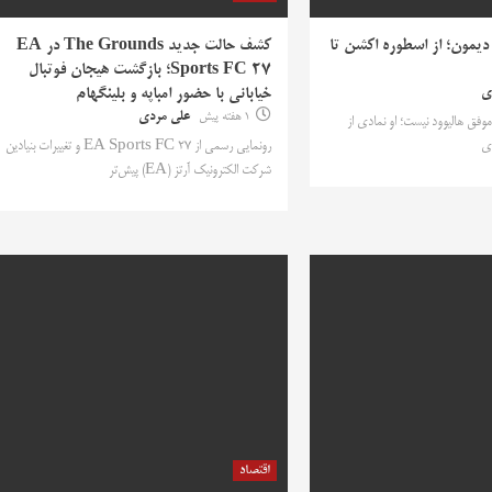
دیمون؛ از اسطوره اکشن تا
کشف حالت جدید The Grounds در EA
Sports FC 27؛ بازگشت هیجان فوتبال
ی
خیابانی با حضور امباپه و بلینگهام
1 هفته پیش
علی مردی
وفق هالیوود نیست؛ او نمادی از
ای
رونمایی رسمی از EA Sports FC 27 و تغییرات بنیادین
شرکت الکترونیک آرتز (EA) پیش‌تر
اقتصاد