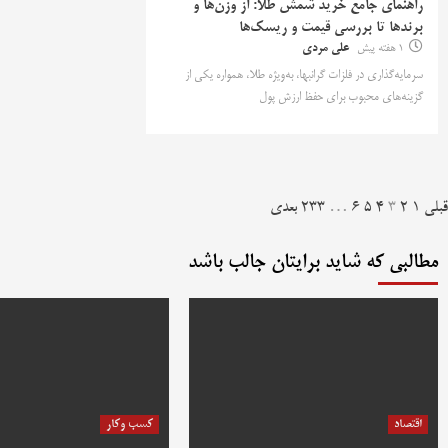
راهنمای جامع خرید شمش طلا: از وزن‌ها و
برندها تا بررسی قیمت و ریسک‌ها
1 هفته پیش
علی مردی
سرمایه‌گذاری در فلزات گرانبها، به‌ویژه طلا، همواره یکی از
گزینه‌های محبوب برای حفظ ارزش پول
فحه‌بندی
قبلی
1
2
3
4
5
6
…
233
بعدی
وشته‌ها
مطالبی که شاید برایتان جالب باشد
اقتصاد
کسب وکار