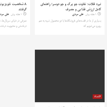
نبرد غلات: تفاوت جو پرک و جو دوسر؛ راهنمای
۸ شخصیت تلویزیونی 
کامل ارزش غذایی و مصرف
گرفتند
1 هفته پیش
علی مردی
1 هفته پیش
علی مرد
بسیاری از ما در قفسه‌های فروشگاه‌ها با دو محصول شبیه به هم
معرفی در دنیای سریال‌ها،
روبرو می‌شویم که
درخشش و محبوبیت درخشند 
اقتصاد