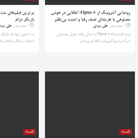
رونمایی آنتروپیک از Opus 5؛ انقلابی در هوش
برترین فیلم‌های مت 
مصنوعی با هزینه‌ای نصف رقبا و امنیت بی‌نظیر
بازیگر درام
1 هفته پیش
علی مردی
1 هفته پیش
علی مرد
ورود قدرتمندانه Opus 5 به میدان رقابت هوش مصنوعی
مت دیمون تنها یک بازیگر م
شرکت پیشرو آنتروپیک با افشای پرده‌ای
استعداد، پشتکار و انتخاب‌ه
اقتصاد
اقتصاد