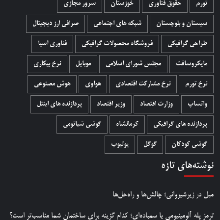
تورم
حقوق فناوری
خوزستان
سرور مجازی
سیستان و بلوچستان
شبکه های اجتماعی
صرافی ارز دیجیتال
طراحی گرافیکی
فروشگاه محصولات گرافيکی
فناوری آسیا
مایکروسافت
مجلس شورای اسلامی
موبایل
نرخ بیکاری
نرخ تورم
نرخ مشارکت اقتصادی
هواوی
هوش مصنوعی
واتساپ
وزارت اقتصاد
وزیر اقتصاد
پردازنده های اینتل
پردازنده های گرافیکی
کرمانشاه
گوشی شیائومی
گوشی کودکان
گوگل
یوتیوب
نوشته‌های تازه
مبل در زیرشیروانی؛ چالش‌ها و راه‌حل‌ها
ترمز پله آلومینیومی یا سمباده‌ای؛ کدام گزینه برای ساختمان شما مناسب‌تر است؟