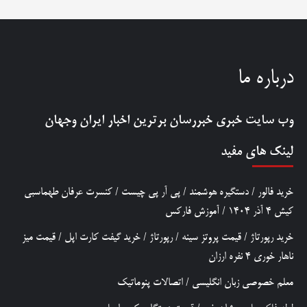
درباره ما
وب سایت خبری
خبررسان
برترین اخبار ایران وجهان
لینک های مفید
خرید فالور
/
دستگیره هوشمند
/
پی آر پی چیست
/
کنسرت عرفان طهماسبی
کیش 4 آذر 1404
/
آموزش فارکس
خرید رپورتاژ
/
قیمت پروتز سینه
/
رپورتاژ
/
خرید گیفت کارت اپل
/
قیمت میز
ناهار خوری 4 نفره ارزان
معلم خصوصی زبان انگلیسی
/
اتصالات پنوماتیک