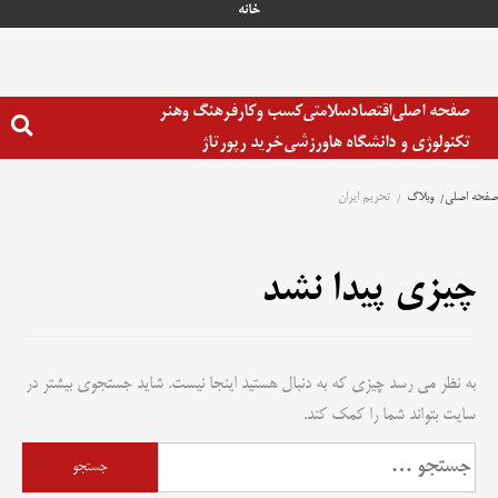
رش
خانه
ه
حتوا
صفحه اصلی
اقتصاد
سلامتی
کسب وکار
فرهنگ وهنر
تکنولوژی و دانشگاه ها
ورزشی
خرید رپورتاژ
صفحه اصلی
وبلاگ
تحریم ایران
چیزی پیدا نشد
به نظر می رسد چیزی که به دنبال هستید اینجا نیست. شاید جستجوی بیشتر در
سایت بتواند شما را کمک کند.
جستجو
برای: