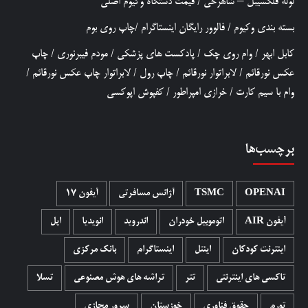
لوله فلکسیبل – شاهرخی
/
قیمت دستگاه وکیوم اصلی
بسته بندی وکیوم
/
فالوور رایگان اینستاگرام
/
چاپ روی بوم
کابل ابهر
/
وام روی چک
/
پادکست های پزشکی
/
مودم فیبرنوری
/
چاپ
عکس نورقائم
/
لابراتوار نورقائم
/
چاپ رول
/
لابراتوار چاپ عکس نورقائم
/
وام با سیم کارت
/
خرازی امپراطور
/
کفپوش اپوکسی
برچسب‌ها
OPENAI
TSMC
آژانس مسافرتی
آیفون 17
آیفون AIR
اتوموبیل خودران
اندروید
انویدیا
اپل
اینترنت کودکان
اینتل
اینستاگرام
بانک مرکزی
تاکسی های اینترنتی
تتر
تراشه های هوش مصنوعی
تسلا
تورم
حقوق فناوری
خوزستان
سرور مجازی