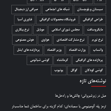
سیستان و بلوچستان
شبکه های اجتماعی
صرافی ارز دیجیتال
طراحی گرافیکی
فروشگاه محصولات گرافيکی
فناوری آسیا
مایکروسافت
مجلس شورای اسلامی
موبایل
نرخ بیکاری
نرخ تورم
نرخ مشارکت اقتصادی
هواوی
هوش مصنوعی
واتساپ
وزارت اقتصاد
وزیر اقتصاد
پردازنده های اینتل
پردازنده های گرافیکی
کرمانشاه
گوشی شیائومی
گوشی کودکان
گوگل
یوتیوب
نوشته‌های تازه
مبل در زیرشیروانی؛ چالش‌ها و راه‌حل‌ها
ترمز پله آلومینیومی یا سمباده‌ای؛ کدام گزینه برای ساختمان شما مناسب‌تر