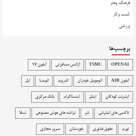
فرهنگ وهنر
کسب وکار
ورزشی
برچسب‌ها
OPENAI
TSMC
آژانس مسافرتی
آیفون 17
آیفون AIR
اتوموبیل خودران
اندروید
انویدیا
اپل
اینترنت کودکان
اینتل
اینستاگرام
بانک مرکزی
تاکسی های اینترنتی
تتر
تراشه های هوش مصنوعی
تسلا
تورم
حقوق فناوری
خوزستان
سرور مجازی