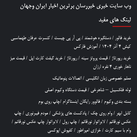
وب سایت خبری
خبررسان
برترین اخبار ایران وجهان
لینک های مفید
خرید فالور
/
دستگیره هوشمند
/
پی آر پی چیست
/
کنسرت عرفان طهماسبی
کیش 4 آذر 1404
/
آموزش فارکس
خرید رپورتاژ
/
قیمت پروتز سینه
/
رپورتاژ
/
خرید گیفت کارت اپل
/
قیمت میز
ناهار خوری 4 نفره ارزان
معلم خصوصی زبان انگلیسی
/
اتصالات پنوماتیک
لوله فلکسیبل – شاهرخی
/
قیمت دستگاه وکیوم اصلی
بسته بندی وکیوم
/
فالوور رایگان اینستاگرام
/
چاپ روی بوم
کابل ابهر
/
وام روی چک
/
پادکست های پزشکی
/
مودم فیبرنوری
/
چاپ
عکس نورقائم
/
لابراتوار نورقائم
/
چاپ رول
/
لابراتوار چاپ عکس نورقائم
/
وام با سیم کارت
/
خرازی امپراطور
/
کفپوش اپوکسی