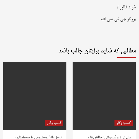
خرید فالور
/
بروکر جی تی سی اف
مطالبی که شاید برایتان جالب باشد
کسب وکار
کسب وکار
مبل در زیرشیروانی؛ چالش‌ها و
ترمز پله آلومینیومی یا سمباده‌ای؛