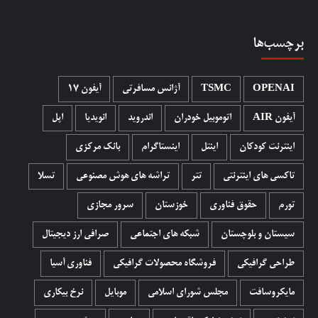
برچسب‌ها
OPENAI
TSMC
آژانس مسافرتی
آیفون 17
آیفون AIR
اتوموبیل خودران
اندروید
انویدیا
اپل
اینترنت کودکان
اینتل
اینستاگرام
بانک مرکزی
تاکسی های اینترنتی
تتر
تراشه های هوش مصنوعی
تسلا
تورم
حقوق فناوری
خوزستان
سرور مجازی
سیستان و بلوچستان
شبکه های اجتماعی
صرافی ارز دیجیتال
طراحی گرافیکی
فروشگاه محصولات گرافيکی
فناوری آسیا
مایکروسافت
مجلس شورای اسلامی
موبایل
نرخ بیکاری