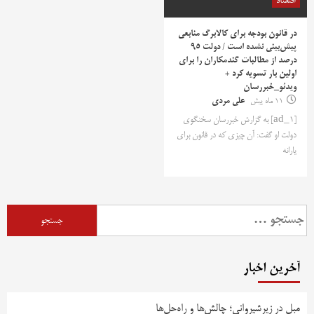
اقتصاد
در قانون بودجه برای کالابرگ منابعی
پیش‌بینی نشده است / دولت 95
درصد از مطالبات گندمکاران را برای
اولین بار تسویه کرد +
ویدئو_خبررسان
11 ماه پیش
علی مردی
[ad_1] به گزارش خبررسان سخنگوی
دولت او گفت: آن چیزی که در قانون برای
یارانه
جستجو
برای:
آخرین اخبار
مبل در زیرشیروانی؛ چالش‌ها و راه‌حل‌ها