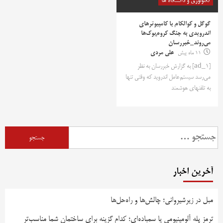
تکنولوژی و دانشگاه ها
گوگل و کوالکام با کامپیوترهای
اندرویدی به جنگ کروم‌بوک‌ها
می‌روند_خبررسان
11 ماه پیش
علی مردی
[ad_1] به گزارش خبررسان به نظر
می‌رسد سیستم‌عامل اندروید که وقتی تنها
به تلفنهای هوشمند
جستجو
برای:
آخرین اخبار
مبل در زیرشیروانی؛ چالش‌ها و راه‌حل‌ها
ترمز پله آلومینیومی یا سمباده‌ای؛ کدام گزینه برای ساختمان شما مناسب‌تر