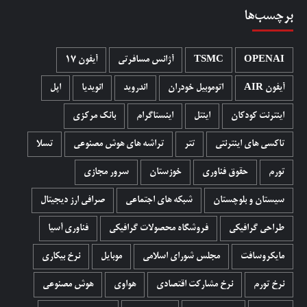
برچسب‌ها
OPENAI
TSMC
آژانس مسافرتی
آیفون 17
آیفون AIR
اتوموبیل خودران
اندروید
انویدیا
اپل
اینترنت کودکان
اینتل
اینستاگرام
بانک مرکزی
تاکسی های اینترنتی
تتر
تراشه های هوش مصنوعی
تسلا
تورم
حقوق فناوری
خوزستان
سرور مجازی
سیستان و بلوچستان
شبکه های اجتماعی
صرافی ارز دیجیتال
طراحی گرافیکی
فروشگاه محصولات گرافيکی
فناوری آسیا
مایکروسافت
مجلس شورای اسلامی
موبایل
نرخ بیکاری
نرخ تورم
نرخ مشارکت اقتصادی
هواوی
هوش مصنوعی