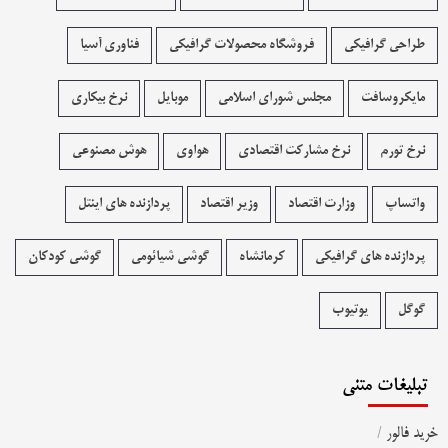
طراحی گرافیکی
فروشگاه محصولات گرافيکی
فناوری آسیا
مایکروسافت
مجلس شورای اسلامی
موبایل
نرخ بیکاری
نرخ تورم
نرخ مشارکت اقتصادی
هواوی
هوش مصنوعی
واتساپ
وزارت اقتصاد
وزیر اقتصاد
پردازنده های اینتل
پردازنده های گرافیکی
کرمانشاه
گوشی شیائومی
گوشی کودکان
گوگل
یوتیوب
تبلیغات متنی
خرید فالور
/