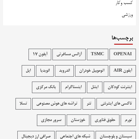
کسب وکار
ورزشی
برچسب‌ها
OPENAI
TSMC
آژانس مسافرتی
آیفون 17
آیفون AIR
اتوموبیل خودران
اندروید
انویدیا
اپل
اینترنت کودکان
اینتل
اینستاگرام
بانک مرکزی
تاکسی های اینترنتی
تتر
تراشه های هوش مصنوعی
تسلا
تورم
حقوق فناوری
خوزستان
سرور مجازی
سیستان و بلوچستان
شبکه های اجتماعی
صرافی ارز دیجیتال