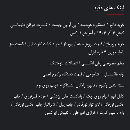
لینک های مفید
خرید فالور
/
دستگیره هوشمند
/
پی آر پی چیست
/
کنسرت عرفان طهماسبی
کیش 4 آذر 1404
/
آموزش فارکس
خرید رپورتاژ
/
قیمت پروتز سینه
/
رپورتاژ
/
خرید گیفت کارت اپل
/
قیمت میز
ناهار خوری 4 نفره ارزان
معلم خصوصی زبان انگلیسی
/
اتصالات پنوماتیک
لوله فلکسیبل – شاهرخی
/
قیمت دستگاه وکیوم اصلی
بسته بندی وکیوم
/
فالوور رایگان اینستاگرام
/
چاپ روی بوم
کابل ابهر
/
وام روی چک
/
پادکست های پزشکی
/
مودم فیبرنوری
/
چاپ
عکس نورقائم
/
لابراتوار نورقائم
/
چاپ رول
/
لابراتوار چاپ عکس نورقائم
/
وام با سیم کارت
/
خرازی امپراطور
/
کفپوش اپوکسی