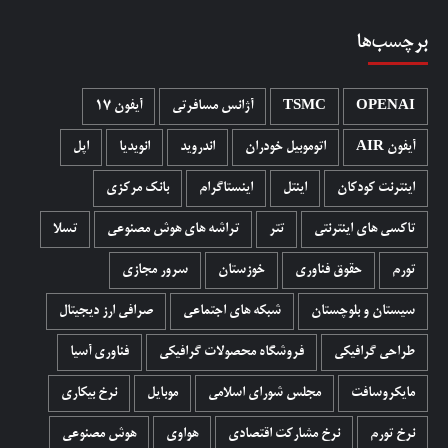
برچسب‌ها
OPENAI
TSMC
آژانس مسافرتی
آیفون 17
آیفون AIR
اتوموبیل خودران
اندروید
انویدیا
اپل
اینترنت کودکان
اینتل
اینستاگرام
بانک مرکزی
تاکسی های اینترنتی
تتر
تراشه های هوش مصنوعی
تسلا
تورم
حقوق فناوری
خوزستان
سرور مجازی
سیستان و بلوچستان
شبکه های اجتماعی
صرافی ارز دیجیتال
طراحی گرافیکی
فروشگاه محصولات گرافيکی
فناوری آسیا
مایکروسافت
مجلس شورای اسلامی
موبایل
نرخ بیکاری
نرخ تورم
نرخ مشارکت اقتصادی
هواوی
هوش مصنوعی