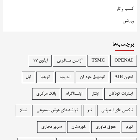
کسب وکار
ورزشی
برچسب‌ها
OPENAI
TSMC
آژانس مسافرتی
آیفون 17
آیفون AIR
اتوموبیل خودران
اندروید
انویدیا
اپل
اینترنت کودکان
اینتل
اینستاگرام
بانک مرکزی
تاکسی های اینترنتی
تتر
تراشه های هوش مصنوعی
تسلا
تورم
حقوق فناوری
خوزستان
سرور مجازی