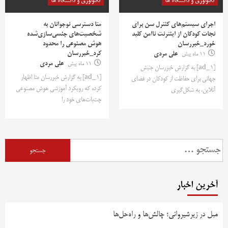
تکنولوژی و دانشگاه ها
تکنولوژی و دانشگاه ها
اجرای سیستم‌های کنترل سن برای
متا دسترسی نوجوانان به
نجات کودکان از اینترنت ناامن کلید
شخصیت‌های جنسی‌سازی‌شده
خورد_خبررسان
هوش مصنوعی را محدود
کرد_خبررسان
11 ماه پیش
علی مردی
11 ماه پیش
علی مردی
[ad_1] به گزارش خبررسان جنبش
[ad_1] به گزارش خبررسان متا اظهار
جهانی برای حفاظت از کودکان در فضای
کرده که رویکرد آموزشی هوش مصنوعی
آنلاین، به شکل‌گیری
چت‌بات‌های خود را
جستجو
برای:
آخرین اخبار
مبل در زیرشیروانی؛ چالش‌ها و راه‌حل‌ها