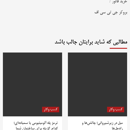
خرید فالور
/
بروکر جی تی سی اف
مطالبی که شاید برایتان جالب باشد
کسب وکار
کسب وکار
مبل در زیرشیروانی؛ چالش‌ها و
ترمز پله آلومینیومی یا سمباده‌ای؛
راه‌حل‌ها
کدام گزینه برای ساختمان شما