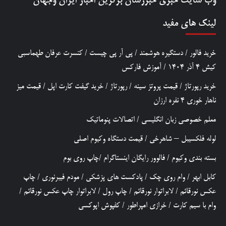
وب سایت خبری
خبررسان
برترین اخبار ایران وجهان
لینک های مفید
خرید فالور
/
دستگیره هوشمند
/
پی آر پی چیست
/
کنسرت عرفان طهماسبی
کیش 4 آذر 1404
/
آموزش فارکس
خرید رپورتاژ
/
قیمت پروتز سینه
/
رپورتاژ
/
خرید گیفت کارت اپل
/
قیمت میز
ناهار خوری 4 نفره ارزان
معلم خصوصی زبان انگلیسی
/
اتصالات پنوماتیک
لوله فلکسیبل – شاهرخی
/
قیمت دستگاه وکیوم اصلی
بسته بندی وکیوم
/
فالوور رایگان اینستاگرام
/
چاپ روی بوم
کابل ابهر
/
وام روی چک
/
پادکست های پزشکی
/
مودم فیبرنوری
/
چاپ
عکس نورقائم
/
لابراتوار نورقائم
/
چاپ رول
/
لابراتوار چاپ عکس نورقائم
/
وام با سیم کارت
/
خرازی امپراطور
/
کفپوش اپوکسی