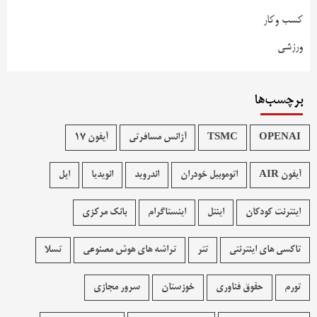
کسب وکار
ورزشی
برچسب‌ها
OPENAI
TSMC
آژانس مسافرتی
آیفون 17
آیفون AIR
اتوموبیل خودران
اندروید
انویدیا
اپل
اینترنت کودکان
اینتل
اینستاگرام
بانک مرکزی
تاکسی های اینترنتی
تتر
تراشه های هوش مصنوعی
تسلا
تورم
حقوق فناوری
خوزستان
سرور مجازی