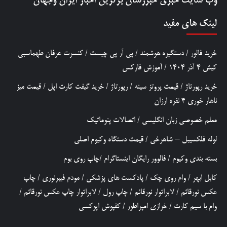
وب سایت خبری
خبررسان
برترین اخبار ایران وجهان
لینک های مفید
خرید فالور
/
دستگیره هوشمند
/
پی آر پی چیست
/
کنسرت عرفان طهماسبی
کیش 4 آذر 1404
/
آموزش فارکس
خرید رپورتاژ
/
قیمت پروتز سینه
/
رپورتاژ
/
خرید گیفت کارت اپل
/
قیمت میز
ناهار خوری 4 نفره ارزان
معلم خصوصی زبان انگلیسی
/
اتصالات پنوماتیک
لوله فلکسیبل – شاهرخی
/
قیمت دستگاه وکیوم اصلی
بسته بندی وکیوم
/
فالوور رایگان اینستاگرام
/
چاپ روی بوم
کابل ابهر
/
وام روی چک
/
پادکست های پزشکی
/
مودم فیبرنوری
/
چاپ
عکس نورقائم
/
لابراتوار نورقائم
/
چاپ رول
/
لابراتوار چاپ عکس نورقائم
/
وام با سیم کارت
/
خرازی امپراطور
/
کفپوش اپوکسی