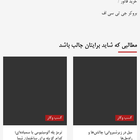
خرید فالور
/
بروکر جی تی سی اف
مطالبی که شاید برایتان جالب باشد
کسب وکار
کسب وکار
مبل در زیرشیروانی؛ چالش‌ها و
ترمز پله آلومینیومی یا سمباده‌ای؛
راه‌حل‌ها
کدام گزینه برای ساختمان شما