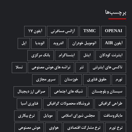
برچسب‌ها
OPENAI
TSMC
آژانس مسافرتی
آیفون 17
آیفون AIR
اتوموبیل خودران
اندروید
انویدیا
اپل
اینترنت کودکان
اینتل
اینستاگرام
بانک مرکزی
تاکسی های اینترنتی
تتر
تراشه های هوش مصنوعی
تسلا
تورم
حقوق فناوری
خوزستان
سرور مجازی
سیستان و بلوچستان
شبکه های اجتماعی
صرافی ارز دیجیتال
طراحی گرافیکی
فروشگاه محصولات گرافيکی
فناوری آسیا
مایکروسافت
مجلس شورای اسلامی
موبایل
نرخ بیکاری
نرخ تورم
نرخ مشارکت اقتصادی
هواوی
هوش مصنوعی