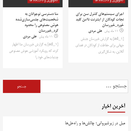
تکنولوژی و دانشگاه ها
تکنولوژی و دانشگاه ها
اجرای سیستم‌های کنترل سن برای
متا دسترسی نوجوانان به
نجات کودکان از اینترنت ناامن کلید
شخصیت‌های جنسی‌سازی‌شده
خورد_خبررسان
هوش مصنوعی را محدود
کرد_خبررسان
11 ماه پیش
علی مردی
11 ماه پیش
علی مردی
[ad_1] به گزارش خبررسان جنبش
[ad_1] به گزارش خبررسان متا اظهار
جهانی برای حفاظت از کودکان در فضای
کرده که رویکرد آموزشی هوش مصنوعی
آنلاین، به شکل‌گیری
چت‌بات‌های خود را
جستجو
برای:
آخرین اخبار
مبل در زیرشیروانی؛ چالش‌ها و راه‌حل‌ها